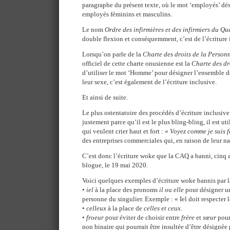
paragraphe du présent texte, où le mot ‘employés’ dé
employés féminins et masculins.
Le nom
Ordre des infirmières et des infirmiers du Q
double flexion et conséquemment, c’est de l’écriture 
Lorsqu’on parle de la
Charte des droits de la Person
officiel de cette charte onusienne est la
Charte des dr
d’utiliser le mot ‘Homme’ pour désigner l’ensemble d
leur sexe, c’est également de l’écriture inclusive.
Et ainsi de suite.
Le plus ostentatoire des procédés d’écriture inclusive 
justement parce qu’il est le plus bling-bling, il est uti
qui veulent crier haut et fort : «
Voyez comme je suis f
des entreprises commerciales qui, en raison de leur nat
C’est donc l’écriture woke que la CAQ a banni, cinq an
blogue, le 19 mai 2020.
Voici quelques exemples d’écriture woke bannis par 
•
iel
à la place des pronoms
il
ou
elle
pour désigner un
personne du singulier. Exemple : « Iel doit respecter 
•
celleux
à la place de
celles et ceux
.
•
froeur
pour éviter de choisir entre
frère
et
sœur
pour
non binaire qui pourrait être insultée d’être désignée