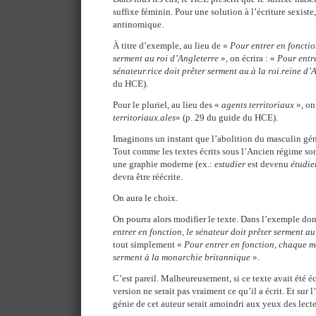
suffixe féminin. Pour une solution à l’écriture sexiste
antinomique.
À titre d’exemple, au lieu de «
Pour entrer en fonctio
serment au roi d’Angleterre
», on écrira : «
Pour entre
sénateur.rice doit prêter serment au.à la roi.reine d’
du HCE).
Pour le pluriel, au lieu des «
agents territoriaux
», on
territoriaux.ales
» (p. 29 du guide du HCE).
Imaginons un instant que l’abolition du masculin gén
Tout comme les textes écrits sous l’Ancien régime so
une graphie moderne (ex.:
estudier
est devenu
étudie
devra être réécrite.
On aura le choix.
On pourra alors modifier le texte. Dans l’exemple d
entrer en fonction, le sénateur doit prêter serment au
tout simplement «
Pour entrer en fonction, chaque m
serment à la monarchie britannique
».
C’est pareil. Malheureusement, si ce texte avait été é
version ne serait pas vraiment ce qu’il a écrit. Et sur
génie de cet auteur serait amoindri aux yeux des lect