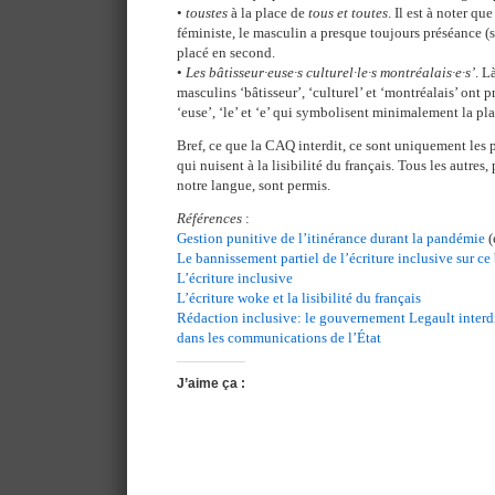
•
toustes
à la place de
tous et toutes
. Il est à noter q
féministe, le masculin a presque toujours préséance (
placé en second.
•
Les bâtisseur·euse·s culturel·le·s montréalais·e·s’
. L
masculins ‘bâtisseur’, ‘culturel’ et ‘montréalais’ ont p
‘euse’, ‘le’ et ‘e’ qui symbolisent minimalement la pl
Bref, ce que la CAQ interdit, ce sont uniquement les 
qui nuisent à la lisibilité du français. Tous les autre
notre langue, sont permis.
Références
:
Gestion punitive de l’itinérance durant la pandémie
(
Le bannissement partiel de l’écriture inclusive sur ce
L’écriture inclusive
L’écriture woke et la lisibilité du français
Rédaction inclusive: le gouvernement Legault interdir
dans les communications de l’État
J’aime ça :