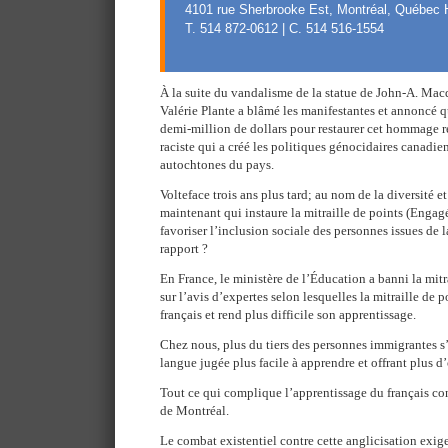
4101 rue Sherbrooke Est, Montréal, Québec
T. 514 872-0612 | C. 514 516-1554
À la suite du vandalisme de la statue de John-A. Mac
Valérie Plante a blâmé les manifestantes et annoncé q
demi-million de dollars pour restaurer cet hommage r
raciste qui a créé les politiques génocidaires canadie
autochtones du pays.
Volteface trois ans plus tard; au nom de la diversité et
maintenant qui instaure la mitraille de points (Eng
favoriser l’inclusion sociale des personnes issues de l
rapport ?
En France, le ministère de l’Éducation a banni la mit
sur l’avis d’expertes selon lesquelles la mitraille de p
français et rend plus difficile son apprentissage.
Chez nous, plus du tiers des personnes immigrantes s’
langue jugée plus facile à apprendre et offrant plus d
Tout ce qui complique l’apprentissage du français con
de Montréal.
Le combat existentiel contre cette anglicisation exige