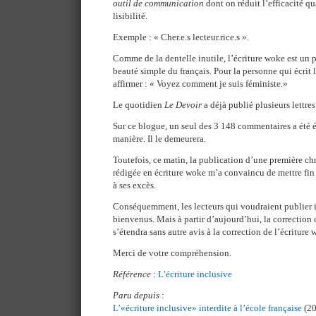
outil de communication
dont on réduit l’efficacité qu
lisibilité.
Exemple : « Cher.e.s lecteur.rice.s ».
Comme de la dentelle inutile, l’écriture woke est un 
beauté simple du français. Pour la personne qui écrit l
affirmer : « Voyez comment je suis féministe.»
Le quotidien
Le Devoir
a déjà publié plusieurs lettres
Sur ce blogue, un seul des 3 148 commentaires a été éc
manière. Il le demeurera.
Toutefois, ce matin, la publication d’une première c
rédigée en écriture woke m’a convaincu de mettre fin 
à ses excès.
Conséquemment, les lecteurs qui voudraient publier i
bienvenus. Mais à partir d’aujourd’hui, la correction 
s’étendra sans autre avis à la correction de l’écriture 
Merci de votre compréhension.
Référence
:
L’écriture inclusive
Paru depuis
:
L’«écriture inclusive» interdite à l’école française
(20