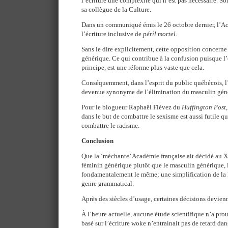
l’écriture une complexité qui n’est pas nécessaire. So
sa collègue de la Culture.
Dans un communiqué émis le 26 octobre dernier, l’Ac
l’écriture inclusive de
péril mortel
.
Sans le dire explicitement, cette opposition concerne
générique. Ce qui contribue à la confusion puisque l’é
principe, est une réforme plus vaste que cela.
Conséquemment, dans l’esprit du public québécois, l’é
devenue synonyme de l’élimination du masculin gén
Pour le blogueur Raphaël Fiévez du
Huffington Post
dans le but de combattre le sexisme est aussi futile q
combattre le racisme.
Conclusion
Que la ‘méchante’ Académie française ait décidé au X
féminin générique plutôt que le masculin générique, le
fondamentalement le même; une simplification de la
genre grammatical.
Après des siècles d’usage, certaines décisions devienn
À l’heure actuelle, aucune étude scientifique n’a pr
basé sur l’écriture woke n’entrainait pas de retard dan