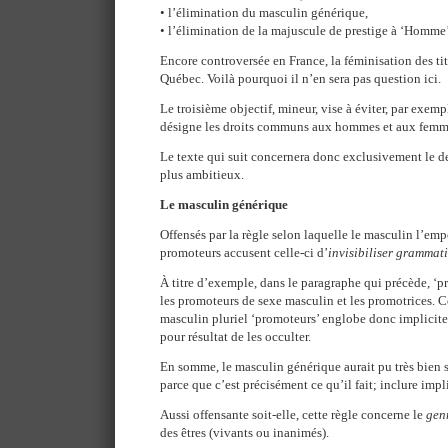
• l’élimination du masculin générique,
• l’élimination de la majuscule de prestige à ‘Homme’
Encore controversée en France, la féminisation des ti
Québec. Voilà pourquoi il n’en sera pas question ici.
Le troisième objectif, mineur, vise à éviter, par exem
désigne les droits communs aux hommes et aux femm
Le texte qui suit concernera donc exclusivement le 
plus ambitieux.
Le masculin générique
Offensés par la règle selon laquelle le masculin l’empo
promoteurs accusent celle-ci d’
invisibiliser grammat
À titre d’exemple, dans le paragraphe qui précède, ‘p
les promoteurs de sexe masculin et les promotrices.
masculin pluriel ‘promoteurs’ englobe donc implicite
pour résultat de les occulter.
En somme, le masculin générique aurait pu très bien s
parce que c’est précisément ce qu’il fait; inclure imp
Aussi offensante soit-elle, cette règle concerne le
gen
des êtres (vivants ou inanimés).