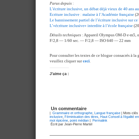
Parus depuis
:
L’écriture inclusive, un débat déjà vieux de 40 ans 
Ecriture inclusive : malaise à l’Académie française
(2
Le bannissement partiel de l’écriture inclusive sur ce
L’«écriture inclusive» interdite à l’école française
(20
Détails techniques
: Appareil Olympus OM-D e-m5, 
F/2,8 — 1/60 sec. — F/2,8 — ISO 640 — 22 mm
Pour consulter les textes de ce blogue consacrés à la 
veuillez cliquer sur
ceci
.
J’aime ça :
Un commentaire
|
Grammaire et orthographe
,
Langue française
| Mots-clés
inclusive
,
Féminisation des titres
,
Haut Conseil à l’égalité 
mot épicène
,
point médian
|
Permalink
Écrit par Jean-Pierre Martel