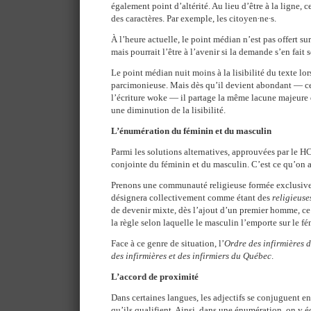
également point d’altérité. Au lieu d’être à la ligne, c
des caractères. Par exemple, les citoyen∙ne∙s.
À l’heure actuelle, le point médian n’est pas offert su
mais pourrait l’être à l’avenir si la demande s’en fait s
Le point médian nuit moins à la lisibilité du texte lor
parcimonieuse. Mais dès qu’il devient abondant — ce
l’écriture woke — il partage la même lacune majeure
une diminution de la lisibilité.
L’énumération du féminin et du masculin
Parmi les solutions alternatives, approuvées par le HCE
conjointe du féminin et du masculin. C’est ce qu’on a
Prenons une communauté religieuse formée exclusiv
désignera collectivement comme étant des
religieuse
de devenir mixte, dès l’ajout d’un premier homme, ce
la règle selon laquelle le masculin l’emporte sur le fé
Face à ce genre de situation, l’
Ordre des infirmières 
des infirmières et des infirmiers du Québec
.
L’accord de proximité
Dans certaines langues, les adjectifs se conjuguent e
qu’ils qualifient. Ainsi, dans une énumération, on y é