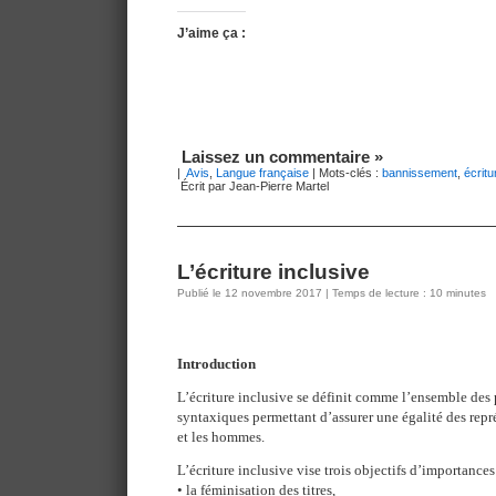
J’aime ça :
Laissez un commentaire »
|
Avis
,
Langue française
| Mots-clés :
bannissement
,
écritu
Écrit par Jean-Pierre Martel
L’écriture inclusive
Publié le 12 novembre 2017 | Temps de lecture : 10 minutes
Introduction
L’écriture inclusive se définit comme l’ensemble des
syntaxiques permettant d’assurer une égalité des repr
et les hommes.
L’écriture inclusive vise trois objectifs d’importances
• la féminisation des titres,