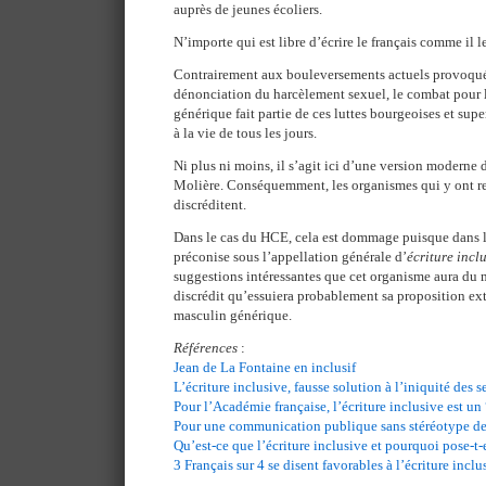
auprès de jeunes écoliers.
N’importe qui est libre d’écrire le français comme il l
Contrairement aux bouleversements actuels provoqués
dénonciation du harcèlement sexuel, le combat pour 
générique fait partie de ces luttes bourgeoises et supe
à la vie de tous les jours.
Ni plus ni moins, il s’agit ici d’une version moderne 
Molière. Conséquemment, les organismes qui y ont rec
discréditent.
Dans le cas du HCE, cela est dommage puisque dans l
préconise sous l’appellation générale d’
écriture incl
suggestions intéressantes que cet organisme aura du 
discrédit qu’essuiera probablement sa proposition ext
masculin générique.
Références
:
Jean de La Fontaine en inclusif
L’écriture inclusive, fausse solution à l’iniquité des s
Pour l’Académie française, l’écriture inclusive est un
Pour une communication publique sans stéréotype de
Qu’est-ce que l’écriture inclusive et pourquoi pose-t-
3 Français sur 4 se disent favorables à l’écriture inclu