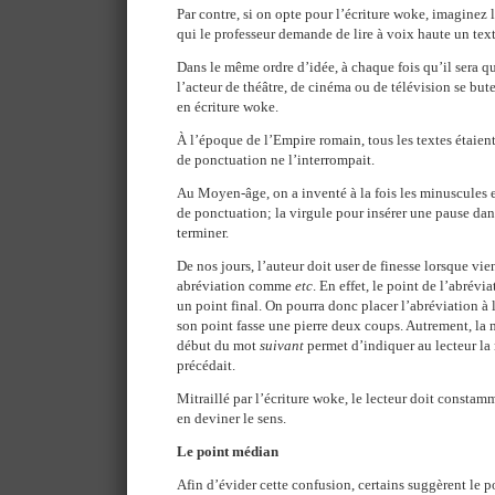
Par contre, si on opte pour l’écriture woke, imaginez l
qui le professeur demande de lire à voix haute un text
Dans le même ordre d’idée, à chaque fois qu’il sera q
l’acteur de théâtre, de cinéma ou de télévision se buter
en écriture woke.
À l’époque de l’Empire romain, tous les textes étaien
de ponctuation ne l’interrompait.
Au Moyen-âge, on a inventé à la fois les minuscules e
de ponctuation; la virgule pour insérer une pause dans
terminer.
De nos jours, l’auteur doit user de finesse lorsque vie
abréviation comme
etc
. En effet, le point de l’abrév
un point final. On pourra donc placer l’abréviation à 
son point fasse une pierre deux coups. Autrement, la
début du mot
suivant
permet d’indiquer au lecteur la 
précédait.
Mitraillé par l’écriture woke, le lecteur doit constam
en deviner le sens.
Le point médian
Afin d’évider cette confusion, certains suggèrent le 