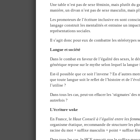
Une table n’est pas de sexe féminin, mais plutôt du 
manière, un divan n’est pas de sexe masculin, mais p
Les promoteurs de l’écriture inclusive en sont consci
langage construit les mentalités et entraine un impact
représentations sociales.
Il s’agit donc pour eux de combattre les stéréotypes se
Langue et société
Dans le combat en faveur de l’égalité des sexes, le dé
générique repose sur le mythe selon lequel la langue 
Est-il possible que ce soit l’inverse ? En d’autres mot
que toute langue soit le reflet de l’histoire et de l’év
l’utilise ?
Dans tous les cas, peut-on effacer les ‘stigmates’ des 
autrefois ?
L’écriture woke
En France, le
Haut Conseil à l’égalité entre les femm
organisme étatique, recommande de structurer les phr
racine du mot + suffixe masculin + point + suffixe fé
Dans tous les cas, le HCE prescrit que le suffixe mascu