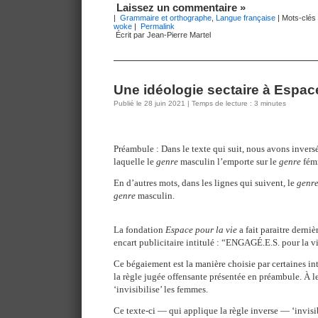
Laissez un commentaire »
|
Grammaire et orthographe
,
Langue française
| Mots-clés
woke
|
Permalink
Écrit par Jean-Pierre Martel
Une idéologie sectaire à Espace
Publié le 28 juin 2021 | Temps de lecture : 3 minutes
Préambule : Dans le texte qui suit, nous avons invers
laquelle le
genre
masculin l’emporte sur le
genre
fémi
En d’autres mots, dans les lignes qui suivent, le
genr
genre
masculin.
La fondation
Espace pour la vie
a fait paraitre derni
encart publicitaire intitulé : “ENGAGÉ.E.S. pour la vi
Ce bégaiement est la manière choisie par certaines in
la règle jugée offensante présentée en préambule. À le
‘invisibilise’ les femmes.
Ce texte-ci — qui applique la règle inverse — ‘invisib