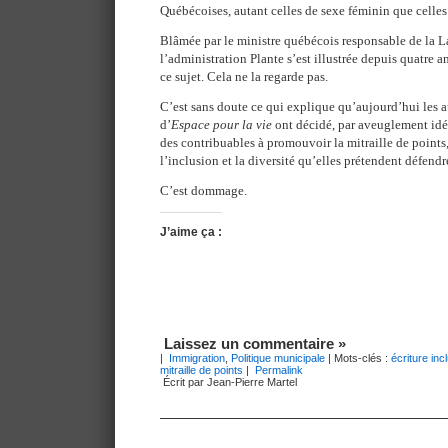
Québécoises, autant celles de sexe féminin que celles
Blâmée par le ministre québécois responsable de la L
l’administration Plante s’est illustrée depuis quatre a
ce sujet. Cela ne la regarde pas.
C’est sans doute ce qui explique qu’aujourd’hui les au
d’
Espace pour la vie
ont décidé, par aveuglement idéo
des contribuables à promouvoir la mitraille de points,
l’inclusion et la diversité qu’elles prétendent défendr
C’est dommage.
J’aime ça :
Laissez un commentaire »
|
Immigration
,
Politique municipale
| Mots-clés :
écriture inc
mitraille de points
|
Permalink
Écrit par Jean-Pierre Martel