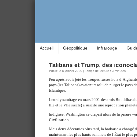
Accueil
Géopolitique
Infrarouge
Guid
Talibans et Trump, des iconoc
Publié le 6 janvier 2020 | Temps de lecture : 3 minutes
Peu après avoir jeté les troupes russes hors d’Afghan
pays (les Talibans) avaient résolu de purger le pays de
islamique.
Leur dynamitage en mars 2001 des trois Bouddhas de
IIIe et le VIIe siècle) a suscité une réprobation planéta
Indignée, Washington se drapait alors de la parure ve
Civilisation.
Mais deux décennies plus tard, la barbarie a changé
maintenant les plus hauts sommets de l’État le plus 