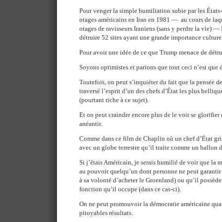
Pour venger la simple humiliation subie par les États-
otages américains en Iran en 1981 — au cours de laq
otages de ravisseurs Iraniens (sans y perdre la vie)
détruire 52 sites ayant une grande importance culture
Pour avoir une idée de ce que Trump menace de détrui
Soyons optimistes et parions que tout ceci n’est que d
Toutefois, on peut s’inquiéter du fait que la pensée de 
traversé l’esprit d’un des chefs d’État les plus belli
(pourtant riche à ce sujet).
Et on peut craindre encore plus de le voir se glorifier
anéantir.
Comme dans ce film de Chaplin où un chef d’État gri
avec un globe terrestre qu’il traite comme un ballon
Si j’étais Américain, je serais humilié de voir que la 
au pouvoir quelqu’un dont personne ne peut garantir q
à sa volonté d’acheter le Groenland) ou qu’il possède 
fonction qu’il occupe (dans ce cas-ci).
On ne peut promouvoir la démocratie américaine quan
pitoyables résultats.