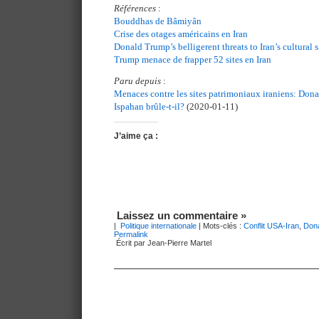
Références
:
Bouddhas de Bâmiyân
Crise des otages américains en Iran
Donald Trump’s belligerent threats to Iran’s cultural s
Trump menace de frapper 52 sites en Iran
Paru depuis
:
Menaces contre les sites patrimoniaux iraniens: Don
Ispahan brûle-t-il?
(2020-01-11)
J’aime ça :
Laissez un commentaire »
|
Politique internationale
| Mots-clés :
Conflit USA-Iran
,
Don
Permalink
Écrit par Jean-Pierre Martel