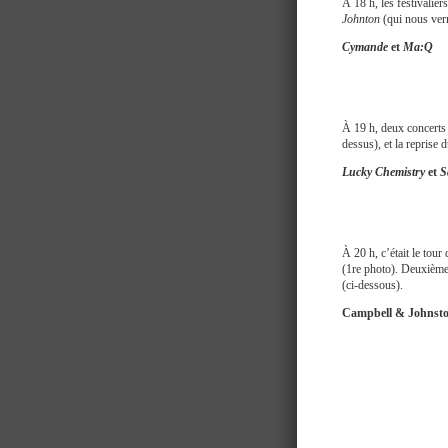
À 18 h, les festivaliers
Johnton
(qui nous ver
Cymande
et
Ma:Q
À 19 h, deux concerts
dessus), et la reprise 
Lucky Chemistry
et
S
À 20 h, c’était le tour
(1re photo). Deuxième
(ci-dessous).
Campbell & Johnst