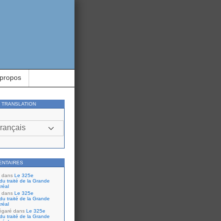
 propos
Y TRANSLATION
rançais
ENTAIRES
dans
Le 325e
du traité de la Grande
réal
dans
Le 325e
du traité de la Grande
réal
égaré
dans
Le 325e
du traité de la Grande