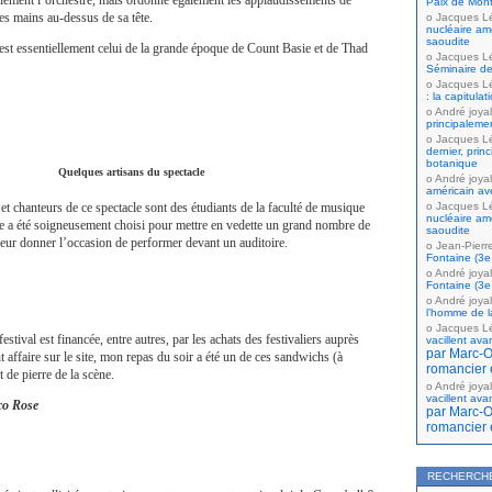
ulement l’orchestre, mais ordonne également les applaudissements de
Paix de Mont
les mains au-dessus de sa tête.
Jacques L
nucléaire amé
saoudite
 est essentiellement celui de la grande époque de Count Basie et de Thad
Jacques L
Séminaire de
Jacques L
: la capitula
André joyal
principaleme
Jacques L
dernier, prin
botanique
Quelques artisans du spectacle
André joyal
américain av
Jacques L
et chanteurs de ce spectacle sont des étudiants de la faculté de musique
nucléaire amé
re a été soigneusement choisi pour mettre en vedette un grand nombre de
saoudite
 leur donner l’occasion de performer devant un auditoire.
Jean-Pierr
Fontaine (3e 
André joyal
Fontaine (3e 
André joyal
l’homme de la
Jacques L
festival est financée, entre autres, par les achats des festivaliers auprès
vacillent ava
par Marc-Ol
t affaire sur le site, mon repas du soir a été un de ces sandwichs (à
romancier 
t de pierre de la scène.
André joyal
vacillent ava
co Rose
par Marc-Ol
romancier 
RECHERCH