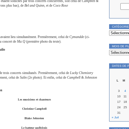
 étaient sollicités par trois concerts concurrents, soit celui de
Campbell &
rons plus bas), de
Bel and Quinn
, et de
Coco Rose
CATÉGORI
Catégories
 avaient lieu simultanément. Premièrement, celui de
Cymandde
(ci-
du concert de
Ma:Q
(première photo du texte).
MOIS DE P
alin
Mois
de
publication
DATES DE 
 de trois concerts simultanés. Premièrement, celui de
Lucky Chemistry
ment, celui de
Salin
(2e photo). Et enfin, celui de
Campbell & Johnston
L
M
on
3
4
10
11
Les musiciens et chanteurs
17
18
24
25
Christine Campbell
31
« Juil
Blake Johnston
Le batteur québécois