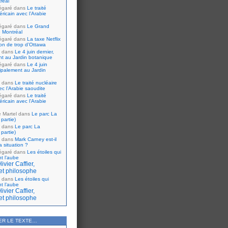
réal
égaré
dans
Le traité
ricain avec l’Arabie
égaré
dans
Le Grand
 Montréal
égaré
dans
La taxe Netflix
tion de trop d’Ottawa
dans
Le 4 juin dernier,
nt au Jardin botanique
égaré
dans
Le 4 juin
cipalement au Jardin
dans
Le traité nucléaire
ec l’Arabie saoudite
égaré
dans
Le traité
ricain avec l’Arabie
e Martel
dans
Le parc La
partie)
dans
Le parc La
partie)
dans
Mark Carney est-il
 situation ?
égaré
dans
Les étoiles qui
nt l’aube
ivier Caffier,
et philosophe
dans
Les étoiles qui
nt l’aube
ivier Caffier,
et philosophe
ER LE TEXTE…