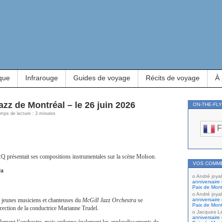
que
Infrarouge
Guides de voyage
Récits de voyage
À
jazz de Montréal – le 26 juin 2026
ON-THE-FL
Temps de lecture : 3 minutes
F
:Q présentait ses compositions instrumentales sur la scène Molson.
VOS COMM
ra
André joyal
anniversaire 
Paix de Mont
André joyal
jeunes musiciens et chanteuses du
McGill Jazz Orchestra
se
anniversaire 
Paix de Mont
irection de la conductrice Marianne Trudel.
Jacques L
anniversaire 