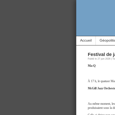
Accueil
Géopoliti
Festival de 
Publié le 27 juin 2026 | 
Ma:Q
À 17 h, le quatuor Ma
McGill Jazz Orchest
Au même moment, les 
produisaient sous la d