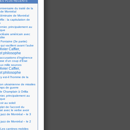
LES PLUS RÉCENTS
iversaire du traité de la
 de Montréal
éminaire de Montréal
flix : la capitulation de
a
ernier, principalement au
ique
ucléaire américain avec
dite
 Fontaine (3e partie)
 qui vacillent avant l’aube
ivier Caffier,
et philosophe
accusations d’ingérence
isse d’un coup d’État
ux mille sources
ivier Caffier,
et philosophe
y est-il l’homme de la
ion ukrainienne de missiles
mps de guerre
e Champlain à Orillia
nier, principalement au
ique
oir au soleil
let de l’accord du
sé avec le verbe avoir
 jazz de Montréal – le 3
 jazz de Montréal – le 2
Les cantines mobiles