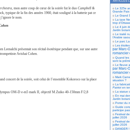
ARTICLES 
rchestra
, mon autre coup de cœur de la soirée fut le duo
Campbell &
Le 325e ann
Grande Paix
ck, typique de la fin des années 1960, était souligné à la batterie pat ce
Le Grand S
 j’ignore le nom.
La taxe Net
trop d’Ottaw
 Cohen
Le 4 juin d
Jardin botan
Le traité n
l’Arabie saou
Le parc La
Les étoiles
par Marc-Ol
en Leenalchi présentait son récital ésotérique pendant que, sur une autre
romancier 
e trompettiste Avishai Cohen.
Quand les 
sont la prém
Le fleuve a
par Marc-Ol
romancier 
Mark Carne
and concert de la soirée, soit celui de l’ensemble Kokoroco sur la place
situation ?
La fabricat
Patriot
en te
La statue d
lympus OM-D e-m5 mark II, objectif M.Zuiko 40-150mm F/2,8
En mai der
Jardin botan
Porter du n
Guide comp
participe pas
Festival de
juillet 2026
Festival de
juillet 2026
DANGER ! 