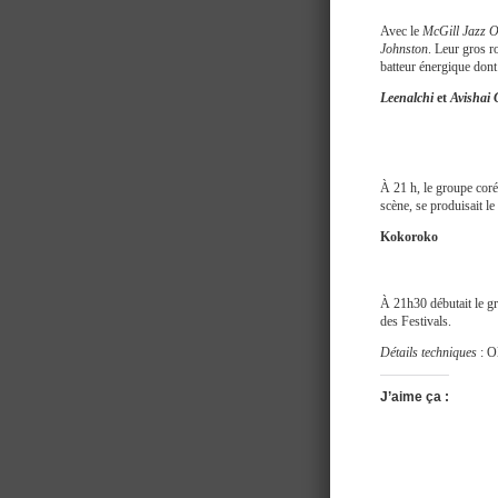
Avec le
McGill Jazz O
Johnston
. Leur gros ro
batteur énergique dont
Leenalchi
et
Avishai
À 21 h, le groupe coré
scène, se produisait l
Kokoroko
À 21h30 débutait le gr
des Festivals.
Détails techniques
: O
J’aime ça :