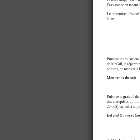
Celle-ci dirige non se
l’assistance en tapant 
Le répertoire présenté
Jones.
Puisque les musiciens 
de McGill, le répertoi
solistes, de manière à
Mon repas du soir
Puisque la gratuité du 
des entreprises qui fon
20,50$), acheté à un je
Bel and Quinn
et
Co