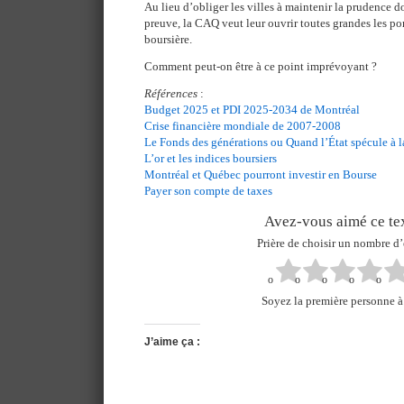
Au lieu d’obliger les villes à maintenir la prudence d
preuve, la CAQ veut leur ouvrir toutes grandes les por
boursière.
Comment peut-on être à ce point imprévoyant ?
Références
:
Budget 2025 et PDI 2025-2034 de Montréal
Crise financière mondiale de 2007-2008
Le Fonds des générations ou Quand l’État spécule à l
L’or et les indices boursiers
Montréal et Québec pourront investir en Bourse
Payer son compte de taxes
Avez-vous aimé ce tex
Prière de choisir un nombre d’
Soyez la première personne à 
J’aime ça :