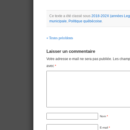
Ce texte a été classé sous
2018-202X (années Lega
municipale
,
Politique québécoise
.
« Textes précédents
Navigation
Laisser un commentaire
Votre adresse e-mail ne sera pas publiée.
Les champs
avec
*
Nom
*
E-mail
*