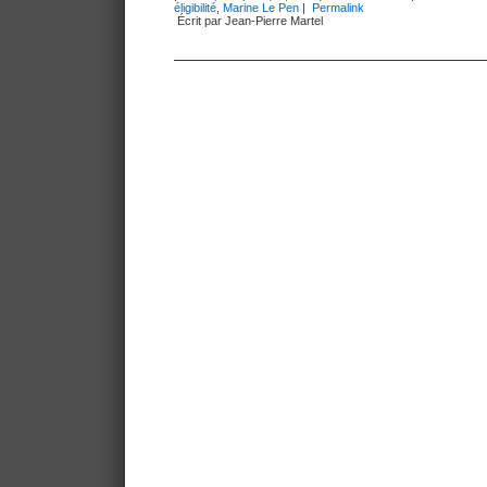
éligibilité
,
Marine Le Pen
|
Permalink
Écrit par Jean-Pierre Martel