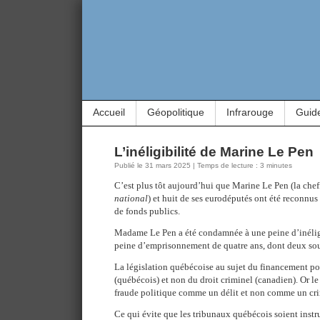
Accueil
Géopolitique
Infrarouge
Guid
L’inéligibilité de Marine Le Pen
Publié le 31 mars 2025 | Temps de lecture : 3 minutes
C’est plus tôt aujourd’hui que Marine Le Pen (la che
national
) et huit de ses eurodéputés ont été reconn
de fonds publics.
Madame Le Pen a été condamnée à une peine d’inéligi
peine d’emprisonnement de quatre ans, dont deux sou
La législation québécoise au sujet du financement po
(québécois) et non du droit criminel (canadien). Or le 
fraude politique comme un délit et non comme un cr
Ce qui évite que les tribunaux québécois soient instr