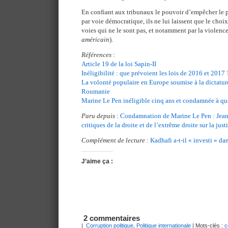
En confiant aux tribunaux le pouvoir d’empêcher le p
par voie démocratique, ils ne lui laissent que le choi
voies qui ne le sont pas, et notamment par la violence
américain
).
Références
:
Article 19 de la loi Sapin-II
Inéligibilité : que prévoient les lois de 2016 et 2017 
La volonté populaire en Europe soumise à la dictature 
Roumanie
Marine Le Pen inéligible cinq ans et condamnée à qua
Paru depuis
:
Condamnation de Marine Le Pen : Jean
critiques de la droite et de l’extrême droite sur la just
Complément de lecture
:
Kadhafi a-t-il « investi » da
J’aime ça :
2 commentaires
|
Corruption politique
,
Politique internationale
| Mots-clés :
c