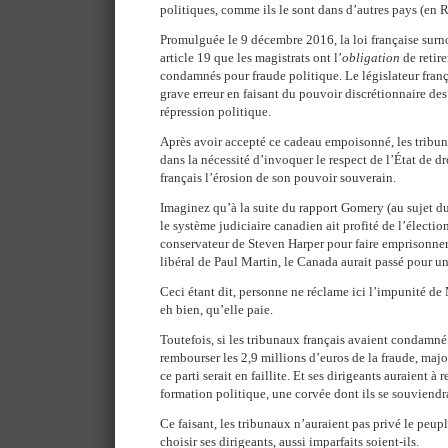
politiques, comme ils le sont dans d’autres pays (en
Promulguée le 9 décembre 2016, la loi française surn
article 19 que les magistrats ont l’
obligation
de retire
condamnés pour fraude politique. Le législateur fran
grave erreur en faisant du pouvoir discrétionnaire des
répression politique.
Après avoir accepté ce cadeau empoisonné, les tribun
dans la nécessité d’invoquer le respect de l’État de dr
français l’érosion de son pouvoir souverain.
Imaginez qu’à la suite du rapport Gomery (au sujet d
le système judiciaire canadien ait profité de l’élect
conservateur de Steven Harper pour faire emprisonner
libéral de Paul Martin, le Canada aurait passé pour u
Ceci étant dit, personne ne réclame ici l’impunité de 
eh bien, qu’elle paie.
Toutefois, si les tribunaux français avaient condamn
rembourser les 2,9 millions d’euros de la fraude, maj
ce parti serait en faillite. Et ses dirigeants auraient à
formation politique, une corvée dont ils se souviend
Ce faisant, les tribunaux n’auraient pas privé le peupl
choisir ses dirigeants, aussi imparfaits soient-ils.