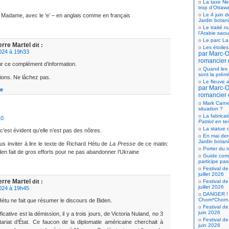
La taxe Net
trop d’Ottaw
Le 4 juin d
 Madame, avec le ‘e’ – en anglais comme en français
Jardin botan
Le traité n
l’Arabie saou
Le parc La
erre Martel
dit :
Les étoiles
024 à 19h33
par Marc-Ol
romancier 
r ce complément d’information.
Quand les 
sont la prém
ations. Ne lâchez pas.
Le fleuve a
par Marc-Ol
e
romancier 
Mark Carne
situation ?
La fabricat
10
Patriot
en te
La statue d
 c’est évident qu’elle n’est pas des nôtres.
En mai der
Jardin botan
us inviter à lire le texte de Richard Hétu de
La Presse
de ce matin:
Porter du n
en fait de gros efforts pour ne pas abandonner l’Ukraine
Guide comp
participe pas
Festival de
juillet 2026
erre Martel
Festival de
dit :
juillet 2026
024 à 19h45
DANGER ! 
Chom*Chom
étu ne fait que résumer le discours de Biden.
Festival de
juin 2026
ficative est la démission, il y a trois jours, de Victoria Nuland, no 3
Festival de
ariat d’État. Ce faucon de la diplomatie américaine cherchait à
juin 2026