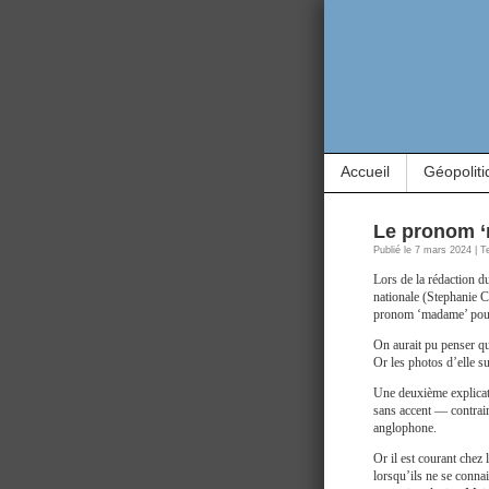
Accueil
Géopoliti
Le pronom ‘m
Publié le 7 mars 2024 | T
Lors de la rédaction 
nationale (Stephanie Ca
pronom ‘madame’ pour
On aurait pu penser qu
Or les photos d’elle su
Une deuxième explicati
sans accent — contrair
anglophone.
Or il est courant che
lorsqu’ils ne se conna