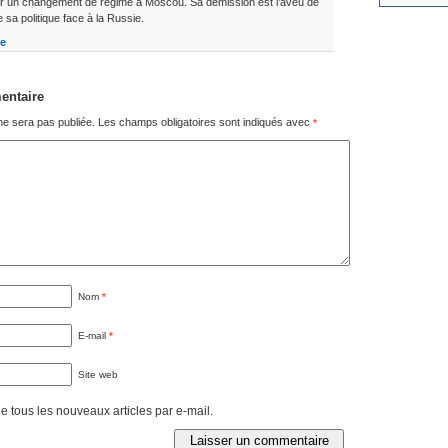
r un changement de régime à Moscou. Sa démission est l’aveu de
e sa politique face à la Russie.
e
entaire
ne sera pas publiée.
Les champs obligatoires sont indiqués avec
*
Nom
*
E-mail
*
Site web
 tous les nouveaux articles par e-mail.