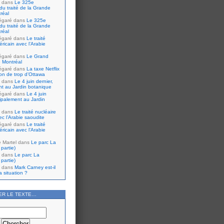
dans
Le 325e
du traité de la Grande
réal
égaré
dans
Le 325e
du traité de la Grande
réal
égaré
dans
Le traité
ricain avec l’Arabie
égaré
dans
Le Grand
 Montréal
égaré
dans
La taxe Netflix
tion de trop d’Ottawa
dans
Le 4 juin dernier,
nt au Jardin botanique
égaré
dans
Le 4 juin
cipalement au Jardin
dans
Le traité nucléaire
ec l’Arabie saoudite
égaré
dans
Le traité
ricain avec l’Arabie
e Martel
dans
Le parc La
partie)
dans
Le parc La
partie)
dans
Mark Carney est-il
 situation ?
ER LE TEXTE…