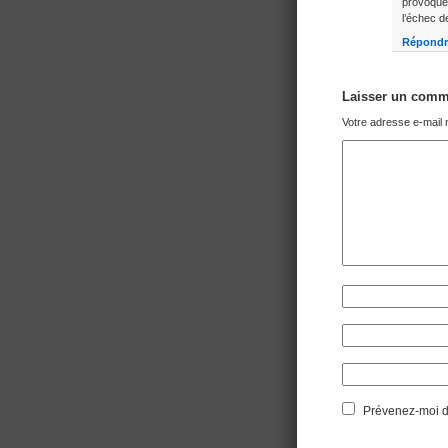
provoque
l’échec d
Répondr
Laisser un comm
Votre adresse e-mail 
Prévenez-moi de