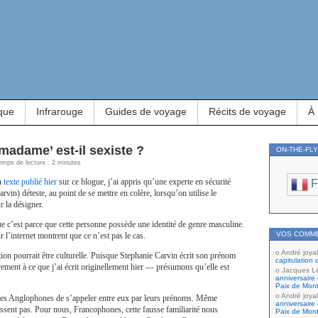
que
Infrarouge
Guides de voyage
Récits de voyage
À
adame’ est-il sexiste ?
ON-THE-FL
emps de lecture : 2 minutes
du
texte publié hier
sur ce blogue, j’ai appris qu’une experte en sécurité
F
rvin) déteste, au point de se mettre en colère, lorsqu’on utilise le
 la désigner.
e c’est parce que cette personne possède une identité de genre masculine.
VOS COMM
r l’internet montrent que ce n’est pas le cas.
André joyal
on pourrait être culturelle. Puisque Stephanie Carvin écrit son prénom
capitulation 
ement à ce que j’ai écrit originellement hier — présumons qu’elle est
Jacques L
anniversaire 
Paix de Mont
André joyal
z les Anglophones de s’appeler entre eux par leurs prénoms. Même
anniversaire 
issent pas. Pour nous, Francophones, cette fausse familiarité nous
Paix de Mont