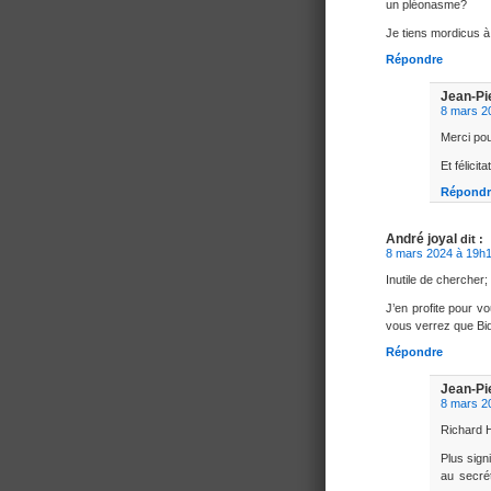
un pléonasme?
Je tiens mordicus à
Répondre
Jean-Pi
8 mars 2
Merci pou
Et félicit
Répondr
André joyal
dit :
8 mars 2024 à 19h
Inutile de chercher;
J’en profite pour vo
vous verrez que Bid
Répondre
Jean-Pi
8 mars 2
Richard H
Plus signi
au secrét