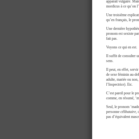
apparait vulgaire. Mai
mordicus à ce qu’on l’
Une troisième explicat
qu’en français, le pro
Une dernière hypothèse
pronom est sexiste parc
fait pas.
Voyons ce qui en est.
Il suffit de consulter
sens.
Il peut, en effet, ser
de sexe féminin au-del
adulte, mariée ou non,
l’Inspectrice). Etc.
C’est pareil pour le p
comme, en résumé, ‘ma
Seul, le pronom ‘madem
personne
célibataire
, 
pas d’équivalent mascu