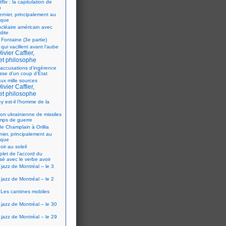
flix : la capitulation de
a
ernier, principalement au
ique
ucléaire américain avec
dite
 Fontaine (3e partie)
 qui vacillent avant l’aube
ivier Caffier,
et philosophe
accusations d’ingérence
isse d’un coup d’État
ux mille sources
ivier Caffier,
et philosophe
y est-il l’homme de la
ion ukrainienne de missiles
mps de guerre
e Champlain à Orillia
nier, principalement au
ique
oir au soleil
let de l’accord du
sé avec le verbe avoir
 jazz de Montréal – le 3
 jazz de Montréal – le 2
Les cantines mobiles
 jazz de Montréal – le 30
 jazz de Montréal – le 29