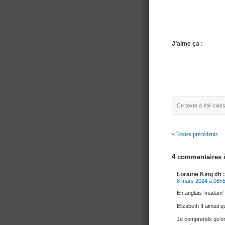
J’aime ça :
Ce texte a été cla
« Textes précédents
Navigation
4 commentaires
Loraine King
dit :
8 mars 2024 à 08h
En anglais ‘madam’ 
Elizabeth II aimait 
Je comprends qu’on 