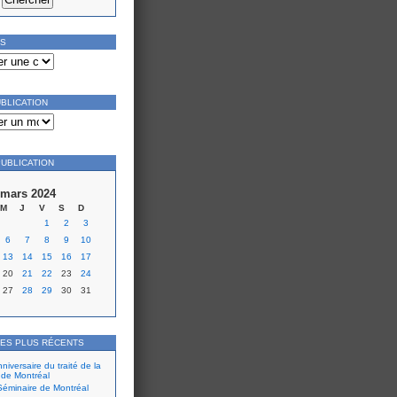
ES
UBLICATION
PUBLICATION
mars 2024
M
J
V
S
D
1
2
3
6
7
8
9
10
13
14
15
16
17
20
21
22
23
24
27
28
29
30
31
LES PLUS RÉCENTS
iversaire du traité de la
 de Montréal
éminaire de Montréal