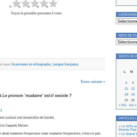
Soyez la première personne à voter.
CATÉGORI
Catégories
MOIS DE P
Mois
de
publication
DATES DE 
ssé sous
Grammaire et orthographe
,
Langue française
.
L
M
Textes suivants »
4
5
11
12
18
19
 à
Le pronom ‘madame’ est-il sexiste ?
25
26
« Fév
Avr »
51
est surtout une tenancière de bordel.
ARTICLES 
qu’on l’appele Ma’am.
Le 325e ann
Grande Paix
dirait madame l’inspecteur mais madame l’inspectrice, n’est-ce pas
Le Grand S