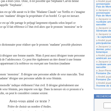
s pas à leurs yeux. Donc, il est possible que Stephanie Carvin tienne
André joyal
anniversaire 
appelle ‘Stephanie’.
Paix de Mont
Jacques L
ion est qu’elle aurait vu le film ‘Madame Claude’ sur Netflix et s’imagine
anniversaire 
nom ‘madame’ désigne la propriétaire d’un bordel. Ce qui est inexact.
Paix de Mont
Jacques L
nucléaire amé
 est qu’elle partage le préjugé largement répandu selon lequel ce
saoudite
e qu’il fait référence à l’état civil alors que le pronom ‘monsieur’ ne le
Jacques L
Séminaire de
Jacques L
: la capitula
André joyal
principaleme
 un dictionnaire pour réaliser que le pronom ‘madame’ possède plusieurs
Jacques L
dernier, prin
botanique
vir à désigner une femme mariée. Mais il peut aussi désigner toute personne
André joyal
américain av
à de l’adolescence. Ce peut être également un titre donné à une femme
Jacques L
 appartenant à la noblesse ou exerçant une fonction (madame
nucléaire amé
saoudite
Jean-Pierr
Fontaine (3e 
ronom ‘monsieur’. Il désigne une personne adulte de sexe masculin. Tout
André joyal
dame’ désigne une personne adulte de sexe féminin.
Fontaine (3e 
André joyal
oiselle’ indique réellement l’état civil. Il désigne généralement une
l’homme de la
de sexe féminin, peu importe son âge. Dans la mesure où ce pronom n’a
lin, on peut le considérer comme sexiste.
RECHERCH
Avez-vous aimé ce texte ?
Prière de choisir un nombre d’étoiles.