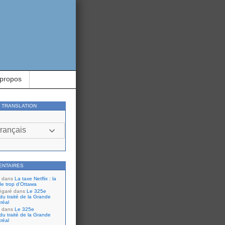
 propos
Y TRANSLATION
rançais
ENTAIRES
dans
La taxe Netflix : la
de trop d’Ottawa
égaré
dans
Le 325e
du traité de la Grande
réal
dans
Le 325e
du traité de la Grande
réal