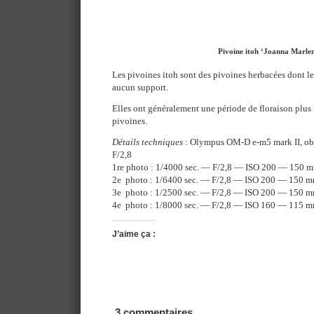
Pivoine itoh ‘Joanna Marle
Les pivoines itoh sont des pivoines herbacées dont les
aucun support.
Elles ont généralement une période de floraison plus 
pivoines.
Détails techniques
: Olympus OM-D e-m5 mark II, o
F/2,8
1re photo : 1/4000 sec. — F/2,8 — ISO 200 — 150 
2e photo : 1/6400 sec. — F/2,8 — ISO 200 — 150 
3e photo : 1/2500 sec. — F/2,8 — ISO 200 — 150 
4e photo : 1/8000 sec. — F/2,8 — ISO 160 — 115 
J’aime ça :
3 commentaires