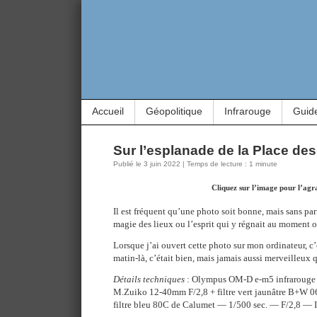
Accueil
Géopolitique
Infrarouge
Guid
Sur l’esplanade de la Place des
Publié le 3 juin 2022 | Temps de lecture : 1 minute
Cliquez sur l’image pour l’agr
Il est fréquent qu’une photo soit bonne, mais sans parf
magie des lieux ou l’esprit qui y régnait au moment où
Lorsque j’ai ouvert cette photo sur mon ordinateur, c’é
matin-là, c’était bien, mais jamais aussi merveilleux 
Détails techniques
: Olympus OM-D e-m5 infrarouge à
M.Zuiko 12-40mm F/2,8 + filtre vert jaunâtre B+W 0
filtre bleu 80C de Calumet — 1/500 sec. — F/2,8 