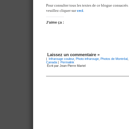
Pour consulter tous les textes de ce blogue consacrés 
veuillez cliquer sur
ceci
.
J’aime ça :
Laissez un commentaire »
|
Infrarouge couleur
,
Photo infrarouge
,
Photos de Montréal
Canada
|
Permalink
Écrit par Jean-Pierre Martel