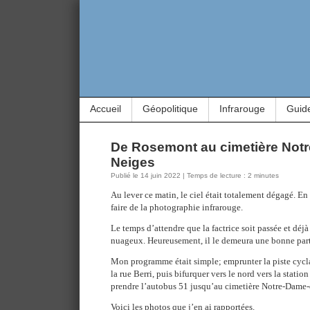
Accueil
Géopolitique
Infrarouge
Guid
De Rosemont au cimetière Not
Neiges
Publié le 14 juin 2022 | Temps de lecture : 2 minutes
Au lever ce matin, le ciel était totalement dégagé. E
faire de la photographie infrarouge.
Le temps d’attendre que la factrice soit passée et déjà 
nuageux. Heureusement, il le demeura une bonne parti
Mon programme était simple; emprunter la piste cycla
la rue Berri, puis bifurquer vers le nord vers la statio
prendre l’autobus 51 jusqu’au cimetière Notre-Dame-
Voici les photos que j’en ai rapportées.