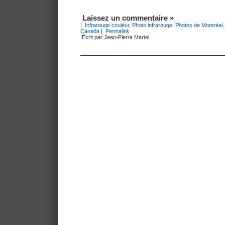
Laissez un commentaire »
|
Infrarouge couleur
,
Photo infrarouge
,
Photos de Montréal
Canada
|
Permalink
Écrit par Jean-Pierre Martel