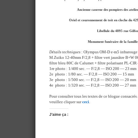
Ancienne caserne des pompiers des atelie
Oriel et couronnement de toit en cloche du 42
Libellule du 4895 rue Gilfo
Monument funéraire de la famill
Détails techniques
: Olympus OM-D e-m5 infrarouge à
M.Zuiko 12-40mm F/2,8 + filtre vert jaunâtre B+W 0
filtre bleu 80C de Calumet + filtre polarisant PL-CI
1re photo : 1/400 sec. — F/2,8 — ISO 200 — 23 mm
2e photo : 1/80 sec. — F/2,8 — ISO 200 — 15 mm
3e photo : 1/500 sec. — F/2,8 — ISO 200 — 20 mm
4e photo : 1/320 sec. — F/2,8 — ISO 200 — 27 mm
Pour consulter tous les textes de ce blogue consacrés 
veuillez cliquer sur
ceci
.
J’aime ça :