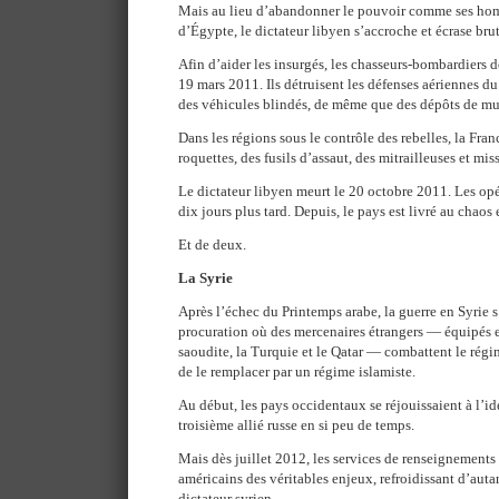
Mais au lieu d’abandonner le pouvoir comme ses hom
d’Égypte, le dictateur libyen s’accroche et écrase bru
Afin d’aider les insurgés, les chasseurs-bombardiers 
19 mars 2011. Ils détruisent les défenses aériennes du
des véhicules blindés, de même que des dépôts de mu
Dans les régions sous le contrôle des rebelles, la Fra
roquettes, des fusils d’assaut, des mitrailleuses et mis
Le dictateur libyen meurt le 20 octobre 2011. Les op
dix jours plus tard. Depuis, le pays est livré au chaos 
Et de deux.
La Syrie
Après l’échec du Printemps arabe, la guerre en Syrie s
procuration où des mercenaires étrangers — équipés e
saoudite, la Turquie et le Qatar — combattent le rég
de le remplacer par un régime islamiste.
Au début, les pays occidentaux se réjouissaient à l’id
troisième allié russe en si peu de temps.
Mais dès juillet 2012, les services de renseignements 
américains des véritables enjeux, refroidissant d’autan
dictateur syrien.