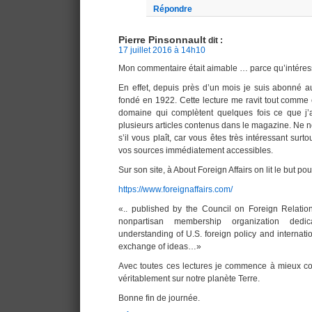
Répondre
Pierre Pinsonnault
dit :
17 juillet 2016 à 14h10
Mon commentaire était aimable … parce qu’intéres
En effet, depuis près d’un mois je suis abonné a
fondé en 1922. Cette lecture me ravit tout comme 
domaine qui complètent quelques fois ce que j
plusieurs articles contenus dans le magazine. Ne
s’il vous plaît, car vous êtes très intéressant sur
vos sources immédiatement accessibles.
Sur son site, à About Foreign Affairs on lit le but p
https://www.foreignaffairs.com/
«.. published by the Council on Foreign Relatio
nonpartisan membership organization dedi
understanding of U.S. foreign policy and internatio
exchange of ideas…»
Avec toutes ces lectures je commence à mieux c
véritablement sur notre planète Terre.
Bonne fin de journée.