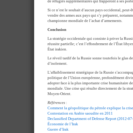
de réfugiés supplémentaires qui frapperont à ses porte
Si ce n’est le souhait d’aucun pays occidental, peut-êt
vendre des armes aux pays qui s’y préparent, notamme
championne mondiale de l’achat d’armements.
Conclusion
La stratégie occidentale qui consiste à priver la Russi
réussite partielle; c’est l’effondrement de l’État lib
État irakien.
Le réveil tardif de la Russie sonne toutefois le glas de
d’isolement.
L’affaiblissement stratégique de la Russie s’accompa
politique de l’Union européenne, profondément divisé
adopter face à la plus importante crise humanitaire d
mondiale. Une crise qui résulte directement de la stra
Moyen-Orient.
Références
:
Comment la géopolitique du pétrole explique la crise
Contestation en Arabie saoudite en 2011
Declassified Department of Defense Report (2012-07
Économie de l’Irak
Guerre d’Irak