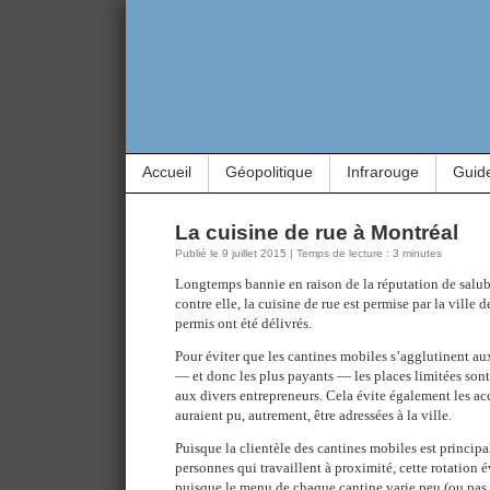
Accueil
Géopolitique
Infrarouge
Guid
La cuisine de rue à Montréal
Publié le 9 juillet 2015 | Temps de lecture : 3 minutes
Longtemps bannie en raison de la réputation de salub
contre elle, la cuisine de rue est permise par la ville
permis ont été délivrés.
Pour éviter que les cantines mobiles s’agglutinent au
— et donc les plus payants — les places limitées sont
aux divers entrepreneurs. Cela évite également les ac
auraient pu, autrement, être adressées à la ville.
Puisque la clientèle des cantines mobiles est princip
personnes qui travaillent à proximité, cette rotation
puisque le menu de chaque cantine varie peu (ou pas 