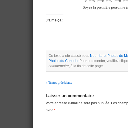
Soyez la première personne à 
J’aime ça :
Ce texte a été classé sous
Nourriture
,
Photos de Mo
Photos du Canada
. Pour commenter, veuillez cliqu
commentaire
, à la fin de cette page.
« Textes précédents
Navigation
Laisser un commentaire
Votre adresse e-mail ne sera pas publiée.
Les champs
avec
*