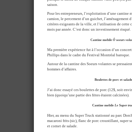
saison.
Pour les entrepreneurs, l’exploitation d’une cantine m
camion, le percement d’un guichet, l’aménagement d
critères exigeants de la ville, et l’utilisation de cett
mois par année. C’est donc un investissement risqué.
Cantine mobile
Ô soeurs vola
Ma première expérience fut à l’occasion d’un concert 
Phillips dans le cadre du Festival Montréal baroque.
Autour de la cantine des Soeurs volantes se pressaient 
hommes d’affaires.
Boulettes de porc et salad
J’ai donc essayé ces boulettes de porc (12$, soit envir
bien (quoiqu’une partie des frites étaient calcinées).
Cantine mobile
Le Super tru
Hier, au menu du Super Truck stationné au parc Dorche
macaroni frits (sic), flanc de porc croustillant, super 
et cornet de salade.