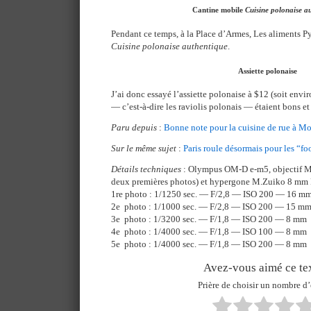
Cantine mobile
Cuisine polonaise a
Pendant ce temps, à la Place d’Armes, Les aliments Py
Cuisine polonaise authentique
.
Assiette polonaise
J’ai donc essayé l’assiette polonaise à $12 (soit envir
— c’est-à-dire les raviolis polonais — étaient bons et 
Paru depuis
:
Bonne note pour la cuisine de rue à Mo
Sur le même sujet
:
Paris roule désormais pour les “fo
Détails techniques
: Olympus OM-D e-m5, objectif M
deux premières photos) et hypergone M.Zuiko 8 mm F/
1re photo : 1/1250 sec. — F/2,8 — ISO 200 — 16 m
2e photo : 1/1000 sec. — F/2,8 — ISO 200 — 15 m
3e photo : 1/3200 sec. — F/1,8 — ISO 200 — 8 mm
4e photo : 1/4000 sec. — F/1,8 — ISO 100 — 8 mm
5e photo : 1/4000 sec. — F/1,8 — ISO 200 — 8 mm
Avez-vous aimé ce tex
Prière de choisir un nombre d’