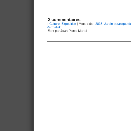
2 commentaires
|
Culture
,
Exposition
| Mots-clés :
2015
,
Jardin botanique d
Permalink
Écrit par Jean-Pierre Martel