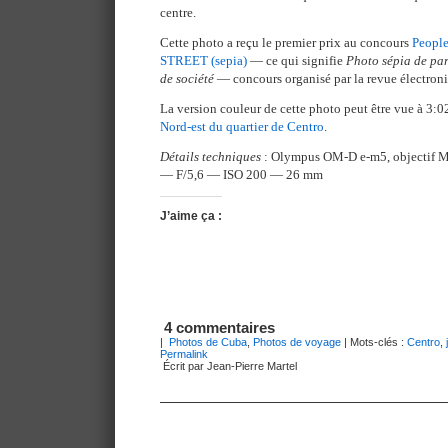
centre.
Cette photo a reçu le premier prix au concours
People
STREET (sepia)
— ce qui signifie
Photo sépia de par
de société
— concours organisé par la revue électro
La version couleur de cette photo peut être vue à 3:0
Nord-est du quartier de Centro
.
Détails techniques
: Olympus OM-D e-m5, objectif 
— F/5,6 — ISO 200 — 26 mm
J’aime ça :
4 commentaires
|
Photos de Cuba
,
Photos de voyage
| Mots-clés :
Centro
,
Permalink
Écrit par Jean-Pierre Martel