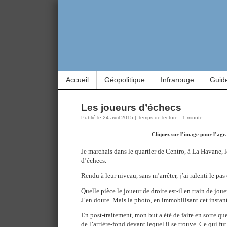
Accueil
Géopolitique
Infrarouge
Guid
Les joueurs d’échecs
Publié le 24 avril 2015 | Temps de lecture : 1 minute
Cliquez sur l’image pour l’agr
Je marchais dans le quartier de Centro, à La Havane, l
d’échecs.
Rendu à leur niveau, sans m’arrêter, j’ai ralenti le pas 
Quelle pièce le joueur de droite est-il en train de joue
J’en doute. Mais la photo, en immobilisant cet instant
En post-traitement, mon but a été de faire en sorte q
de l’arrière-fond devant lequel il se trouve. Ce qui fu