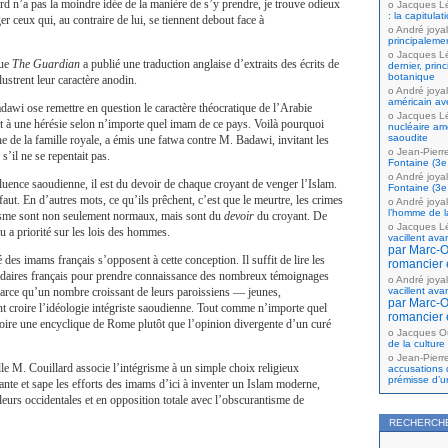
d n’a pas la moindre idée de la manière de s’y prendre, je trouve odieux
Jacques L
: la capitula
er ceux qui, au contraire de lui, se tiennent debout face à
André joyal
principaleme
Jacques L
que
The Guardian
a publié une traduction anglaise d’extraits des écrits de
dernier, prin
botanique
ustrent leur caractère anodin.
André joyal
américain av
dawi ose remettre en question le caractère théocratique de l’Arabie
Jacques L
ut à une hérésie selon n’importe quel imam de ce pays. Voilà pourquoi
nucléaire amé
saoudite
he de la famille royale, a émis une fatwa contre M. Badawi, invitant les
Jean-Pierr
s’il ne se repentait pas.
Fontaine (3e 
André joyal
uence saoudienne, il est du devoir de chaque croyant de venger l’Islam.
Fontaine (3e 
e faut. En d’autres mots, ce qu’ils prêchent, c’est que le meurtre, les crimes
André joyal
l’homme de la
risme sont non seulement normaux, mais sont du
devoir
du croyant. De
Jacques L
u a priorité sur les lois des hommes.
vacillent ava
par Marc-Ol
 des imams français s’opposent à cette conception. Il suffit de lire les
romancier 
daires français pour prendre connaissance des nombreux témoignages
André joyal
rce qu’un nombre croissant de leurs paroissiens — jeunes,
vacillent ava
par Marc-Ol
 croire l’idéologie intégriste saoudienne. Tout comme n’importe quel
romancier 
roire une encyclique de Rome plutôt que l’opinion divergente d’un curé
Jacques Ou
de la culture
Jean-Pierr
lle M. Couillard associe l’intégrisme à un simple choix religieux
accusations 
prémisse d’u
ante et sape les efforts des imams d’ici à inventer un Islam moderne,
leurs occidentales et en opposition totale avec l’obscurantisme de
RECHERCH