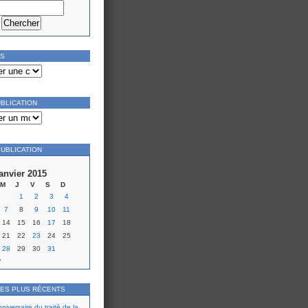
ES
UBLICATION
PUBLICATION
janvier 2015
M
J
V
S
D
1
2
3
4
7
8
9
10
11
14
15
16
17
18
21
22
23
24
25
28
29
30
31
»
LES PLUS RÉCENTS
iversaire du traité de la