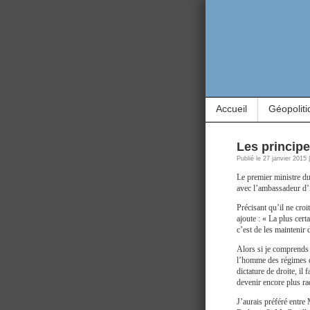
Accueil
Géopoliti
Les principe
Publié le 27 janvier 2015
Le premier ministre du
avec l’ambassadeur d’
Précisant qu’il ne cro
ajoute : « La plus cert
c’est de les maintenir 
Alors si je comprends b
l’homme des régimes d
dictature de droite, il 
devenir encore plus r
J’aurais préféré entre