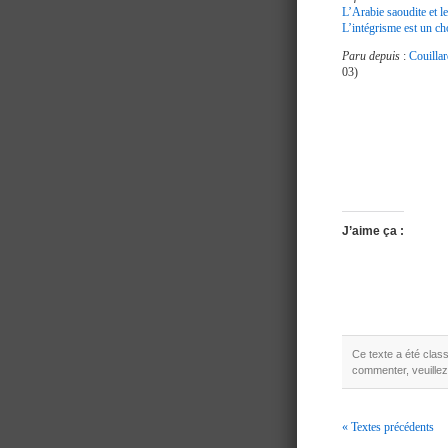
L’Arabie saoudite et 
L’intégrisme est un ch
Paru depuis
:
Couillar
03)
J’aime ça :
Ce texte a été cla
commenter, veuillez
« Textes précédents