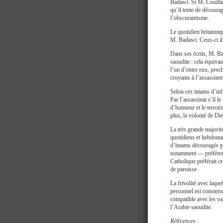
Badawi. Si M. Couillar
qu’il tente de décourag
l’obscurantisme.
Le quotidien britanni
M. Badawi. Ceux-ci ill
Dans ses écrits, M. Ba
saoudite : cela équiva
l’un d’entre eux, proc
croyants à l’assassiner 
Selon ces imams d’infl
Par l’assassinat s’il l
d’honneur et le terro
plus, la volonté de Die
La très grande majorité
quotidiens et hebdoma
d’imams découragés pa
notamment — préfèrent
Catholique préférait c
de paroisse.
La frivolité avec laque
personnel est constern
compatible avec les va
l’Arabie saoudite.
Références
: