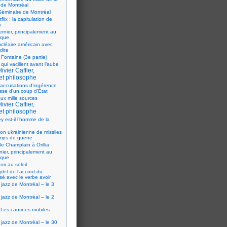
 de Montréal
éminaire de Montréal
flix : la capitulation de
a
ernier, principalement au
ique
ucléaire américain avec
dite
 Fontaine (3e partie)
 qui vacillent avant l’aube
ivier Caffier,
et philosophe
accusations d’ingérence
isse d’un coup d’État
ux mille sources
ivier Caffier,
et philosophe
y est-il l’homme de la
ion ukrainienne de missiles
mps de guerre
e Champlain à Orillia
nier, principalement au
ique
oir au soleil
let de l’accord du
sé avec le verbe avoir
 jazz de Montréal – le 3
 jazz de Montréal – le 2
Les cantines mobiles
 jazz de Montréal – le 30