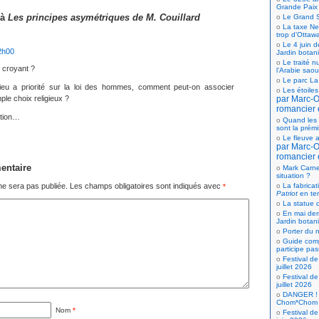
Grande Paix
 à
Les principes asymétriques de M. Couillard
Le Grand S
La taxe Net
trop d’Ottaw
Le 4 juin d
2h00
Jardin botan
Le traité n
 croyant ?
l’Arabie saou
Le parc La
ieu a priorité sur la loi des hommes, comment peut-on associer
Les étoiles
par Marc-Ol
mple choix religieux ?
romancier 
ction…
Quand les 
sont la prém
Le fleuve a
par Marc-Ol
romancier 
entaire
Mark Carne
situation ?
La fabricat
ne sera pas publiée.
Les champs obligatoires sont indiqués avec
*
Patriot
en te
La statue d
En mai der
Jardin botan
Porter du n
Guide comp
participe pas
Festival de
juillet 2026
Festival de
juillet 2026
DANGER ! 
Chom*Chom
Nom
*
Festival de