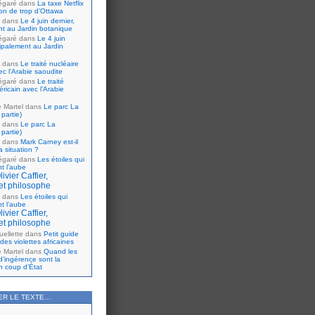
égaré
dans
La taxe Netflix
tion de trop d’Ottawa
dans
Le 4 juin dernier,
nt au Jardin botanique
égaré
dans
Le 4 juin
cipalement au Jardin
dans
Le traité nucléaire
ec l’Arabie saoudite
égaré
dans
Le traité
ricain avec l’Arabie
e Martel
dans
Le parc La
partie)
dans
Le parc La
partie)
dans
Mark Carney est-il
 situation ?
égaré
dans
Les étoiles qui
nt l’aube
ivier Caffier,
et philosophe
dans
Les étoiles qui
nt l’aube
ivier Caffier,
et philosophe
ellette
dans
Petit guide
 des violettes africaines
e Martel
dans
Quand les
d’ingérence sont la
n coup d’État
ER LE TEXTE…