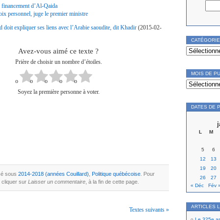
le financement d’Al-Qaida
oix personnel, juge le premier ministre
d doit expliquer ses liens avec l’Arabie saoudite, dit Khadir
(2015-02-
CATÉGORI
Catégories
Avez-vous aimé ce texte ?
Prière de choisir un nombre d’étoiles.
MOIS DE P
Mois
de
publication
Soyez la première personne à voter.
DATES DE 
L
M
5
6
12
13
19
20
ssé sous
2014-2018 (années Couillard)
,
Politique québécoise
. Pour
26
27
 cliquer sur
Laisser un commentaire
, à la fin de cette page.
« Déc
Fév 
ARTICLES 
Textes suivants »
Le 325e ann