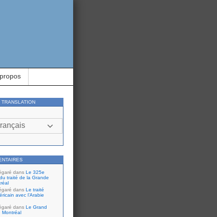
 propos
Y TRANSLATION
rançais
ENTAIRES
égaré
dans
Le 325e
du traité de la Grande
réal
égaré
dans
Le traité
ricain avec l’Arabie
égaré
dans
Le Grand
 Montréal