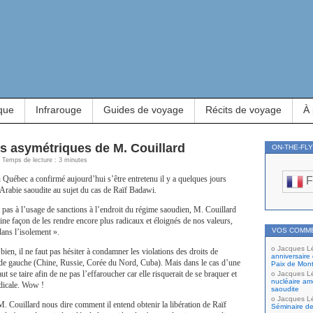
que
Infrarouge
Guides de voyage
Récits de voyage
À
s asymétriques de M. Couillard
ON-THE-FL
 | Temps de lecture : 3 minutes
 Québec a confirmé aujourd’hui s’être entretenu il y a quelques jours
F
Arabie saoudite au sujet du cas de Raïf Badawi.
it pas à l’usage de sanctions à l’endroit du régime saoudien, M. Couillard
aine façon de les rendre encore plus radicaux et éloignés de nos valeurs,
VOS COMM
dans l’isolement ».
Jacques L
ien, il ne faut pas hésiter à condamner les violations des droits de
anniversaire 
e gauche (Chine, Russie, Corée du Nord, Cuba). Mais dans le cas d’une
Paix de Mont
faut se taire afin de ne pas l’effaroucher car elle risquerait de se braquer et
Jacques L
nucléaire amé
adicale. Wow !
saoudite
Jacques L
 M. Couillard nous dire comment il entend obtenir la libération de Raïf
Séminaire de