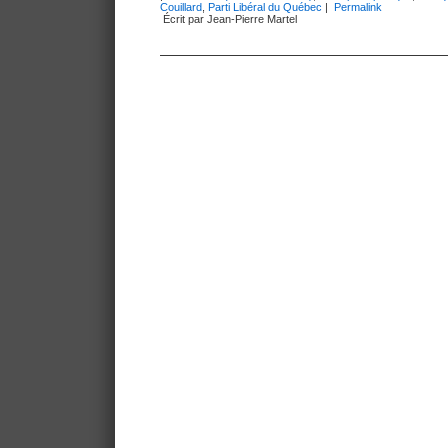
Couillard
,
Parti Libéral du Québec
|
Permalink
Écrit par Jean-Pierre Martel