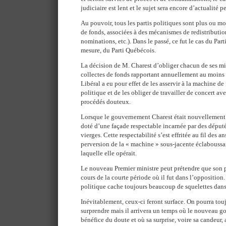
judiciaire est lent et le sujet sera encore d’actualité 
Au pouvoir, tous les partis politiques sont plus ou m
de fonds, associées à des mécanismes de redistribution
nominations, etc.). Dans le passé, ce fut le cas du Part
mesure, du Parti Québécois.
La décision de M. Charest d’obliger chacun de ses min
collectes de fonds rapportant annuellement au moins 
Libéral a eu pour effet de les asservir à la machine d
politique et de les obliger de travailler de concert av
procédés douteux.
Lorsque le gouvernement Charest était nouvellement él
doté d’une façade respectable incarnée par des député
vierges. Cette respectabilité s’est effritée au fil des an
perversion de la « machine » sous-jacente éclaboussait
laquelle elle opérait.
Le nouveau Premier ministre peut prétendre que son 
cours de la courte période où il fut dans l’opposition.
politique cache toujours beaucoup de squelettes dans
Inévitablement, ceux-ci feront surface. On pourra toujo
surprendre mais il arrivera un temps où le nouveau g
bénéfice du doute et où sa surprise, voire sa candeur, 