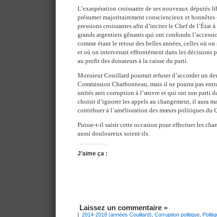
L’exaspération croissante de ses nouveaux députés l
présumer majoritairement consciencieux et honnêtes 
pressions croissantes afin d’inciter le Chef de l’État à
grands argentiers gênants qui ont confondu l’accessi
comme étant le retour des belles années, celles où on 
et où on intervenait effrontément dans les décisions pr
au profit des donateurs à la caisse du parti.
Monsieur Couillard pourrait refuser d’accorder un d
Commission Charbonneau, mais il ne pourra pas entrav
unités anti corruption à l’œuvre et qui ont son parti da
choisir d’ignorer les appels au changement, il aura 
contribuer à l’amélioration des mœurs politiques du 
Puisse-t-il saisir cette occasion pour effectuer les c
aussi douloureux soient-ils.
J’aime ça :
Laissez un commentaire »
|
2014-2018 (années Couillard)
,
Corruption politique
,
Politi