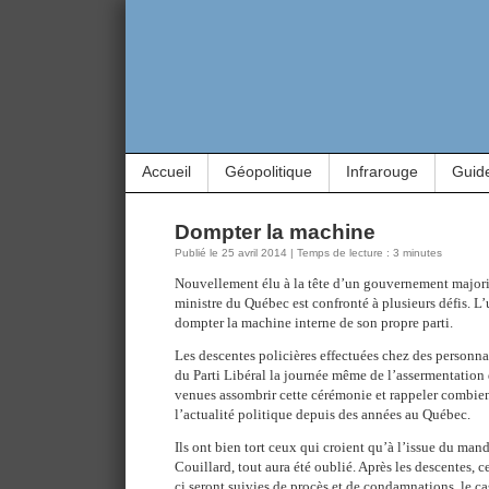
Accueil
Géopolitique
Infrarouge
Guid
Dompter la machine
Publié le 25 avril 2014 | Temps de lecture : 3 minutes
Nouvellement élu à la tête d’un gouvernement majori
ministre du Québec est confronté à plusieurs défis. L’
dompter la machine interne de son propre parti.
Les descentes policières effectuées chez des personna
du Parti Libéral la journée même de l’assermentation
venues assombrir cette cérémonie et rappeler combien 
l’actualité politique depuis des années au Québec.
Ils ont bien tort ceux qui croient qu’à l’issue du man
Couillard, tout aura été oublié. Après les descentes, c
ci seront suivies de procès et de condamnations, le ca