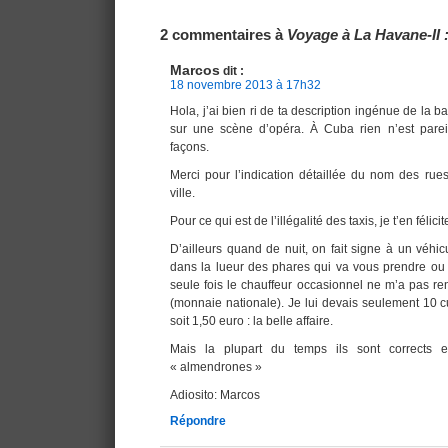
Navigation
2 commentaires à
Voyage à La Havane-II 
Marcos
dit :
18 novembre 2013 à 17h32
Hola, j’ai bien ri de ta description ingénue de la b
sur une scène d’opéra. À Cuba rien n’est pareil
façons.
Merci pour l’indication détaillée du nom des rue
ville.
Pour ce qui est de l’illégalité des taxis, je t’en félicit
D’ailleurs quand de nuit, on fait signe à un véhicul
dans la lueur des phares qui va vous prendre ou
seule fois le chauffeur occasionnel ne m’a pas r
(monnaie nationale). Je lui devais seulement 10 c
soit 1,50 euro : la belle affaire.
Mais la plupart du temps ils sont corrects et
« almendrones »
Adiosito: Marcos
Répondre