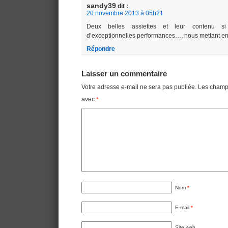
sandy39
dit :
20 novembre 2013 à 05h21
Deux belles assiettes et leur contenu si
d’exceptionnelles performances…, nous mettant en 
Répondre
Laisser un commentaire
Votre adresse e-mail ne sera pas publiée.
Les champs
avec
*
Nom
*
E-mail
*
Site web