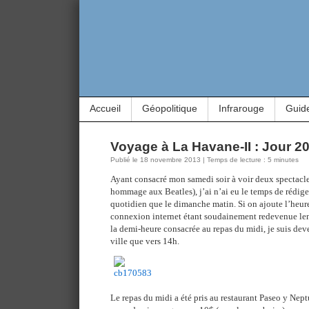
Accueil
Géopolitique
Infrarouge
Guid
Voyage à La Havane-II : Jour 2
Publié le 18 novembre 2013 | Temps de lecture : 5 minutes
Ayant consacré mon samedi soir à voir deux spectacle
hommage aux Beatles), j’ai n’ai eu le temps de rédi
quotidien que le dimanche matin. Si on ajoute l’heur
connexion internet étant soudainement redevenue lent
la demi-heure consacrée au repas du midi, je suis deve
ville que vers 14h.
Le repas du midi a été pris au restaurant Paseo y Nep