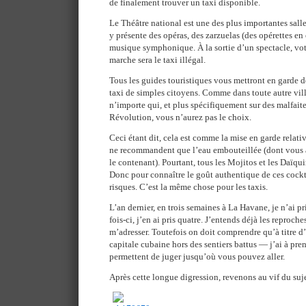
de finalement trouver un taxi disponible.
Le Théâtre national est une des plus importantes salle
y présente des opéras, des zarzuelas (des opérettes en
musique symphonique. À la sortie d’un spectacle, votr
marche sera le taxi illégal.
Tous les guides touristiques vous mettront en garde de
taxi de simples citoyens. Comme dans toute autre vil
n’importe qui, et plus spécifiquement sur des malfaite
Révolution, vous n’aurez pas le choix.
Ceci étant dit, cela est comme la mise en garde relati
ne recommandent que l’eau embouteillée (dont vou
le contenant). Pourtant, tous les Mojitos et les Daïquir
Donc pour connaître le goût authentique de ces cockt
risques. C’est la même chose pour les taxis.
L’an dernier, en trois semaines à La Havane, je n’ai pr
fois-ci, j’en ai pris quatre. J’entends déjà les reproch
m’adresser. Toutefois on doit comprendre qu’à titre d
capitale cubaine hors des sentiers battus — j’ai à pre
permettent de juger jusqu’où vous pouvez aller.
Après cette longue digression, revenons au vif du suje