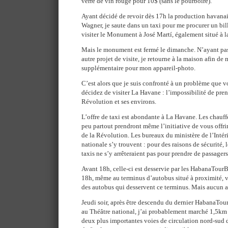
verre de vin rouge pour 10$ (sans le pourboire).
Ayant décidé de revoir dès 17h la production havana
Wagner, je saute dans un taxi pour me procurer un bil
visiter le Monument à José Martí, également situé à l
Mais le monument est fermé le dimanche. N’ayant pas
autre projet de visite, je retourne à la maison afin de
supplémentaire pour mon appareil-photo.
C’est alors que je suis confronté à un problème que v
décidez de visiter La Havane : l’impossibilité de prend
Révolution et ses environs.
L’offre de taxi est abondante à La Havane. Les chauff
peu partout prendront même l’initiative de vous offrir 
de la Révolution. Les bureaux du ministère de l’Intér
nationale s’y trouvent : pour des raisons de sécurité, 
taxis ne s’y arrêteraient pas pour prendre de passagers
Avant 18h, celle-ci est desservie par les HabanaTourB
18h, même au terminus d’autobus situé à proximité, 
des autobus qui desservent ce terminus. Mais aucun a
Jeudi soir, après être descendu du dernier HabanaTour
au Théâtre national, j’ai probablement marché 1,5km 
deux plus importantes voies de circulation nord-sud 