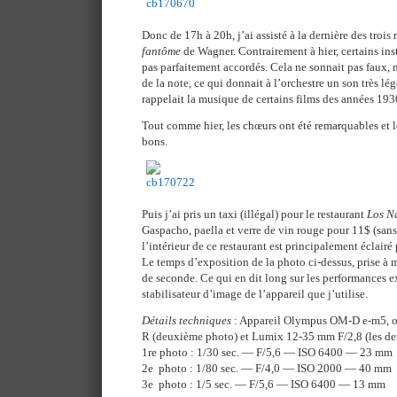
Donc de 17h à 20h, j’ai assisté à la dernière des trois
fantôme
de Wagner. Contrairement à hier, certains ins
pas parfaitement accordés. Cela ne sonnait pas faux, m
de la note, ce qui donnait à l’orchestre un son très l
rappelait la musique de certains films des années 193
Tout comme hier, les chœurs ont été remarquables et l
bons.
Puis j’ai pris un taxi (illégal) pour le restaurant
Los N
Gaspacho, paella et verre de vin rouge pour 11$ (sans 
l’intérieur de ce restaurant est principalement éclairé
Le temps d’exposition de la photo ci-dessus, prise à 
de seconde. Ce qui en dit long sur les performances 
stabilisateur d’image de l’appareil que j’utilise.
Détails techniques
: Appareil Olympus OM-D e-m5, 
R (deuxième photo) et Lumix 12-35 mm F/2,8 (les de
1re photo : 1/30 sec. — F/5,6 — ISO 6400 — 23 mm
2e photo : 1/80 sec. — F/4,0 — ISO 2000 — 40 mm
3e photo : 1/5 sec. — F/5,6 — ISO 6400 — 13 mm