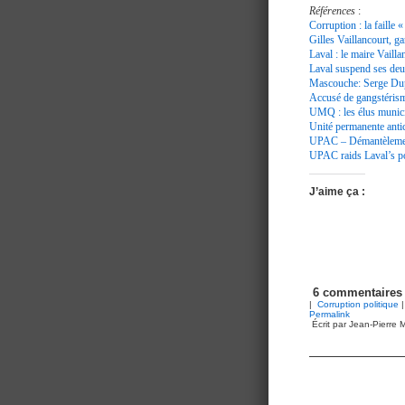
Références
:
Corruption : la faille 
Gilles Vaillancourt, g
Laval : le maire Vaill
Laval suspend ses deu
Mascouche: Serge Dup
Accusé de gangstérism
UMQ : les élus munici
Unité permanente anti
UPAC – Démantèlement
UPAC raids Laval’s pol
J’aime ça :
6 commentaires
|
Corruption politique
|
Permalink
Écrit par Jean-Pierre M