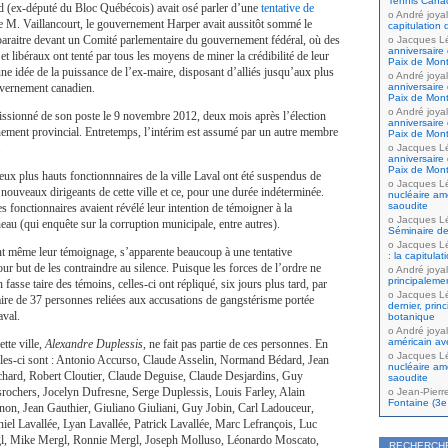
Tennis Cana
 (ex-député du Bloc Québécois) avait osé parler d’une
tentative de
André joyal
de M. Vaillancourt, le gouvernement Harper avait aussitôt sommé le
capitulation 
paraitre devant un Comité parlementaire du gouvernement fédéral, où des
Jacques L
anniversaire 
t libéraux ont tenté par tous les moyens de miner la crédibilité de leur
Paix de Mont
ne idée de la puissance de l’ex-maire, disposant d’alliés jusqu’aux plus
André joyal
vernement canadien.
anniversaire 
Paix de Mont
André joyal
issionné de son poste le 9 novembre 2012, deux mois après l’élection
anniversaire 
ment provincial. Entretemps, l’intérim est assumé par un autre membre
Paix de Mont
.
Jacques L
anniversaire 
Paix de Mont
deux plus hauts fonctionnnaires de la ville Laval ont été suspendus de
Jacques L
 nouveaux dirigeants de cette ville et ce, pour une durée indéterminée.
nucléaire amé
saoudite
s fonctionnaires avaient révélé leur intention de témoigner à la
Jacques L
u (qui enquête sur la corruption municipale, entre autres).
Séminaire de
Jacques L
nt même leur témoignage, s’apparente beaucoup à une tentative
: la capitula
ur but de les contraindre au silence. Puisque les forces de l’ordre ne
André joyal
principaleme
fasse taire des témoins, celles-ci ont répliqué, six jours plus tard, par
Jacques L
laire de 37 personnes reliées aux accusations de gangstérisme portée
dernier, prin
aval.
botanique
André joyal
américain av
tte ville,
Alexandre Duplessis
, ne fait pas partie de ces personnes. En
Jacques L
elles-ci sont : Antonio Accurso, Claude Asselin, Normand Bédard, Jean
nucléaire amé
hard, Robert Cloutier, Claude Deguise, Claude Desjardins, Guy
saoudite
rochers, Jocelyn Dufresne, Serge Duplessis, Louis Farley, Alain
Jean-Pierr
Fontaine (3e 
gnon, Jean Gauthier, Giuliano Giuliani, Guy Jobin, Carl Ladouceur,
iel Lavallée, Lyan Lavallée, Patrick Lavallée, Marc Lefrançois, Luc
, Mike Mergl, Ronnie Mergl, Joseph Molluso, Léonardo Moscato,
RECHERCH