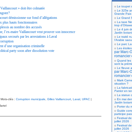
Le toupet
« Vaillancourt » doit être colmatée
Le 325e ann
angster?
Grande Paix
ancourt démissionne sur fond d’allégations
Le Grand S
x plus hauts fonctionnaires
La taxe Net
trop d’Ottaw
lessis au nombre des accusés
Le 4 juin d
e, l’ex-maire Vaillancourt veut prouver son innocence
Jardin botan
paux secoués par les arrestations à Laval
Le traité n
l’Arabie saou
corruption
Le parc La
 d’une organisation criminelle
Les étoiles
itical party soon after dissolution vote
par Marc-Ol
romancier 
Quand les 
sont la prém
Le fleuve a
par Marc-Ol
romancier 
Mark Carne
situation ?
La fabricat
Patriot
en te
La statue d
 Mots-clés :
Corruption municipale
,
Gilles Vaillancourt
,
Laval
,
UPAC
|
En mai der
Jardin botan
artel
Porter du n
Guide comp
participe pas
Festival de
juillet 2026
Festival de
juillet 2026