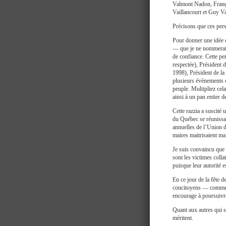
Valmont Nadon, Franço
Vaillancourt et Guy Va
Précisons que ces pers
Pour donner une idée de
— que je ne nommerai 
de confiance. Cette pe
respectée), Président
1998), Président de l
plusieurs évènements 
peuple. Multipliez cela
ainsi à un pan entier 
Cette razzia a suscité
du Québec se réunissai
annuelles de l’Union de
maires maitrisaient ma
Je suis convaincu que
sont les victimes colla
puisque leur autorité 
En ce jour de la fête 
concitoyens — comme l
encourage à poursuivre
Quant aux autres qui s
méritent.