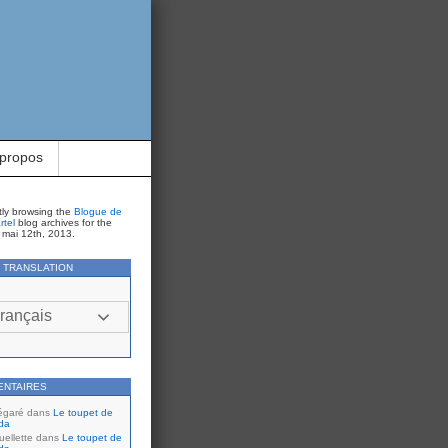
 propos
tly browsing the
Blogue de
rtel
blog archives for the
 mai 12th, 2013.
Y TRANSLATION
rançais
ENTAIRES
égaré
dans
Le toupet de
da
ellette
dans
Le toupet de