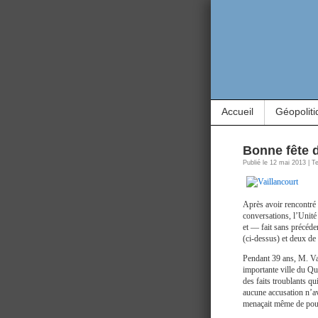
Accueil
Géopoliti
Bonne fête 
Publié le 12 mai 2013 | T
Après avoir rencontré 
conversations, l’Unité
et — fait sans précéd
(ci-dessus) et deux de
Pendant 39 ans, M. Val
importante ville du Qu
des faits troublants qu
aucune accusation n’ava
menaçait même de pour