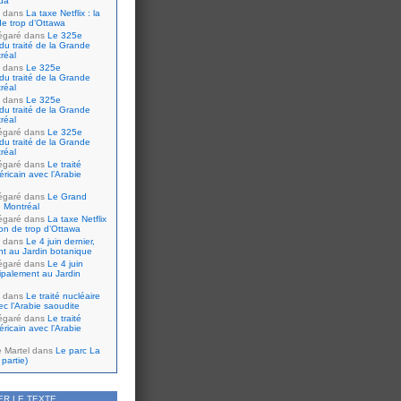
da
dans
La taxe Netflix : la
de trop d’Ottawa
égaré
dans
Le 325e
du traité de la Grande
réal
dans
Le 325e
du traité de la Grande
réal
dans
Le 325e
du traité de la Grande
réal
égaré
dans
Le 325e
du traité de la Grande
réal
égaré
dans
Le traité
ricain avec l’Arabie
égaré
dans
Le Grand
 Montréal
égaré
dans
La taxe Netflix
tion de trop d’Ottawa
dans
Le 4 juin dernier,
nt au Jardin botanique
égaré
dans
Le 4 juin
cipalement au Jardin
dans
Le traité nucléaire
ec l’Arabie saoudite
égaré
dans
Le traité
ricain avec l’Arabie
e Martel
dans
Le parc La
partie)
ER LE TEXTE…