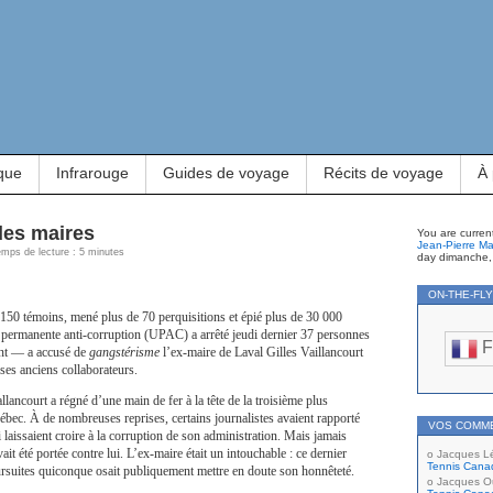
que
Infrarouge
Guides de voyage
Récits de voyage
À
des maires
You are curren
Jean-Pierre Ma
emps de lecture : 5 minutes
day dimanche,
ON-THE-FL
150 témoins, mené plus de 70 perquisitions et épié plus de 30 000
 permanente anti-corruption (UPAC) a arrêté jeudi dernier 37 personnes
F
ent — a accusé de
gangstérisme
l’ex-maire de Laval Gilles Vaillancourt
 ses anciens collaborateurs.
lancourt a régné d’une main de fer à la tête de la troisième plus
ébec. À de nombreuses reprises, certains journalistes avaient rapporté
VOS COMM
i laissaient croire à la corruption de son administration. Mais jamais
it été portée contre lui. L’ex-maire était un intouchable : ce dernier
Jacques L
Tennis Cana
suites quiconque osait publiquement mettre en doute son honnêteté.
Jacques Ou