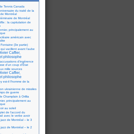
 de Tennis Canada
iversaire du traité de la
 de Montréal
éminaire de Montréal
flix : la capitulation de
a
ernier, principalement au
ique
ucléaire américain avec
dite
 Fontaine (3e partie)
 qui vacillent avant l’aube
ivier Caffier,
et philosophe
accusations d’ingérence
isse d’un coup d’État
ux mille sources
ivier Caffier,
et philosophe
y est-il l’homme de la
ion ukrainienne de missiles
mps de guerre
e Champlain à Orillia
nier, principalement au
ique
oir au soleil
let de l’accord du
sé avec le verbe avoir
 jazz de Montréal – le 3
 jazz de Montréal – le 2