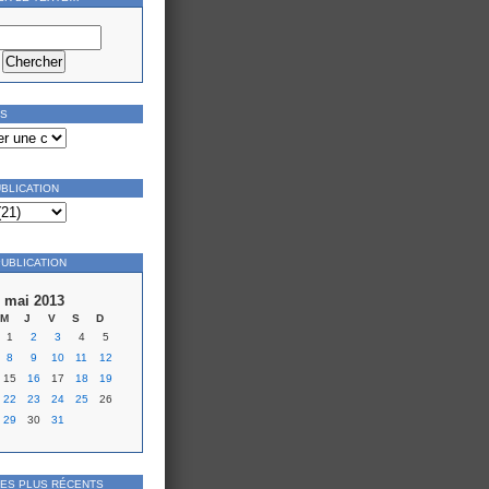
ES
UBLICATION
PUBLICATION
mai 2013
M
J
V
S
D
1
2
3
4
5
8
9
10
11
12
15
16
17
18
19
22
23
24
25
26
29
30
31
LES PLUS RÉCENTS