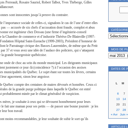
is Perreault, Rosaire Sauriol, Robert Talbot, Yves Théberge, Gilles
illancourt.
onnes sont innocentes jusqu’à preuve du contraire.
 l’importance sociale de celles-ci, signalons le cas de l’une d’entre elles
pas — accusée de six chefs d’accusation dont fraude, complot et abus
CATÉGORI
rsonne est ingénieur chez Dessau (une firme d’ingénierie-conseil
Catégories
 de la Chambre de commerce et d’industrie Thérèse-De Blainville (1997-
a Fondation Hôpital Saint-Eustache (1999-2003), Président d’honneur de
dont le Parrainage civique des Basses-Laurentides, de même que du Petit
MOIS DE P
 par 37 et vous avez une idée de l’audace des policiers, qui s’attaquent
Mois
de la grande bourgeoisie québécoise.
de
publication
 une onde de choc au sein du monde municipal. Les dirigeants municipaux
ent justement ce jour–là (coincidence ?) à l’occasion des assises
DATES DE 
s municipalités du Québec. Le sujet étant sur toutes les lèvres, certains
l leur agacement, sinon leur angoisse.
L
M
 le Québec compte des centaines de maires dévoués et honnêtes. Ceux-ci
térales de la grande purge politique dans laquelle le Québec est entré
est probablement minée par le climat généralisé de suspicion.
6
7
13
14
des mères, je souhaite à ceux qui se dévouent honnêtement pour leurs
20
21
e fait une maman pour ses petits — de passer une bonne journée : je les
27
28
 leur bon travail.
« Avr
Juin »
ont moins recommandables, je leur souhaite de subir le sort qu’ils
ARTICLES 