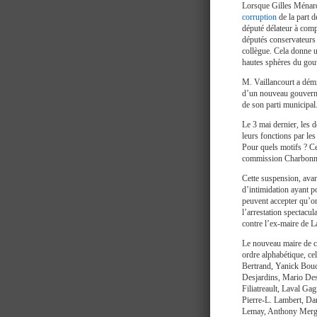
Lorsque Gilles Ménard
corruption
de la part 
député délateur à com
députés conservateurs e
collègue. Cela donne u
hautes sphères du gou
M. Vaillancourt a dém
d’un nouveau gouverne
de son parti municipal
Le 3 mai dernier, les 
leurs fonctions par les
Pour quels motifs ? Ce
commission Charbonnea
Cette suspension, ava
d’intimidation ayant po
peuvent accepter qu’on 
l’arrestation spectacu
contre l’ex-maire de L
Le nouveau maire de ce
ordre alphabétique, c
Bertrand, Yanick Bouc
Desjardins, Mario Des
Filiatreault, Laval Ga
Pierre-L. Lambert, Dan
Lemay, Anthony Mergl