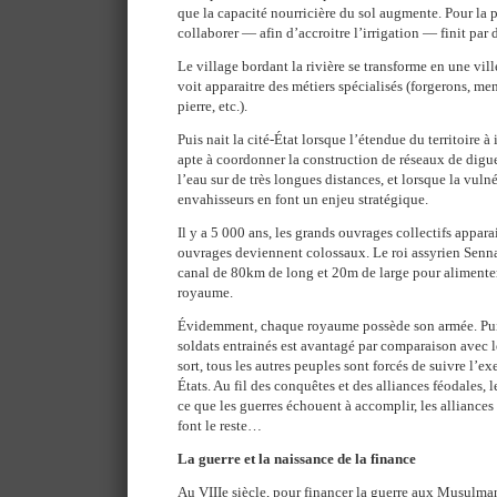
que la capacité nourricière du sol augmente. Pour la p
collaborer — afin d’accroitre l’irrigation — finit par
Le village bordant la rivière se transforme en une vill
voit apparaitre des métiers spécialisés (forgerons, menu
pierre, etc.).
Puis nait la cité-État lorsque l’étendue du territoire à
apte à coordonner la construction de réseaux de digu
l’eau sur de très longues distances, et lorsque la vulné
envahisseurs en font un enjeu stratégique.
Il y a 5 000 ans, les grands ouvrages collectifs apparai
ouvrages deviennent colossaux. Le roi assyrien Senna
canal de 80km de long et 20m de large pour alimenter
royaume.
Évidemment, chaque royaume possède son armée. Pui
soldats entrainés est avantagé par comparaison avec l
sort, tous les autres peuples sont forcés de suivre l’e
États. Au fil des conquêtes et des alliances féodales, l
ce que les guerres échouent à accomplir, les alliance
font le reste…
La guerre et la naissance de la finance
Au VIIIe siècle, pour financer la guerre aux Musulma