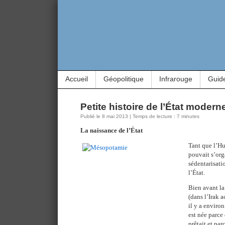
Accueil
Géopolitique
Infrarouge
Guid
Petite histoire de l’État modern
Publié le 8 mai 2013 | Temps de lecture : 7 minutes
La naissance de l’État
Tant que l’Hu
pouvait s’org
sédentarisati
l’État.
Bien avant l
(dans l’Irak a
il y a enviro
est née parce
prêtait et par