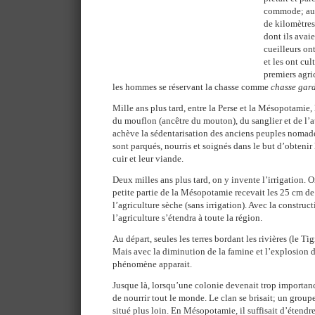
commode; au 
de kilomètres
dont ils avaie
cueilleurs on
et les ont cul
premiers agri
les hommes se réservant la chasse comme
chasse gar
Mille ans plus tard, entre la Perse et la Mésopotamie,
du mouflon (ancêtre du mouton), du sanglier et de l’
achève la sédentarisation des anciens peuples nomade
sont parqués, nourris et soignés dans le but d’obtenir le
cuir et leur viande.
Deux milles ans plus tard, on y invente l’irrigation. O
petite partie de la Mésopotamie recevait les 25 cm de
l’agriculture sèche (sans irrigation). Avec la construc
l’agriculture s’étendra à toute la région.
Au départ, seules les terres bordant les rivières (le Tig
Mais avec la diminution de la famine et l’explosion 
phénomène apparait.
Jusque là, lorsqu’une colonie devenait trop importanc
de nourrir tout le monde. Le clan se brisait; un groupe
situé plus loin. En Mésopotamie, il suffisait d’étendre