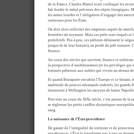
de la France, Charles Martel avait confisqué les avoirs
fait fondre le métal précieux des objets liturgiques. M
les armes lourdes et l’obligation d’engager des mercen
onéreuses pour les États.
On doit alors solliciter des emprunts auprès de march
frontières du royaume. Mais ces prêts sont risqués et l
prohibitifs. Peu à peu, ces prêteurs délaissent le nég
jusque-là de leur fortune), au profit du prêt usuraire. 
finance.
Au cours des siècles qui suivront, finance et noblesse
la perspective d’anoblissement (et les privilèges qui
fortunés prêteront aux nobles qui vivent au-dessus d
Et quand Bonaparte envahira l’Europe et ce faisant, m
multitude de princes allemands endettés, les grands f
donneront à Wellington les moyens de battre Napolé
Puis tout au cours du XIXe siècle, c’est autour de la 
se règleront les petits conflits dynastiques susceptib
sang.
La naissance de l’État-providence
De garant de l’intégralité du territoire et de protecteu
envahisseurs, l’État le transforme peu à peu en dispen