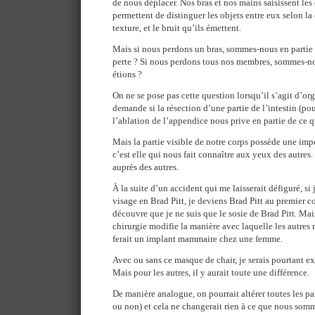
de nous déplacer. Nos bras et nos mains saisissent les
permettent de distinguer les objets entre eux selon la c
texture, et le bruit qu’ils émettent.
Mais si nous perdons un bras, sommes-nous en partie 
perte ? Si nous perdons tous nos membres, sommes-n
étions ?
On ne se pose pas cette question lorsqu’il s’agit d’or
demande si la résection d’une partie de l’intestin (p
l’ablation de l’appendice nous prive en partie de ce
Mais la partie visible de notre corps possède une imp
c’est elle qui nous fait connaître aux yeux des autres
auprès des autres.
À la suite d’un accident qui me laisserait défiguré, si 
visage en Brad Pitt, je deviens Brad Pitt au premier c
découvre que je ne suis que le sosie de Brad Pitt. Mais 
chirurgie modifie la manière avec laquelle les autre
ferait un implant mammaire chez une femme.
Avec ou sans ce masque de chair, je serais pourtant 
Mais pour les autres, il y aurait toute une différence.
De manière analogue, on pourrait altérer toutes les par
ou non) et cela ne changerait rien à ce que nous somm