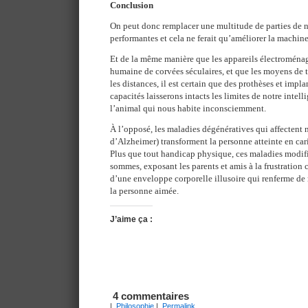
Conclusion
On peut donc remplacer une multitude de parties de n
performantes et cela ne ferait qu’améliorer la machine
Et de la même manière que les appareils électroménag
humaine de corvées séculaires, et que les moyens de 
les distances, il est certain que des prothèses et impl
capacités laisserons intacts les limites de notre intell
l’animal qui nous habite inconsciemment.
À l’opposé, les maladies dégénératives qui affectent n
d’Alzheimer) transforment la personne atteinte en cari
Plus que tout handicap physique, ces maladies modifi
sommes, exposant les parents et amis à la frustration 
d’une enveloppe corporelle illusoire qui renferme de
la personne aimée.
J’aime ça :
4 commentaires
|
Philosophie
|
Permalink