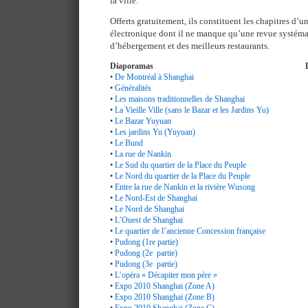
la ville.
Offerts gratuitement, ils constituent les chapitres d’
électronique dont il ne manque qu’une revue systéma
d’hébergement et des meilleurs restaurants.
Diaporamas
•
De Montréal à Shanghai
•
Généralités
•
Les maisons traditionnelles de Shanghai
•
La Vieille Ville (sans le Bazar et les Jardins Yu)
•
Le Bazar Yuyuan
•
Les jardins Yu (Yuyuan)
•
Le Bund
•
La rue de Nankin
•
Le Sud du quartier de la Place du Peuple
•
Le Nord du quartier de la Place du Peuple
•
Entre la rue de Nankin et la rivière Wusong
•
Le Nord-Est de Shanghai
•
Le Nord de Shanghai
•
L’Ouest de Shanghai
•
Le quartier de l’ancienne Concession française
•
Pudong (1re partie)
•
Pudong (2e partie)
•
Pudong (3e partie)
•
L’opéra « Décapiter mon père »
•
Expo 2010 Shanghai (Zone A)
•
Expo 2010 Shanghai (Zone B)