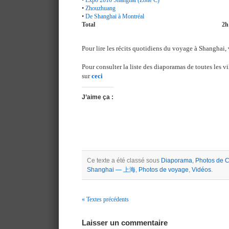
•
Expo 2010 Shanghai (Zone C)
•
Zhouzhuang
•
De Shanghai à Montréal
Total
2h
Pour lire les récits quotidiens du voyage à Shanghai, 
Pour consulter la liste des diaporamas de toutes les vil
sur
ceci
J’aime ça :
Ce texte a été classé sous
Diaporama
,
Photos de
Shanghai — 上海
,
Photos de voyage
,
Vidéos
.
« Textes précédents
Navigation
Laisser un commentaire