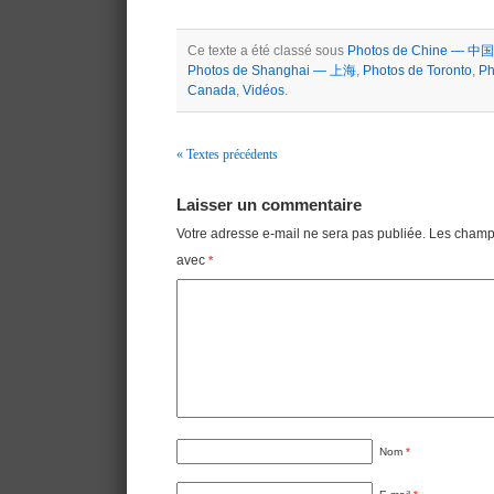
Ce texte a été classé sous
Photos de Chine — 中国
Photos de Shanghai — 上海
,
Photos de Toronto
,
Ph
Canada
,
Vidéos
.
« Textes précédents
Navigation
Laisser un commentaire
Votre adresse e-mail ne sera pas publiée.
Les champs
avec
*
Nom
*