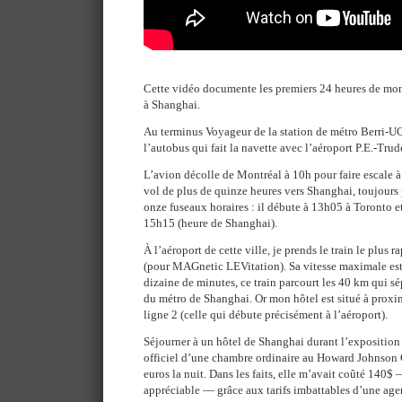
Cette vidéo documente les premiers 24 heures de mo
à Shanghai.
Au terminus Voyageur de la station de métro Berri-
l’autobus qui fait la navette avec l’aéroport P.E.-Trud
L’avion décolle de Montréal à 10h pour faire escale à 
vol de plus de quinze heures vers Shanghai, toujours 
onze fuseaux horaires : il débute à 13h05 à Toronto e
15h15 (heure de Shanghai).
À l’aéroport de cette ville, je prends le train le plus
(pour MAGnetic LEVitation). Sa vitesse maximale est
dizaine de minutes, ce train parcourt les 40 km qui sé
du métro de Shanghai. Or mon hôtel est situé à proxim
ligne 2 (celle qui débute précisément à l’aéroport).
Séjourner à un hôtel de Shanghai durant l’exposition u
officiel d’une chambre ordinaire au Howard Johnson 
euros la nuit. Dans les faits, elle m’avait coûté 140
appréciable — grâce aux tarifs imbattables d’une ag