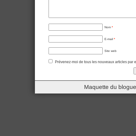
Nom
*
E-mail
*
Site web
Prévenez-moi de tous les nouveaux articles par e
Maquette du blogue 