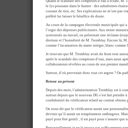
Quand le scandale des compteurs d’eau a éclaté, M. 
le lys poussant dans le fumier : des subalternes étaien
courant de rien, etc. Ses explications ne m’ont pas v
préféré lui laisser le bénéfice de doute.
Au cours de la campagne électorale municipale qui a su
l’orgie des dépenses publicitaires. Aux trente minutes
syntonisée au travail, on présentait une réclame (touj
droiture et l’honnêteté de M. Tremblay. Encore là, M.
comme l’incarnation du maire intègre, blanc comme l
Je trouvais que M. Tremblay avait du front tout autou
après le scandale des compteurs d’eau, mais aussi aprè
collaborateurs révélées au cours de son premier mand
Surtout, d’où provenait donc tout cet argent ? On parl
Retour au présent
Depuis des mois, l’administration Tremblay est à coute
surtout depuis que le nouveau DG s’est fait prendre à
confidentiel du vérificateur relatif au contrat obtenu
On nous dit que le vérificateur aurait une personnalité
deviner qu’il aurait un tempérament ombrageux. Mais 
payé pour être gentil ; il est payé pour s’assurer que 
Personnellement je ne le trouve pas suffisamment per