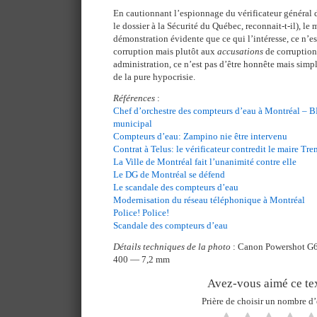
En cautionnant l’espionnage du vérificateur général de
le dossier à la Sécurité du Québec, reconnait-t-il), le 
démonstration évidente que ce qui l’intéresse, ce n’est
corruption mais plutôt aux
accusations
de corruption
administration, ce n’est pas d’être honnête mais simpl
de la pure hypocrisie.
Références
:
Chef d’orchestre des compteurs d’eau à Montréal – 
municipal
Compteurs d’eau: Zampino nie être intervenu
Contrat à Telus: le vérificateur contredit le maire Tr
La Ville de Montréal fait l’unanimité contre elle
Le DG de Montréal se défend
Le scandale des compteurs d’eau
Modernisation du réseau téléphonique à Montréal
Police! Police!
Scandale des compteurs d’eau
Détails techniques de la photo
: Canon Powershot G6
400 — 7,2 mm
Avez-vous aimé ce tex
Prière de choisir un nombre d’