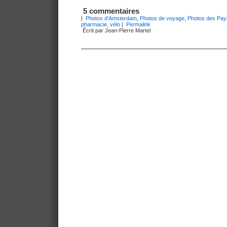
5 commentaires
|
Photos d'Amsterdam
,
Photos de voyage
,
Photos des Pa
pharmacie
,
vélo
|
Permalink
Écrit par Jean-Pierre Martel