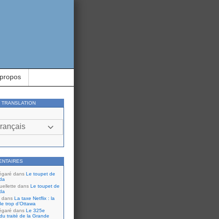
 propos
Y TRANSLATION
rançais
ENTAIRES
égaré
dans
Le toupet de
da
ellette
dans
Le toupet de
da
dans
La taxe Netflix : la
de trop d’Ottawa
égaré
dans
Le 325e
du traité de la Grande