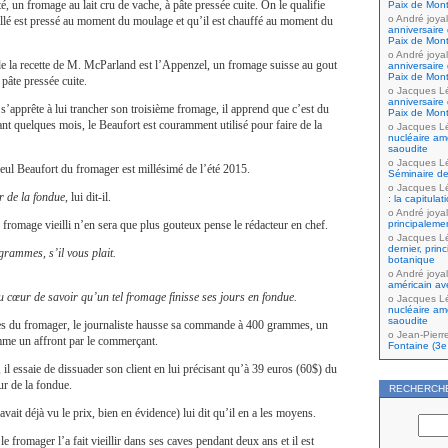
, un fromage au lait cru de vache, à pâte pressée cuite. On le qualifie
Paix de Mont
André joyal
illé est pressé au moment du moulage et qu’il est chauffé au moment du
anniversaire 
Paix de Mont
André joyal
e la recette de M. McParland est l’Appenzel, un fromage suisse au gout
anniversaire 
Paix de Mont
pâte pressée cuite.
Jacques L
anniversaire 
s’apprête à lui trancher son troisième fromage, il apprend que c’est du
Paix de Mont
nt quelques mois, le Beaufort est couramment utilisé pour faire de la
Jacques L
nucléaire amé
saoudite
Jacques L
ul Beaufort du fromager est millésimé de l’été 2015.
Séminaire de
Jacques L
r de la fondue
, lui dit-il.
: la capitula
André joyal
principaleme
e fromage vieilli n’en sera que plus gouteux pense le rédacteur en chef.
Jacques L
dernier, prin
ammes, s’il vous plait.
botanique
André joyal
américain av
u cœur de savoir qu’un tel fromage finisse ses jours en fondue.
Jacques L
nucléaire amé
saoudite
nces du fromager, le journaliste hausse sa commande à 400 grammes, un
Jean-Pierr
me un affront par le commerçant.
Fontaine (3e 
il essaie de dissuader son client en lui précisant qu’à 39 euros (60$) du
our de la fondue.
RECHERCH
avait déjà vu le prix, bien en évidence) lui dit qu’il en a les moyens.
 fromager l’a fait vieillir dans ses caves pendant deux ans et il est