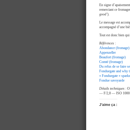
En signe d’apaisement,
remerciant ce fromager
good’
).
Le message est accompa
accompagné d’une bièr
Tout est donc bien qui
Références
:
Abondance (fromage)
Appenzeller
Beaufort (fromage)
Comté (fromage)
Du refus de se faire s
Fonduegate and why th
« Fonduegate » sparks
Fondue savoyarde
Détails techniques
: O
— F/2,8 — ISO 100
J’aime ça :