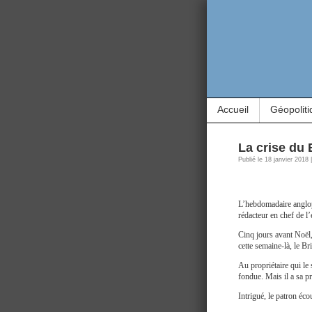
Accueil
Géopoliti
La crise du 
Publié le 18 janvier 2018
L’hebdomadaire angl
rédacteur en chef de l
Cinq jours avant Noël,
cette semaine-là, le B
Au propriétaire qui le 
fondue. Mais il a sa pr
Intrigué, le patron éco