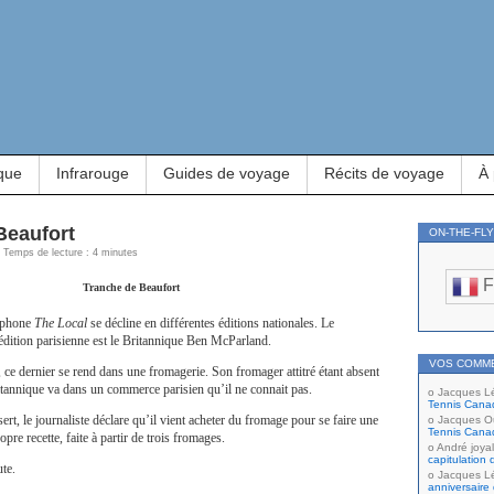
que
Infrarouge
Guides de voyage
Récits de voyage
À
Beaufort
ON-THE-FL
 | Temps de lecture : 4 minutes
F
Tranche de Beaufort
ophone
The Local
se décline en différentes éditions nationales. Le
’édition parisienne est le Britannique Ben McParland.
VOS COMM
 ce dernier se rend dans une fromagerie. Son fromager attitré étant absent
ritannique va dans un commerce parisien qu’il ne connait pas.
Jacques L
Tennis Cana
sert, le journaliste déclare qu’il vient acheter du fromage pour se faire une
Jacques Ou
Tennis Cana
opre recette, faite à partir de trois fromages.
André joyal
capitulation 
ute.
Jacques L
anniversaire 