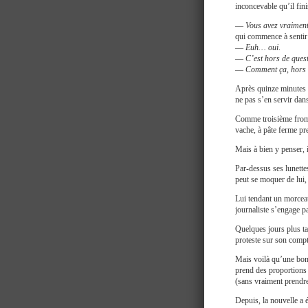
inconcevable qu’il fi
—
Vous avez vraiment 
qui commence à sentir 
—
Euh… oui
.
—
C’est hors de quest
—
Comment ça, hors 
Après quinze minutes d
ne pas s’en servir dan
Comme troisième fromag
vache, à pâte ferme pre
Mais à bien y penser,
Par-dessus ses lunettes
peut se moquer de lui, 
Lui tendant un morceau 
journaliste s’engage par
Quelques jours plus ta
proteste sur son compte
Mais voilà qu’une bonn
prend des proportions 
(sans vraiment prendr
Depuis, la nouvelle a é