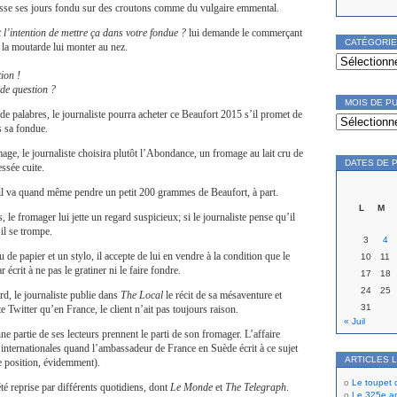
nisse ses jours fondu sur des croutons comme du vulgaire emmental.
l’intention de mettre ça dans votre fondue ?
lui demande le commerçant
CATÉGORI
la moutarde lui monter au nez.
Catégories
ion !
de question ?
MOIS DE P
e palabres, le journaliste pourra acheter ce Beaufort 2015 s’il promet de
Mois
de
s sa fondue.
publication
e, le journaliste choisira plutôt l’Abondance, un fromage au lait cru de
DATES DE 
ssée cuite.
 il va quand même pendre un petit 200 grammes de Beaufort, à part.
L
M
, le fromager lui jette un regard suspicieux; si le journaliste pense qu’il
il se trompe.
3
4
de papier et un stylo, il accepte de lui en vendre à la condition que le
10
11
 écrit à ne pas le gratiner ni le faire fondre.
17
18
24
25
rd, le journaliste publie dans
The Local
le récit de sa mésaventure et
31
 Twitter qu’en France, le client n’ait pas toujours raison.
« Juil
e partie de ses lecteurs prennent le parti de son fromager. L’affaire
internationales quand l’ambassadeur de France en Suède écrit à ce sujet
ARTICLES 
e position, évidemment).
Le toupet
té reprise par différents quotidiens, dont
Le Monde
et
The Telegraph
.
Le 325e ann