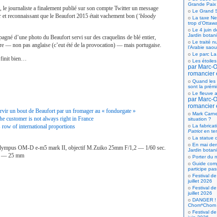
Grande Paix
 le journaliste a finalement publié sur son compte Twitter un message
Le Grand S
 et reconnaissant que le Beaufort 2015 était vachement bon (
‘bloody
La taxe Net
trop d’Ottaw
Le 4 juin d
Jardin botan
gné d’une photo du Beaufort servi sur des craquelins de blé entier,
Le traité n
e — non pas anglaise (c’eut été de la provocation) — mais portugaise.
l’Arabie saou
Le parc La
 finit bien…
Les étoiles
par Marc-Ol
romancier 
Quand les 
sont la prém
Le fleuve a
par Marc-Ol
romancier 
ervir un bout de Beaufort par un fromager au « fonduegate »
Mark Carne
e customer is not always right in France
situation ?
La fabricat
 row of international proportions
Patriot
en te
La statue d
En mai der
lympus OM-D e-m5 mark II, objectif M.Zuiko 25mm F/1,2 — 1/60 sec.
Jardin botan
0 — 25 mm
Porter du n
Guide comp
participe pas
Festival de
juillet 2026
Festival de
juillet 2026
DANGER ! 
Chom*Chom
Festival de