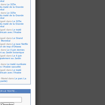
réal
dans
Le 325e
du traité de la Grande
réal
dans
Le 325e
du traité de la Grande
réal
égaré
dans
Le 325e
du traité de la Grande
réal
égaré
dans
Le traité
ricain avec l’Arabie
égaré
dans
Le Grand
 Montréal
égaré
dans
La taxe Netflix
tion de trop d’Ottawa
dans
Le 4 juin dernier,
nt au Jardin botanique
égaré
dans
Le 4 juin
cipalement au Jardin
dans
Le traité nucléaire
ec l’Arabie saoudite
égaré
dans
Le traité
ricain avec l’Arabie
e Martel
dans
Le parc La
partie)
ER LE TEXTE…