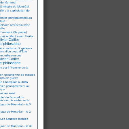
 de Montréal
éminaire de Montréal
flix : la capitulation de
a
ernier, principalement au
ique
ucléaire américain avec
dite
 Fontaine (3e partie)
 qui vacillent avant l’aube
ivier Caffier,
et philosophe
accusations d’ingérence
isse d’un coup d’État
ux mille sources
ivier Caffier,
et philosophe
y est-il l’homme de la
ion ukrainienne de missiles
mps de guerre
e Champlain à Orillia
nier, principalement au
ique
oir au soleil
let de l’accord du
sé avec le verbe avoir
 jazz de Montréal – le 3
 jazz de Montréal – le 2
Les cantines mobiles
 jazz de Montréal – le 30