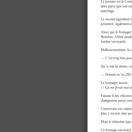
Le premier est le Comté
ainsi parce que son ca
tranchage.
Le second ingrédient d
prononcé, également à 
Alors que le fromager 
Beaufort. Affiné penda
fondue savoyarde.
Malheureusement, le se
—
C’est trop bon pou
Qu’à cela ne tienne, c
—
Donnez-m’en 200 gr
Le fromager insiste :
—
Ça me ferait mal a
Faisant fi des rétice
changement perçu com
Conservant son calme, 
kilo, c’est très cher p
Mais le rédacteur (qui 
Ce fromage savoyard, le