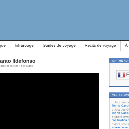
que
Infrarouge
Guides de voyage
Récits de voyage
À
anto Ildefonso
ON-THE-FL
emps de lecture : 5 minutes
F
VOS COMM
Jacques L
Tennis Cana
Jacques Ou
Tennis Cana
André joyal
capitulation 
Jacques L
anniversaire 