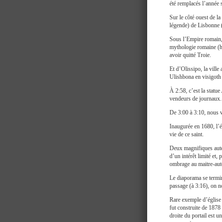
été remplacés l’année 
Sur le côté ouest de la
légende) de Lisbonne (
Sous l’Empire romain,
mythologie romaine (hé
avoir quitté Troie.
Et d’Olissipo, la vill
Ulishbona en visigoth 
À 2:58, c’est la statue
vendeurs de journaux.
De 3:00 à 3:10, nous v
Inaugurée en 1680, l’é
vie de ce saint.
Deux magnifiques autel
d’un intérêt limité et
ombrage au maitre-aute
Le diaporama se termi
passage (à 3:16), on n
Rare exemple d’église 
fut construite de 1878
droite du portail est 