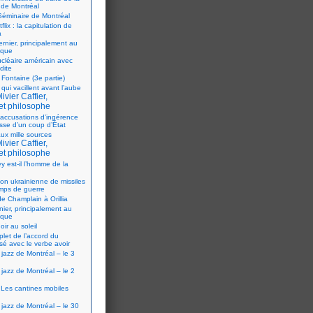
 de Montréal
éminaire de Montréal
flix : la capitulation de
a
ernier, principalement au
ique
ucléaire américain avec
dite
 Fontaine (3e partie)
 qui vacillent avant l’aube
ivier Caffier,
et philosophe
accusations d’ingérence
isse d’un coup d’État
ux mille sources
ivier Caffier,
et philosophe
y est-il l’homme de la
ion ukrainienne de missiles
mps de guerre
e Champlain à Orillia
nier, principalement au
ique
oir au soleil
let de l’accord du
sé avec le verbe avoir
 jazz de Montréal – le 3
 jazz de Montréal – le 2
Les cantines mobiles
 jazz de Montréal – le 30