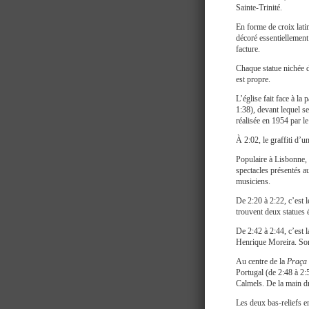
Sainte-Trinité.
En forme de croix latin
décoré essentiellement 
facture.
Chaque statue nichée da
est propre.
L’église fait face à la p
1:38), devant lequel se
réalisée en 1954 par le
À 2:02, le graffiti d’
Populaire à Lisbonne, 
spectacles présentés a
musiciens.
De 2:20 à 2:22, c’est l
trouvent deux statues 
De 2:42 à 2:44, c’est 
Henrique Moreira. Son
Au centre de la
Praça 
Portugal (de 2:48 à 2:5
Calmels. De la main dro
Les deux bas-reliefs e