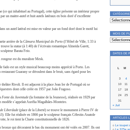
e (ce qui inhabituel au Portugal), cette église présente un intérieur propre
CATÉGORI
par un maitre-autel et huit autels latéraux en bois doré d’excellente
Catégories
ns un autel latéral est mise en valeur par un fond doré dont le motif lui
MOIS DE P
Mois
de
artie arrière de la
Câmara Municipal do Porto
(l’Hôtel de Ville, 1:33 à
publication
 trouve la statue (à 1:40) de l’écrivain romantique Almeida Garett,
 sculpteur Barata Feio.
DATES DE 
un rongeur est du muraliste Mesk.
le fado est un style musical beaucoup moins apprécié à Porto. Les
L
M
u restaurant Guarany se déroulent dans le bruit, sans égard pour les
3
4
10
11
e théâtre Rivoli. Il est adjacent à la place Jean Ier de Portugal où se
équestres dont celle créée en 1957 par João Fragoso.
17
18
24
25
la
Fonte da Juventude
(la fontaine de la Jeunesse), réalisée en 1929 par
31
 modèle s’appelait Aurélia Magalhães-Monteiro.
« Juil
de Liberdade
(place de la Liberté) se trouve le monument à Pierre IV de
3). Elle fut réalisée en 1866 par le sculpteur français Célestin-Anatole
ARTICLES 
ite, le roi tient la Charte constitutionnelle de 1826.
Le toupet
n bronze qui décoraient le bas du monument ont été volés en 2007. Ils ont
Le 325e ann