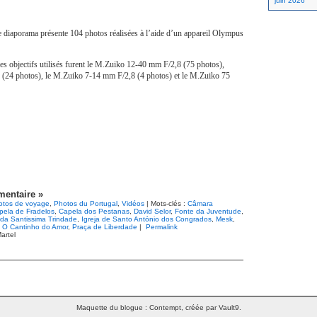
juin 2026
e diaporama présente 104 photos réalisées à l’aide d’un appareil Olympus
les objectifs utilisés furent le M.Zuiko 12-40 mm F/2,8 (75 photos),
(24 photos), le M.Zuiko 7-14 mm F/2,8 (4 photos) et le M.Zuiko 75
entaire »
otos de voyage
,
Photos du Portugal
,
Vidéos
| Mots-clés :
Câmara
pela de Fradelos
,
Capela dos Pestanas
,
David Selor
,
Fonte da Juventude
,
 da Santissima Trindade
,
Igreja de Santo António dos Congrados
,
Mesk
,
,
O Cantinho do Amor
,
Praça de Liberdade
|
Permalink
artel
Maquette du blogue : Contempt, créée par Vault9.