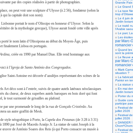
suivante par des copies réalisées à partir de photographies.
Grande Paix
Le Grand S
 place, on peut voir une sculpture d’Ulysse (à 2:56), fondateur (selon la
La taxe Net
trop d’Ottaw
à qui la capitale doit son nom).
Le 4 juin d
Jardin botan
 Lisbonne portait le nom d’Olissipo en honneur d’Ulysse. Selon la
Le traité n
ritière de la mythologie grecque), Ulysse aurait fondé cette ville après
l’Arabie saou
Le parc La
Les étoiles
par Marc-Ol
e a porté le nom latin d’Olissipona au début du Moyen-Âge, puis
romancier 
et finalement Lisboa en portugais.
Quand les 
sont la prém
Ardina
, créée en 1990 par Manuel Dias. Elle rend hommage aux
Le fleuve a
par Marc-Ol
romancier 
oici à l’
Igreja de Santo António dos Congregados
.
Mark Carne
situation ?
glise Saint-Antoine est décorée d’azuléjos représentant des scènes de la
La fabricat
Patriot
en te
La statue d
s Art déco sont à l’entrée, suivis de quatre autels latéraux néoclassiques
En mai der
Jardin botan
, près du chœur, de deux superbes autels baroques en bois doré qui font
Porter du n
l, le tout surmonté de grisailles au plafond.
Guide comp
participe pas
ne par une promenade le long de la
rua de Gonçalo Cristóvão
. Au
Festival de
juillet 2026
otera un autre graffiti de Mesk.
Festival de
juillet 2026
de style néogothique à Porto, la
Capela dos Pestanas
(de 3:28 à 3:31)
DANGER ! 
 à 1890 par José de Macedo Araújo Jr. La statue de saint Joseph à la
Chom*Chom
une œuvre de António Soares dos Reis (à qui Porto consacre un musée à
Festival de