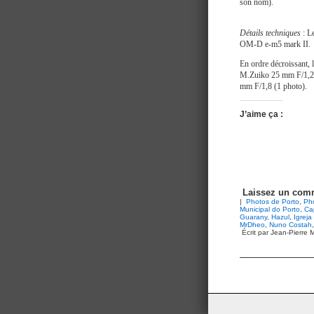
son nom).
Détails techniques
: L
OM-D e-m5 mark II.
En ordre décroissant, 
M.Zuiko 25 mm F/1,2 
mm F/1,8 (1 photo).
J’aime ça :
Laissez un comm
|
Photos de Porto
,
Ph
Municipal do Porto
,
Ca
Guarany
,
Hazul
,
Igreja
MrDheo
,
Nuno Costah
Écrit par Jean-Pierre M