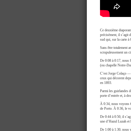
Ce deuxième diaporama 
précisément, il s’agit d
sud qui, sur la carte à
Sans être totalement a
scrupuleusement un circ
De 0:08 à 0:17, nous f
(ou chapelle Notre-D
C’est Jorge Colaço — l
ceux qui décorent depui
en 1893.
Parmi les guirlandes de
porte d’entrée et, à d
À 0:34, nous voyons
de Porto. À 0:36, le v
De 0:44 à 0:50, il s’a
une d’Hazul Luzah et 
De 1:00 à 1:30, nous v