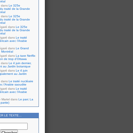
réal
dans
Le 325e
du traité de la Grande
réal
dans
Le 325e
du traité de la Grande
réal
égaré
dans
Le 325e
du traité de la Grande
réal
égaré
dans
Le traité
ricain avec l’Arabie
égaré
dans
Le Grand
 Montréal
égaré
dans
La taxe Netflix
tion de trop d’Ottawa
dans
Le 4 juin dernier,
nt au Jardin botanique
égaré
dans
Le 4 juin
cipalement au Jardin
dans
Le traité nucléaire
ec l’Arabie saoudite
égaré
dans
Le traité
ricain avec l’Arabie
e Martel
dans
Le parc La
partie)
ER LE TEXTE…