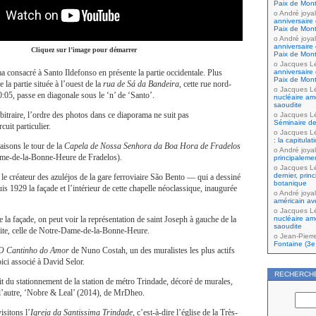
Paix de Mont
André joyal
anniversaire 
Paix de Mont
André joyal
anniversaire 
Cliquez sur l’image pour démarrer
Paix de Mont
Jacques L
anniversaire 
consacré à Santo Ildefonso en présente la partie occidentale. Plus
Paix de Mont
e la partie située à l’ouest de la
rua de Sá da Bandeira
, cette rue nord-
Jacques L
 0:05, passe en diagonale sous le ‘n’ de ‘Santo’.
nucléaire amé
saoudite
rbitraire, l’ordre des photos dans ce diaporama ne suit pas
Jacques L
Séminaire de
uit particulier.
Jacques L
: la capitula
aisons le tour de la
Capela de Nossa Senhora da Boa Hora de Fradelos
André joyal
ame-de-la-Bonne-Heure de Fradelos).
principaleme
Jacques L
dernier, prin
e créateur des azuléjos de la gare ferroviaire São Bento — qui a dessiné
botanique
s 1929 la façade et l’intérieur de cette chapelle néoclassique, inaugurée
André joyal
américain av
Jacques L
nucléaire amé
 la façade, on peut voir la représentation de saint Joseph à gauche de la
saoudite
roite, celle de Notre-Dame-de-la-Bonne-Heure.
Jean-Pierr
Fontaine (3e 
O Cantinho do Amor
de Nuno Costah, un des muralistes les plus actifs
oici associé à David Selor.
RECHERCH
git du stationnement de la station de métro Trindade, décoré de murales,
l’autre, ‘Nobre & Leal’ (2014), de MrDheo.
isitons l’
Igreja da Santissima Trindade
, c’est-à-dire l’église de la Très-