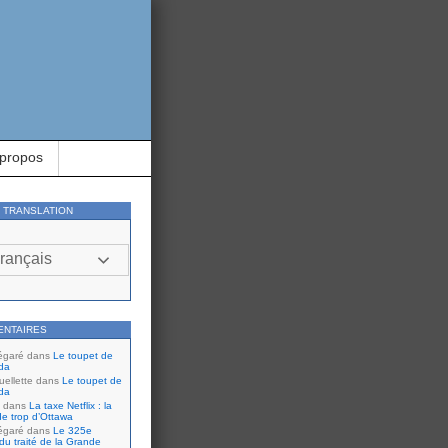
 propos
Y TRANSLATION
rançais
ENTAIRES
égaré
dans
Le toupet de
da
ellette
dans
Le toupet de
da
dans
La taxe Netflix : la
de trop d’Ottawa
égaré
dans
Le 325e
du traité de la Grande