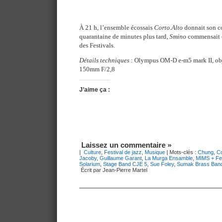
À 21 h, l’ensemble écossais
Corto.Alto
donnait son co
quarantaine de minutes plus tard,
Smino
commensait on
des Festivals.
Détails techniques
: Olympus OM-D e-m5 mark II, ob
150mm F/2,8
J’aime ça :
Laissez un commentaire »
|
Culture
,
Festival de jazz
,
Musique
| Mots-clés :
Chung
,
Co
Jacoby
,
Guillaume Garant
,
La Murga Ensamble
,
MIMS + Fer
Solarium
,
Stage Band CJE 5
,
Sue Foley
,
Sumak Brass Ban
Écrit par Jean-Pierre Martel