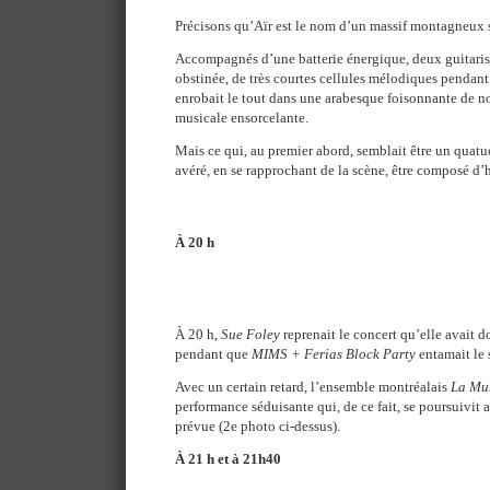
Précisons qu’Aïr est le nom d’un massif montagneux s
Accompagnés d’une batterie énergique, deux guitarist
obstinée, de très courtes cellules mélodiques pendant
enrobait le tout dans une arabesque foisonnante de no
musicale ensorcelante.
Mais ce qui, au premier abord, semblait être un quatu
avéré, en se rapprochant de la scène, être composé d
À 20 h
À 20 h,
Sue Foley
reprenait le concert qu’elle avait 
pendant que
MIMS + Ferias Block Party
entamait le 
Avec un certain retard, l’ensemble montréalais
La Mu
performance séduisante qui, de ce fait, se poursuivit 
prévue (2e photo ci-dessus).
À 21 h et à 21h40