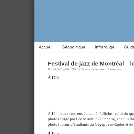
Accueil
Géopolitique
Infrarouge
Guid
Festival de jazz de Montréal – le
Publié le 5 juillet 2026 | Temps de lecture : 2 minutes
À 17 h
À 17 h, deux concerts étaient à l’affiche : celui du 
photo) dirigé par Léo Minville (2e photo), et celui d
photo), formé d’étudiants du Cégep Jean-Eudes et de 
À 18 h