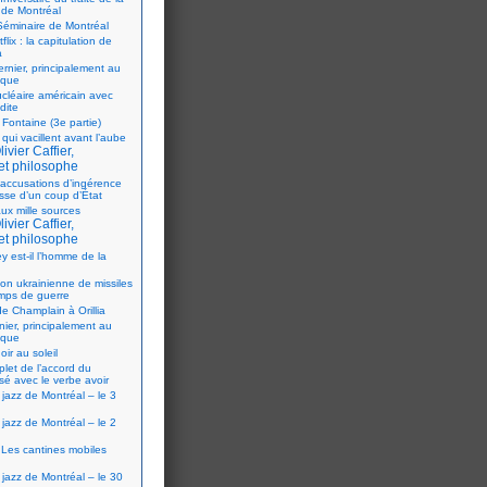
 de Montréal
éminaire de Montréal
flix : la capitulation de
a
ernier, principalement au
ique
ucléaire américain avec
dite
 Fontaine (3e partie)
 qui vacillent avant l’aube
ivier Caffier,
et philosophe
accusations d’ingérence
isse d’un coup d’État
ux mille sources
ivier Caffier,
et philosophe
y est-il l’homme de la
ion ukrainienne de missiles
mps de guerre
e Champlain à Orillia
nier, principalement au
ique
oir au soleil
let de l’accord du
sé avec le verbe avoir
 jazz de Montréal – le 3
 jazz de Montréal – le 2
Les cantines mobiles
 jazz de Montréal – le 30