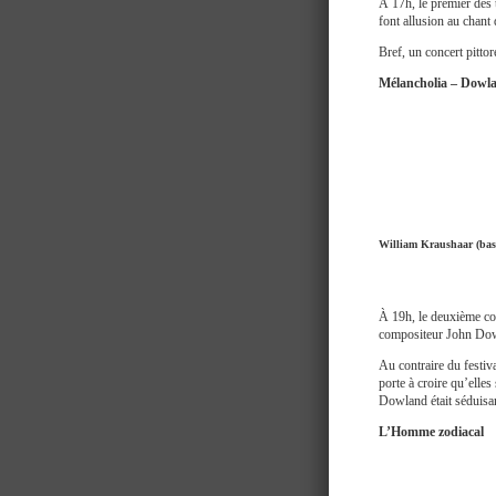
À 17h, le premier des 
font allusion au chant 
Bref, un concert pittor
Mélancholia – Dowl
William Kraushaar (basse
À 19h, le deuxième co
compositeur John Do
Au contraire du festiv
porte à croire qu’elle
Dowland était séduisa
L’Homme zodiacal