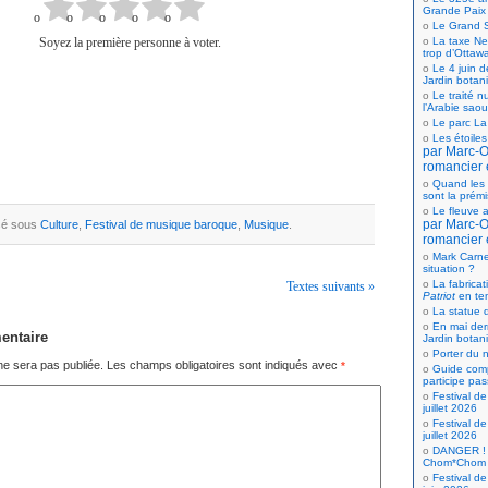
Grande Paix
Le Grand S
Soyez la première personne à voter.
La taxe Net
trop d’Ottaw
Le 4 juin d
Jardin botan
Le traité n
l’Arabie saou
Le parc La
Les étoiles
par Marc-Ol
romancier 
Quand les 
sont la prém
Le fleuve a
par Marc-Ol
ssé sous
Culture
,
Festival de musique baroque
,
Musique
.
romancier 
Mark Carne
situation ?
La fabricat
Textes suivants »
Patriot
en te
La statue d
En mai der
entaire
Jardin botan
Porter du n
ne sera pas publiée.
Les champs obligatoires sont indiqués avec
*
Guide comp
participe pas
Festival de
juillet 2026
Festival de
juillet 2026
DANGER ! 
Chom*Chom
Festival de