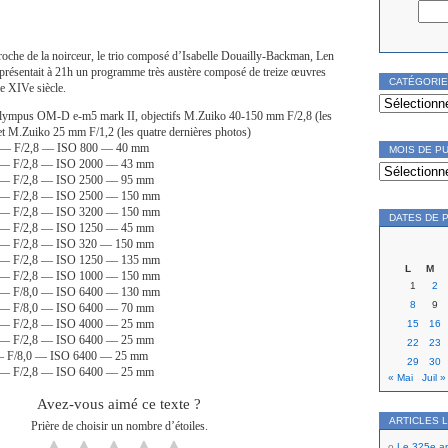
che de la noirceur, le trio composé d’Isabelle Douailly-Backman, Len
 présentait à 21h un programme très austère composé de treize œuvres
CATÉGORI
le XIVe siècle.
Catégories
lympus OM-D e-m5 mark II, objectifs M.Zuiko 40-150 mm F/2,8 (les
et M.Zuiko 25 mm F/1,2 (les quatre dernières photos)
c. — F/2,8 — ISO 800 — 40 mm
MOIS DE P
. — F/2,8 — ISO 2000 — 43 mm
Mois
de
. — F/2,8 — ISO 2500 — 95 mm
publication
. — F/2,8 — ISO 2500 — 150 mm
. — F/2,8 — ISO 3200 — 150 mm
DATES DE 
. — F/2,8 — ISO 1250 — 45 mm
. — F/2,8 — ISO 320 — 150 mm
. — F/2,8 — ISO 1250 — 135 mm
L
M
. — F/2,8 — ISO 1000 — 150 mm
1
2
c. — F/8,0 — ISO 6400 — 130 mm
8
9
c. — F/8,0 — ISO 6400 — 70 mm
c. — F/2,8 — ISO 4000 — 25 mm
15
16
c. — F/2,8 — ISO 6400 — 25 mm
22
23
. — F/8,0 — ISO 6400 — 25 mm
29
30
c. — F/2,8 — ISO 6400 — 25 mm
« Mai
Juil »
Avez-vous aimé ce texte ?
ARTICLES 
Prière de choisir un nombre d’étoiles.
Le 325e ann