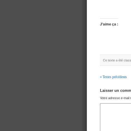
J’aime ça :
Ce texte a été cla
« Textes précédents
Navigation
Laisser un comm
Votre adresse e-mail 