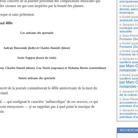
trois concerts de la journée présentait des compositions musicales qui
principaleme
des oiseaux ou qui sont inspirées par la beauté des plantes.
Jacques L
dernier, prin
botanique
esque et sans prétention.
André joyal
américain av
and 400e
Jacques L
nucléaire amé
saoudite
Les artisans du spectacle
Jean-Pierr
Fontaine (3e 
André joyal
Fontaine (3e 
Jadran Duncumb (luth) et Charles Daniels (ténor)
André joyal
l’homme de la
Susie Napper (basse de viole)
Jacques L
vacillent ava
par Marc-Ol
), Charles Daniel (ténor), Lea Torrie (soprano) et Nicholas Burns (contreténor)
romancier 
André joyal
Autres artisans du spectacle
vacillent ava
par Marc-Ol
romancier 
ncert de la journée commémorait le 400e anniversaire de la mort du
Jacques Ou
wland.
de la culture
Jean-Pierr
al — qui soulignait le caractère ‘mélancolique’ de ses œuvres, ce qui
accusations 
prémisse d’u
s sont ennuyeuses — je ne rappelais pas à quel point la musique de
Jacques L
nte.
accusations 
prémisse d’u
RECHERCH