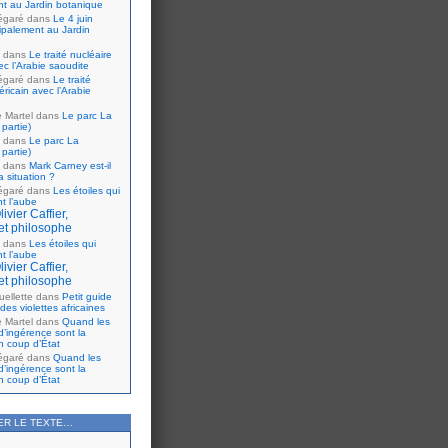
nt au Jardin botanique
égaré
dans
Le 4 juin
cipalement au Jardin
dans
Le traité nucléaire
ec l’Arabie saoudite
égaré
dans
Le traité
ricain avec l’Arabie
e Martel
dans
Le parc La
partie)
dans
Le parc La
partie)
dans
Mark Carney est-il
 situation ?
égaré
dans
Les étoiles qui
nt l’aube
ivier Caffier,
et philosophe
dans
Les étoiles qui
nt l’aube
ivier Caffier,
et philosophe
ellette
dans
Petit guide
 des violettes africaines
e Martel
dans
Quand les
d’ingérence sont la
n coup d’État
égaré
dans
Quand les
d’ingérence sont la
n coup d’État
ER LE TEXTE…