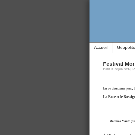
Accueil
Géopoliti
Festival Mon
Publié le 20 juin 2026 | 
En ce deuxième jour, l
La Rose et le Rossig
Matthias Maute (flut