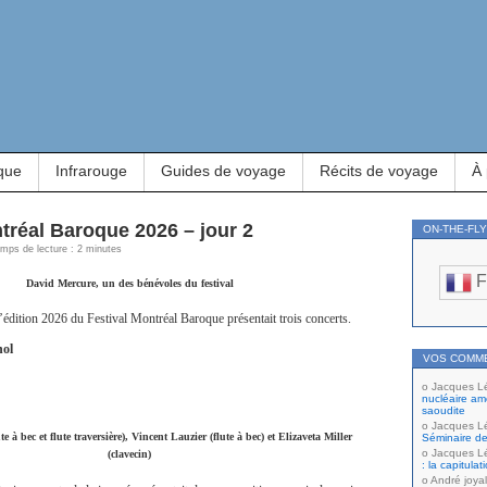
que
Infrarouge
Guides de voyage
Récits de voyage
À
tréal Baroque 2026 – jour 2
ON-THE-FL
Temps de lecture : 2 minutes
F
David Mercure, un des bénévoles du festival
’édition 2026 du Festival Montréal Baroque présentait trois concerts.
nol
VOS COMM
Jacques L
nucléaire amé
saoudite
Jacques L
e à bec et flute traversière), Vincent Lauzier (flute à bec) et Elizaveta Miller
Séminaire de
Jacques L
(clavecin)
: la capitula
André joyal