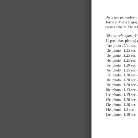
Dans une pénombre pro
Torrie et Maria Gajraj
parues entre le XIe et 
Détails techniques
: O
11 premières photos) 
1re photo : 1/25 se
2e photo : 1/25 sec
3e photo : 1/25 sec
4e photo : 1/25 sec
5e photo : 1/20 sec
6e photo : 1/25 sec
7e photo : 1/20 sec
8e photo : 1/20 sec
9e photo : 1/20 sec
10e photo : 1/13 se
11e photo : 1/15 se
12e photo : 1/20 se
13e photo : 1/10 se
14e photo : 1/8 sec
15e photo : 1/10 se