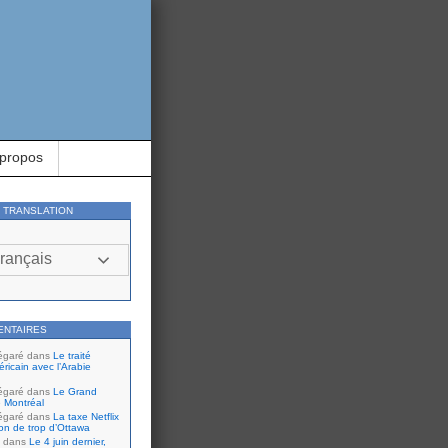
 propos
Y TRANSLATION
rançais
ENTAIRES
égaré
dans
Le traité
ricain avec l’Arabie
égaré
dans
Le Grand
 Montréal
égaré
dans
La taxe Netflix
tion de trop d’Ottawa
dans
Le 4 juin dernier,