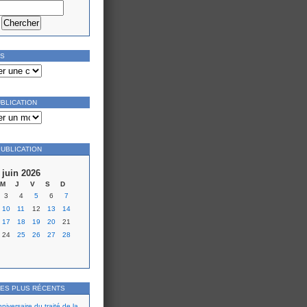
ES
UBLICATION
PUBLICATION
juin 2026
M
J
V
S
D
3
4
5
6
7
10
11
12
13
14
17
18
19
20
21
24
25
26
27
28
LES PLUS RÉCENTS
iversaire du traité de la