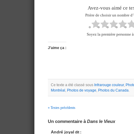
Avez-vous aimé ce tex
Prière de choisir un nombre d’
Soyez la première personne à 
J’aime ça :
Ce texte a été classé sous
Infrarouge couleur
,
Phot
Montréal
,
Photos de voyage
,
Photos du Canada
.
« Textes précédents
Navigation
Un commentaire à
Dans le Vieux
André joyal
dit :