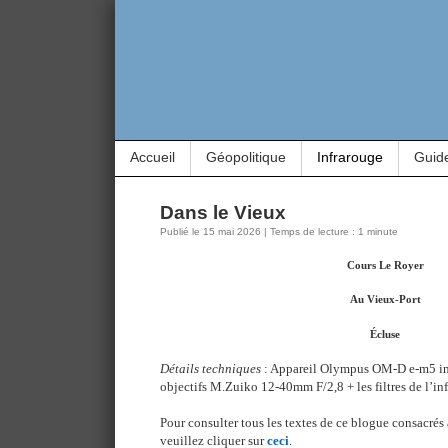
Accueil
Géopolitique
Infrarouge
Guid
Dans le Vieux
Publié le 15 mai 2026 | Temps de lecture : 1 minute
Cours Le Royer
Au Vieux-Port
Écluse
Détails techniques
: Appareil Olympus OM-D e-m5 inf
objectifs M.Zuiko 12-40mm F/2,8 + les filtres de l’i
Pour consulter tous les textes de ce blogue consacrés 
veuillez cliquer sur
ceci
.