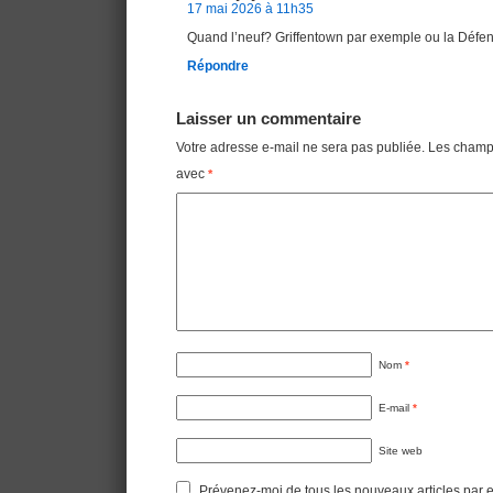
17 mai 2026 à 11h35
Quand l’neuf? Griffentown par exemple ou la Déf
Répondre
Laisser un commentaire
Votre adresse e-mail ne sera pas publiée.
Les champs
avec
*
Nom
*
E-mail
*
Site web
Prévenez-moi de tous les nouveaux articles par e