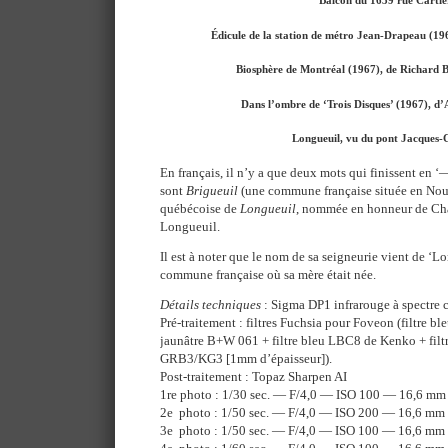
Édicule de la station de métro Jean-Drapeau (1
Biosphère de Montréal (1967), de Richard 
Dans l’ombre de ‘Trois Disques’ (1967), d
Longueuil, vu du pont Jacques-
En français, il n’y a que deux mots qui finissent en ‘
sont
Brigueuil
(une commune française située en Nouv
québécoise de
Longueuil
, nommée en honneur de Cha
Longueuil.
Il est à noter que le nom de sa seigneurie vient de ‘Lo
commune française où sa mère était née.
Détails techniques
: Sigma DP1 infrarouge à spectre 
Pré-traitement : filtres Fuchsia pour Foveon (filtre b
jaunâtre B+W 061 + filtre bleu LBC8 de Kenko + filtre
GRB3/KG3 [1mm d’épaisseur]).
Post-traitement : Topaz Sharpen AI
1re photo : 1/30 sec. — F/4,0 — ISO 100 — 16,6 mm
2e photo : 1/50 sec. — F/4,0 — ISO 200 — 16,6 mm
3e photo : 1/50 sec. — F/4,0 — ISO 100 — 16,6 mm