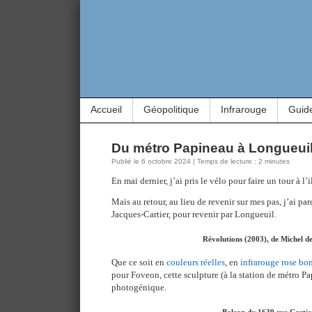
Accueil
Géopolitique
Infrarouge
Guid
Du métro Papineau à Longueui
Publié le 6 octobre 2024 | Temps de lecture : 2 minutes
En mai dernier, j’ai pris le vélo pour faire un tour à l’
Mais au retour, au lieu de revenir sur mes pas, j’ai pa
Jacques-Cartier, pour revenir par Longueuil.
Révolutions (2003), de Michel d
Que ce soit en
couleurs réelles
, en
infrarouge rose b
pour Foveon, cette sculpture (à la station de métro Pa
photogénique.
Balcon du 1639 rue Cartie