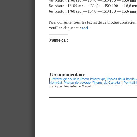
4e photo : 1/60 sec. — F/4,0 — ISO 100 — 16,6 mm
5e photo : 1/100 sec. — F/4,0 — ISO 100 — 16,6 m
6e photo : 1/60 sec. — F/4,0 — ISO 100 — 16,6 mm
Pour consulter tous les textes de ce blogue consacrés 
veuillez cliquer sur
ceci
.
J’aime ça :
Un commentaire
|
Infrarouge couleur
,
Photo infrarouge
,
Photos de la banlie
Montréal
,
Photos de voyage
,
Photos du Canada
|
Permalin
Écrit par Jean-Pierre Martel