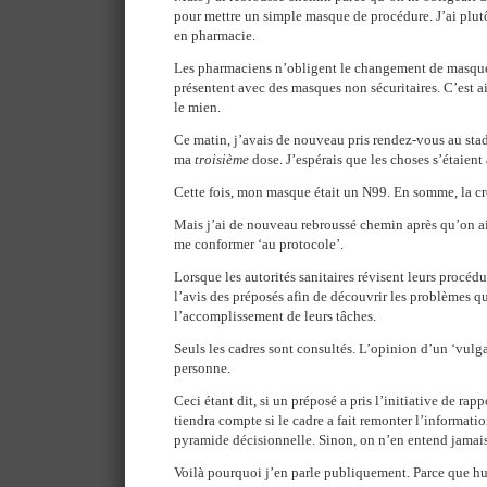
pour mettre un simple masque de procédure. J’ai plutô
en pharmacie.
Les pharmaciens n’obligent le changement de masque
présentent avec des masques non sécuritaires. C’est ain
le mien.
Ce matin, j’avais de nouveau pris rendez-vous au sta
ma
troisième
dose. J’espérais que les choses s’étaient
Cette fois, mon masque était un N99. En somme, la cr
Mais j’ai de nouveau rebroussé chemin après qu’on ait 
me conformer ‘au protocole’.
Lorsque les autorités sanitaires révisent leurs procé
l’avis des préposés afin de découvrir les problèmes qu
l’accomplissement de leurs tâches.
Seuls les cadres sont consultés. L’opinion d’un ‘vulga
personne.
Ceci étant dit, si un préposé a pris l’initiative de ra
tiendra compte si le cadre a fait remonter l’informat
pyramide décisionnelle. Sinon, on n’en entend jamais 
Voilà pourquoi j’en parle publiquement. Parce que huit