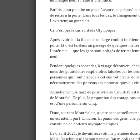
un masque neuf à l’aide d’une pince.
Parfois, pour prendre un peu d’avance, ce préposé rem
de rester à la porte. Dans tous les cas, le changement
l’extérieur, au grand air.
Ce n’est pas le cas au stade Olympique.
Après avoir fait la file dans un large couloir intérieur
porte. Et c’est là, dans un passage de quelques mètres
l’intérieur — que les gens sont obligés de retirer leu
neuf.
Pendant quelques secondes, à visage découvert, chaq
unes des gouttelettes respiratoires laissées par les cen
personnes qui l’ont précédé à cet endroit précis, don
nécessairement des porteurs asymptomatiques du viru
Actuellement, le taux de positivité au Covid-19 est 
de Montréal. De plus, la proportion des contagions c
est d’une personne sur cinq.
Donc, sur cent Montréalais, quatre sont actuellement a
un est atteint par l’Omicron. Et parmi ces gens, une 
constituée de porteurs asymptomatiques.
Le 6 avril 2021, je devais recevoir ma première dose
Mais j’ai rebroussé chemin parce qu’on m’obligeait 