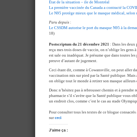
État de la situation – ile de Montréal
La première vaccinée du Canada a contracté la COV
Le N95 protège mieux que le masque médical, selon u
Paru depuis
:
Le CSSDM autorise le port du masque N95 à la dema
18)
Postscriptum du 21 décembre 2021
: Dans les deux 
reçu mes trois doses de vaccin, on n’oblige les gens 
est sale ou inadéquat. Je présume que dans toutes les
preuve d’autant de jugement.
Ceci étant dit, comme à Cowansville, on peut aller da
vaccination mis sur pied par la Santé publique. Mai
on oblige tout le monde à retirer son masque ailleurs 
Donc n’hésitez pas à rebrousser chemin et à prendre 
pharmacie s’il s’avère que la Santé publique vous ob
un endroit clos, comme c’est le cas au stade Olympiq
Pour consulter tous les textes de ce blogue consacrés
sur
ceci
J’aime ça :