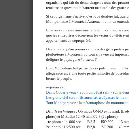
organisme qui fait du démarchage au nom des promo
remettre en question la hauteur maximale des gratte-ci
Si cet organisme s’active, c’est que derrière lui, quel
Montparnasse à Montréal. Autrement on n’en entendrai
Et si on veut construire une telle tour, ce n’est pas po
que les entreprises découvrent les vertus du télétravail
appartements en copropriété.
Des condos qu’on pourra vendre à des gens prêts à pa
pied-à-terre à Montréal. Surtout si la vue est imprenabl
défigure le paysage,
who cares ?
Bref, M. Coderre fait partie de ces politiciens populis
allégeance est à une toute petite minorité de possédan
berner le peuple.
Références
:
Denis Coderre veut « avoir un débat sain » sur la den
Les gratte-ciel seront-ils autorisés à dépasser le mont
Tour Montparnasse : la métamorphose du monument le
Détails techniques
: Olympus OM-D e-m5 mark II, obj
photo) et M.Zuiko 12-40 mm F/2,8 (2e photo)
1re photo : 1/1000 sec. — F/3,5 — ISO 200 — 13 m
2e photo : 1/2500 sec. — F/2,8 — ISO 200 — 40 m