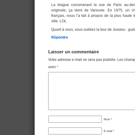
La blague conceranant la vue de Paris au-des
originale; ça vient de Varsovie. En 1975, un ch
français, nous l’a fait à propos de la plus haute t
ville. LOL
Quant à vous, vous oubliez la tour de Jussieu : guè
Répondre
Laisser un commentaire
Votre adresse e-mail ne sera pas publiée.
Les champs
avec
*
Nom
*
E-mail
*