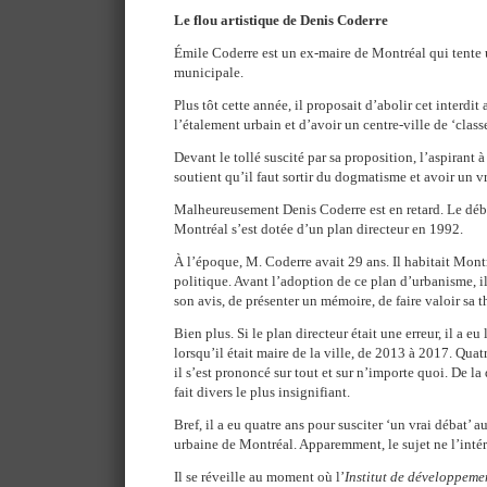
Le flou artistique de Denis Coderre
Émile Coderre est un ex-maire de Montréal qui tente 
municipale.
Plus tôt cette année, il proposait d’abolir cet interdit 
l’étalement urbain et d’avoir un centre-ville de ‘clas
Devant le tollé suscité par sa proposition, l’aspirant à 
soutient qu’il faut sortir du dogmatisme et avoir un vr
Malheureusement Denis Coderre est en retard. Le débat
Montréal s’est dotée d’un plan directeur en 1992.
À l’époque, M. Coderre avait 29 ans. Il habitait Montré
politique. Avant l’adoption de ce plan d’urbanisme, i
son avis, de présenter un mémoire, de faire valoir sa th
Bien plus. Si le plan directeur était une erreur, il a e
lorsqu’il était maire de la ville, de 2013 à 2017. Qua
il s’est prononcé sur tout et sur n’importe quoi. De la
fait divers le plus insignifiant.
Bref, il a eu quatre ans pour susciter ‘un vrai débat’ a
urbaine de Montréal. Apparemment, le sujet ne l’intér
Il se réveille au moment où l’
Institut de développem