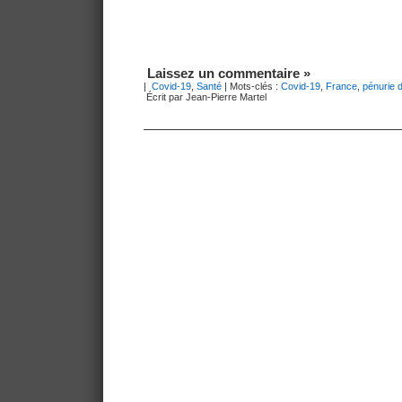
Laissez un commentaire »
|
Covid-19
,
Santé
| Mots-clés :
Covid-19
,
France
,
pénurie 
Écrit par Jean-Pierre Martel