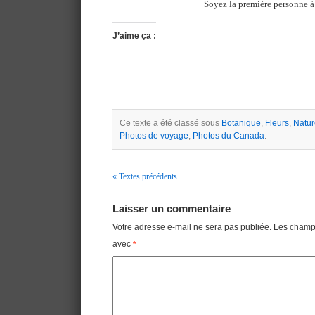
Soyez la première personne à 
J’aime ça :
Ce texte a été classé sous
Botanique
,
Fleurs
,
Natur
Photos de voyage
,
Photos du Canada
.
« Textes précédents
Navigation
Laisser un commentaire
Votre adresse e-mail ne sera pas publiée.
Les champs
avec
*