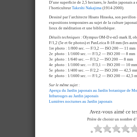
D’une superficie de 2,5 hectares, le Jardin japonais a
l’horticulteur
Takeshi Nakajima
(1914-2000).
Dessiné par l’architecte Hisato Hiraoka, son pavillon 
expositions temporaires au sujet de la culture japonai
lieux de méditation et une bibliothèque.
Détails techniques
: Olympus OM-D e-m5 mark II, ob
F/1,2 (5e et 6e photos) et PanLeica 8-18 mm (les autr
1re photo : 1/800 sec. — F/3,2 — ISO 200 — 11 mm
2e photo : 1/1600 sec. — F/3,2 — ISO 200 — 8 mm
3e photo : 1/640 sec. — F/3,2 — ISO 200 — 8 mm
4e photo : 1/1000 sec. — F/3,1 — ISO 200 — 10 m
5e photo : 1/400 sec. — F/2,2 — ISO 200 — 42,5 m
6e photo : 1/1600 sec. — F/1,2 — ISO 200 — 42,5 
Sur le même sujet
:
Aperçu du Jardin japonais au Jardin botanique de Mo
Infrarouges au Jardin japonais
Lumières nocturnes au Jardin japonais
Avez-vous aimé ce tex
Prière de choisir un nombre d’