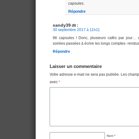
capsules.
Répondre
sandy39
dit :
30 septembre 2017 à 11h11
96 capsules ! Donc, plusieurs cafés par jour…
soirées passées à écrire les longs comptes- rend
Répondre
Laisser un commentaire
Votre adresse e-mail ne sera pas publiée.
Les champs
avec
*
Nom
*