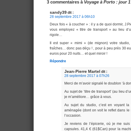
3 commentaires à
Voyage à Porto : jour 1
sandy39
dit :
28 septembre 2017 à 06h10
Deux fois « à coucher » : il y a de quoi dormir, J.P
vous employez « titre de transport » au lieu d
rigole…
Il est super « mimi » (de mignon) votre studio,
fraîches… donc pas déçu ! , pour à peu près 30 eur
euros pour 20 nuits… et quel miroir !
Répondre
Jean-Pierre Martel
dit :
28 septembre 2017 à 07h26
Merci de m’avoir signalé le doublon ‘à dorm
Au sujet de ‘titre de transport’ (au lieu d’
je m’améliore… grâce à vous.
Au sujet du studio, c’est en voyant la 
aménagée (dont on voit le reflet dans le m
l’occasion.
Je reviens de l’épicerie, où je me suis
capsules. 41,4 € (61$Can) pour la mac