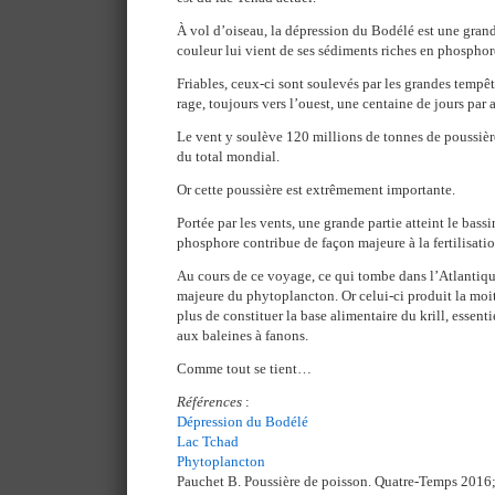
À vol d’oiseau, la dépression du Bodélé est une gran
couleur lui vient de ses sédiments riches en phosphor
Friables, ceux-ci sont soulevés par les grandes tempêt
rage, toujours vers l’ouest, une centaine de jours par 
Le vent y soulève 120 millions de tonnes de poussièr
du total mondial.
Or cette poussière est extrêmement importante.
Portée par les vents, une grande partie atteint le bas
phosphore contribue de façon majeure à la fertilisati
Au cours de ce voyage, ce qui tombe dans l’Atlantiqu
majeure du phytoplancton. Or celui-ci produit la moit
plus de constituer la base alimentaire du krill, essen
aux baleines à fanons.
Comme tout se tient…
Références
:
Dépression du Bodélé
Lac Tchad
Phytoplancton
Pauchet B. Poussière de poisson. Quatre-Temps 2016; 