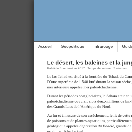
Accueil
Géopolitique
Infrarouge
Guid
Le désert, les baleines et la jun
Publié le 8 septembre 2017 | Temps de lecture : 2 minutes
Le lac Tchad est situé à la frontière du Tchad, du Cam
D’une superficie de 1 540 km² durant la saison sèche, i
mer intérieure appelée mer paléotchadienne.
Durant les périodes postglaciaires, le Sahara était co
paléotchadienne couvrait alors deux-millions de km², s
des Grands Lacs de l’Amérique du Nord.
Au fur et à mesure de son assèchement, le lit de cett
de poissons et de plantes aquatiques, particulièreme
géologique appelée
dépression du Bodélé
, grande de
est du lac Tchad actuel.