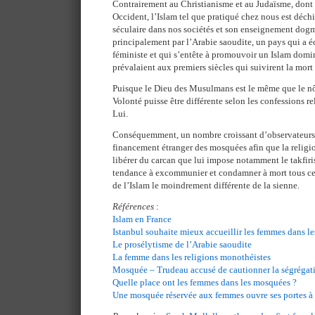
Contrairement au Christianisme et au Judaïsme, dont l
Occident, l’Islam tel que pratiqué chez nous est déch
séculaire dans nos sociétés et son enseignement dog
principalement par l’Arabie saoudite, un pays qui a é
féministe et qui s’entête à promouvoir un Islam domin
prévalaient aux premiers siècles qui suivirent la mo
Puisque le Dieu des Musulmans est le même que le n
Volonté puisse être différente selon les confessions r
Lui.
Conséquemment, un nombre croissant d’observateurs r
financement étranger des mosquées afin que la relig
libérer du carcan que lui impose notamment le takfiri
tendance à excommunier et condamner à mort tous ceu
de l’Islam le moindrement différente de la sienne.
Références
:
Islam en France
Istanbul souhaite mieux accueillir les femmes dans l
Le prosélytisme de l’Arabie saoudite
La femme dans les religions monothéistes
Mosquée – Trudeau accusé de cautionner la ségrégat
Quelle place ont les femmes dans les mosquées ?
Une mosquée réservée aux femmes ouvre ses portes à