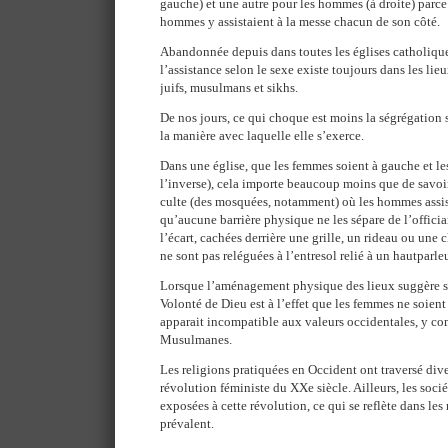
gauche) et une autre pour les hommes (à droite) parce
hommes y assistaient à la messe chacun de son côté.
Abandonnée depuis dans toutes les églises catholique
l’assistance selon le sexe existe toujours dans les lie
juifs, musulmans et sikhs.
De nos jours, ce qui choque est moins la ségrégation 
la manière avec laquelle elle s’exerce.
Dans une église, que les femmes soient à gauche et l
l’inverse), cela importe beaucoup moins que de savoir
culte (des mosquées, notamment) où les hommes assist
qu’aucune barrière physique ne les sépare de l’officia
l’écart, cachées derrière une grille, un rideau ou une
ne sont pas reléguées à l’entresol relié à un hautparleu
Lorsque l’aménagement physique des lieux suggère 
Volonté de Dieu est à l’effet que les femmes ne soient
apparait incompatible aux valeurs occidentales, y c
Musulmanes.
Les religions pratiquées en Occident ont traversé dive
révolution féministe du XXe siècle. Ailleurs, les soc
exposées à cette révolution, ce qui se reflète dans les
prévalent.