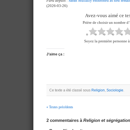
Paru depuis
:
Sarah Mullally enthroned as first fema
(2026-03-26)
Avez-vous aimé ce tex
Prière de choisir un nombre d’
Soyez la première personne à 
J’aime ça :
Ce texte a été classé sous
Religion
,
Sociologie
.
« Textes précédents
Navigation
2 commentaires à
Religion et ségrégation