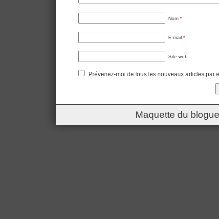
Nom
*
E-mail
*
Site web
Prévenez-moi de tous les nouveaux articles par e
Maquette du blogue 