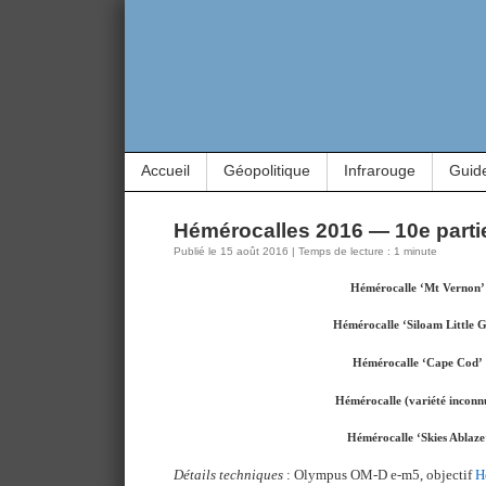
Accueil
Géopolitique
Infrarouge
Guid
Hémérocalles 2016 — 10e parti
Publié le 15 août 2016 | Temps de lecture : 1 minute
Hémérocalle ‘Mt Vernon’
Hémérocalle ‘Siloam Little G
Hémérocalle ‘Cape Cod’
Hémérocalle (variété inconn
Hémérocalle ‘Skies Ablaze
Détails techniques
: Olympus OM-D e-m5, objectif
H