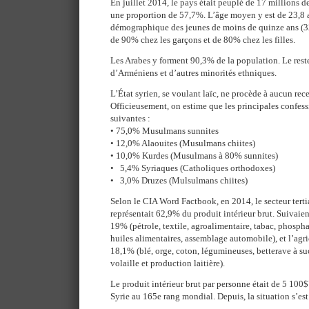
En juillet 2014, le pays était peuplé de 17 millions 
une proportion de 57,7%. L’âge moyen y est de 23,8 a
démographique des jeunes de moins de quinze ans (32
de 90% chez les garçons et de 80% chez les filles.
Les Arabes y forment 90,3% de la population. Le rest
d’Arméniens et d’autres minorités ethniques.
L’État syrien, se voulant laïc, ne procède à aucun re
Officieusement, on estime que les principales confessi
suivantes :
• 75,0% Musulmans sunnites
• 12,0% Alaouites (Musulmans chiites)
• 10,0% Kurdes (Musulmans à 80% sunnites)
• 5,4% Syriaques (Catholiques orthodoxes)
• 3,0% Druzes (Mulsulmans chiites)
Selon le CIA Word Factbook, en 2014, le secteur tertiai
représentait 62,9% du produit intérieur brut. Suivaien
19% (pétrole, textile, agroalimentaire, tabac, phospha
huiles alimentaires, assemblage automobile), et l’agr
18,1% (blé, orge, coton, légumineuses, betterave à s
volaille et production laitière).
Le produit intérieur brut par personne était de 5 100$
Syrie au 165e rang mondial. Depuis, la situation s’e