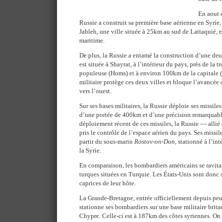
En aout e
Russie a construit sa première base aérienne en Syrie,
Jableh, une ville située à 25km au sud de Lattaquié, e
maritime.
De plus, la Russie a entamé la construction d’une de
est située à Shayrat, à l’intérieur du pays, près de la t
populeuse (Homs) et à environ 100km de la capitale 
militaire protège ces deux villes et bloque l’avancée 
vers l’ouest.
Sur ses bases militaires, la Russie déploie ses missiles
d’une portée de 400km et d’une précision remarquable.
déploiement récent de ces missiles, la Russie — alli
pris le contrôle de l’espace aérien du pays. Ses missi
partir du sous-marin
Rostov-on-Don
, stationné à l’int
la Syrie.
En comparaison, les bombardiers américains se ravitail
turques situées en Turquie. Les États-Unis sont donc
caprices de leur hôte.
La Grande-Bretagne, entrée officiellement depuis peu
stationne ses bombardiers sur une base militaire britan
Chypre. Celle-ci est à 187km des côtes syriennes. On