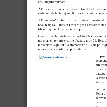
côté du plus puissant.
À l’ouest, se trouvent le Liban et Israël. Celui-ci a a
sud-ouest de la Syrie) en 1981 après l’avoir occupé 
À l’époque où la Syrie était une puissance régionale, ce
beau temps au Liban, n’hésitant pas à assassiner ou à f
libanais qui ne lui convenaient pas.
C’est par le biais de la Syrie que l’Iran fait parvenir
mouvement terroriste chiite libanais appelé le Hez
mouvements qui font la promotion de l’Islam politique
un organisme caritatif et paramilitaire.
Un peu m
occident
directem
sur cette
Lattaqui
la seule 
Méditerr
De plus, 
60km plu
permanen
russe. C’
base de r