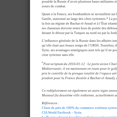
possède la Russie d’avoir plusieurs bases militaires 
zones de combat.
Quant à la France, ses bombardiers se ravitaillent sur
Gaulle, stationné au large des côtes syriennes.* La pos
la fois au régime de Bachar el-Assad et à l’État isla
ses chasseurs doivent rester hors de portée des défens
faisant le détour par la Turquie au nord ou par la Jord
L’influence générale de la Russie dans les affaires int
qu’elle était aux beaux temps de l’URSS. Toutefois, da
Syrie, ses avantages stratégiques sont tels qu’il ne pe
crise syrienne sans elle.
*
Post-scriptum du 2016-01-12 : Le porte-avion Charl
Méditerranée; il est maintenant en route pour le gol
pris le contrôle de la presque totalité de l’espace aér
prudent pour la France (hostile à Bachar-el Assad), d
Ce redéploiement est également un autre signe anno
Mossoul (la deuxième ville irakienne, actuellement a
Références
:
Chute de près de 100% du commerce extérieur syrien
CIA World Factbook – Syria