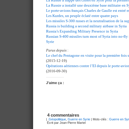
La Russie a frappé des cibles en Syrie pour la premiè
La Russie a installé une deuxième base militaire en S
Le porte-avions français Charles de Gaulle est entré e
Les Kurdes, un peuple éclaté entre quatre pays
Les missiles S-300 russes et la neutralisation de la s
Russia is building a second military airbase in Syria
Russia’s Expanding Military Presence in Syria
Russian S-400 missiles turn most of Syria into no-fly 
Syrie
Parus depuis
:
Le chef du Pentagone en visite pour la première fois 
(2015-12-19)
Opérations aériennes contre l’EI depuis le porte-avio
(2016-09-30)
J’aime ça :
4 commentaires
|
Géopolitique
,
Guerre en Syrie
| Mots-clés :
Guerre en Syr
Écrit par Jean-Pierre Martel