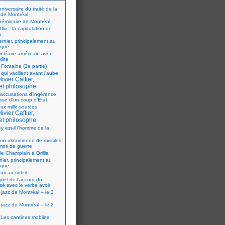
iversaire du traité de la
 de Montréal
éminaire de Montréal
flix : la capitulation de
a
ernier, principalement au
ique
ucléaire américain avec
dite
 Fontaine (3e partie)
 qui vacillent avant l’aube
ivier Caffier,
et philosophe
accusations d’ingérence
isse d’un coup d’État
ux mille sources
ivier Caffier,
et philosophe
y est-il l’homme de la
ion ukrainienne de missiles
mps de guerre
e Champlain à Orillia
nier, principalement au
ique
oir au soleil
let de l’accord du
sé avec le verbe avoir
 jazz de Montréal – le 3
 jazz de Montréal – le 2
Les cantines mobiles