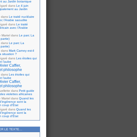
nt au Jardin botanique
égaré
dans
Le 4 juin
cipalement au Jardin
dans
Le traité nucléaire
ec l’Arabie saoudite
égaré
dans
Le traité
ricain avec l’Arabie
e Martel
dans
Le parc La
partie)
dans
Le parc La
partie)
dans
Mark Carney est-il
 situation ?
égaré
dans
Les étoiles qui
nt l’aube
ivier Caffier,
et philosophe
dans
Les étoiles qui
nt l’aube
ivier Caffier,
et philosophe
ellette
dans
Petit guide
 des violettes africaines
e Martel
dans
Quand les
d’ingérence sont la
n coup d’État
égaré
dans
Quand les
d’ingérence sont la
n coup d’État
ER LE TEXTE…