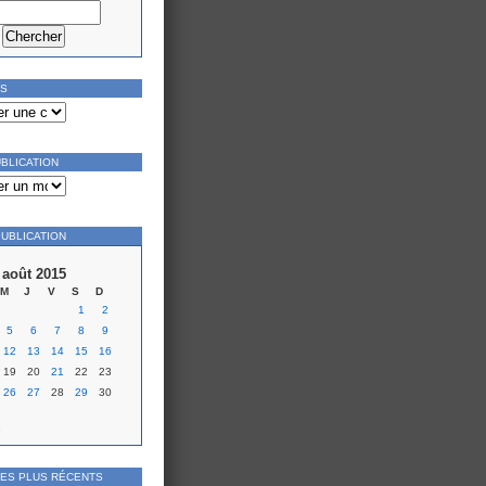
ES
UBLICATION
PUBLICATION
août 2015
M
J
V
S
D
1
2
5
6
7
8
9
12
13
14
15
16
19
20
21
22
23
26
27
28
29
30
»
LES PLUS RÉCENTS