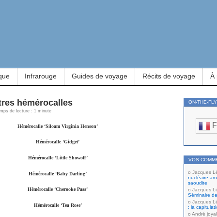
que
Infrarouge
Guides de voyage
Récits de voyage
À
tres hémérocalles
ON-THE-FL
emps de lecture : 1 minute
F
Hémérocalle ‘Siloam Virginia Henson’
Hémérocalle ‘Gidget’
Hémérocalle ‘Little Showoff’
VOS COMM
Jacques L
Hémérocalle ‘Baby Darling’
nucléaire amé
saoudite
Hémérocalle ‘Cherooke Pass’
Jacques L
Séminaire de
Jacques L
Hémérocalle ‘Tea Rose’
: la capitula
André joyal