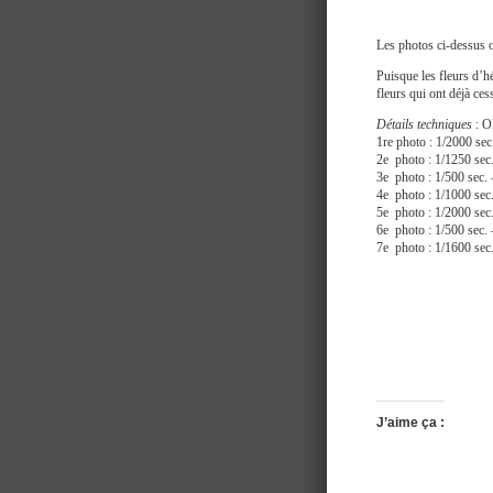
Les photos ci-dessus on
Puisque les fleurs d’h
fleurs qui ont déjà ce
Détails techniques
: O
1re photo : 1/2000 
2e photo : 1/1250 s
3e photo : 1/500 se
4e photo : 1/1000 s
5e photo : 1/2000 s
6e photo : 1/500 se
7e photo : 1/1600 s
J’aime ça :