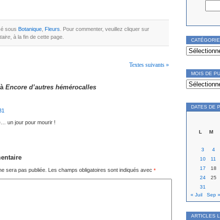
ssé sous
Botanique
,
Fleurs
. Pour commenter, veuillez cliquer sur
aire
, à la fin de cette page.
CATÉGORI
Catégories
Textes suivants »
MOIS DE P
Mois
de
 à
Encore d’autres hémérocalles
publication
DATES DE 
31
e… un jour pour mourir !
L
M
3
4
entaire
10
11
17
18
ne sera pas publiée.
Les champs obligatoires sont indiqués avec
*
24
25
31
« Juil
Sep 
ARTICLES 