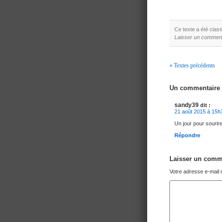
Ce texte a été cla
Laisser un comment
« Textes précédents
Navigation
Un commentaire
sandy39
dit :
21 août 2015 à 15h
Un jour pour sourir
Répondre
Laisser un comm
Votre adresse e-mail 