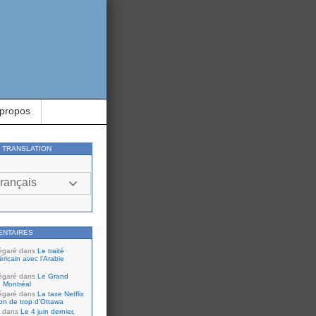
 propos
Y TRANSLATION
rançais
ENTAIRES
égaré
dans
Le traité
ricain avec l’Arabie
égaré
dans
Le Grand
 Montréal
égaré
dans
La taxe Netflix
tion de trop d’Ottawa
dans
Le 4 juin dernier,