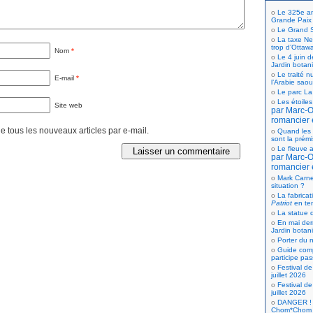
Le 325e ann
Grande Paix
Le Grand S
La taxe Net
trop d’Ottaw
Nom
*
Le 4 juin d
Jardin botan
Le traité n
E-mail
*
l’Arabie saou
Le parc La
Les étoiles
Site web
par Marc-Ol
romancier 
 tous les nouveaux articles par e-mail.
Quand les 
sont la prém
Le fleuve a
par Marc-Ol
romancier 
Mark Carne
situation ?
La fabricat
Patriot
en te
La statue d
En mai der
Jardin botan
Porter du n
Guide comp
participe pas
Festival de
juillet 2026
Festival de
juillet 2026
DANGER ! 
Chom*Chom