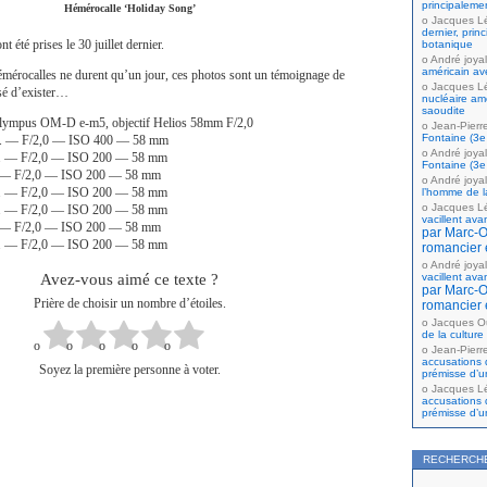
principaleme
Hémérocalle ‘Holiday Song’
Jacques L
dernier, prin
t été prises le 30 juillet dernier.
botanique
André joyal
américain av
émérocalles ne durent qu’un jour, ces photos sont un témoignage de
Jacques L
ssé d’exister…
nucléaire amé
saoudite
lympus OM-D e-m5, objectif Helios 58mm F/2,0
Jean-Pierr
Fontaine (3e 
sec. — F/2,0 — ISO 400 — 58 mm
André joyal
ec. — F/2,0 — ISO 200 — 58 mm
Fontaine (3e 
c. — F/2,0 — ISO 200 — 58 mm
André joyal
ec. — F/2,0 — ISO 200 — 58 mm
l’homme de la
Jacques L
ec. — F/2,0 — ISO 200 — 58 mm
vacillent ava
c. — F/2,0 — ISO 200 — 58 mm
par Marc-Ol
ec. — F/2,0 — ISO 200 — 58 mm
romancier 
André joyal
Avez-vous aimé ce texte ?
vacillent ava
par Marc-Ol
Prière de choisir un nombre d’étoiles.
romancier 
Jacques Ou
de la culture
Jean-Pierr
accusations 
Soyez la première personne à voter.
prémisse d’u
Jacques L
accusations 
prémisse d’u
RECHERCH