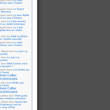
égaré
dans
Le traité
ricain avec l’Arabie
égaré
dans
Le Grand
 Montréal
égaré
dans
La taxe Netflix
tion de trop d’Ottawa
dans
Le 4 juin dernier,
nt au Jardin botanique
égaré
dans
Le 4 juin
cipalement au Jardin
dans
Le traité nucléaire
ec l’Arabie saoudite
égaré
dans
Le traité
ricain avec l’Arabie
e Martel
dans
Le parc La
partie)
dans
Le parc La
partie)
dans
Mark Carney est-il
 situation ?
égaré
dans
Les étoiles qui
nt l’aube
ivier Caffier,
et philosophe
dans
Les étoiles qui
nt l’aube
ivier Caffier,
et philosophe
ellette
dans
Petit guide
 des violettes africaines
e Martel
dans
Quand les
d’ingérence sont la
n coup d’État