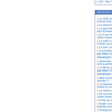
« Juil
Sep 
ARTICLES 
Le 325e ann
Grande Paix
Le Grand S
La taxe Net
trop d’Ottaw
Le 4 juin d
Jardin botan
Le traité n
l’Arabie saou
Le parc La
Les étoiles
par Marc-Ol
romancier 
Quand les 
sont la prém
Le fleuve a
par Marc-Ol
romancier 
Mark Carne
situation ?
La fabricat
Patriot
en te
La statue d
En mai der
Jardin botan
Porter du n
Guide comp
participe pas
Festival de