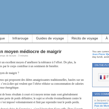
que
Infrarouge
Guides de voyage
Récits de voyage
À
 un moyen médiocre de maigrir
You are curren
Jean-Pierre Ma
Temps de lecture : 3 minutes
day lundi, aoû
 un excellent moyen d’améliorer la tolérance à l’effort. De plus, la
ON-THE-FL
es par le corps contribue à un sentiment de bienêtre.
yen de maigrir ?
F
eux qui proposent des diètes amaigrissantes traditionnelles, basées sur un
f, c’est-à-dire qui veulent que l’obèse réduise sa consommation de calories
ense énergétique.
nt de bons résultats à court et à moyen terme mais sont généralement
VOS COMM
 une perte de poids définitive; le sujet se révolte éventuellement contre le
Jacques L
’est imposé volontairement et finit par reprendre tout le poids perdu.
anniversaire 
Paix de Mont