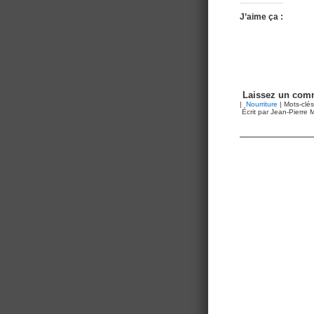
J’aime ça :
Laissez un comm
|
Nourriture
| Mots-clés
Écrit par Jean-Pierre M