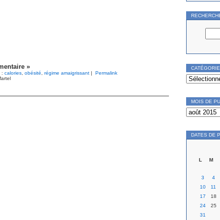
RECHERCH
entaire »
CATÉGORI
 :
calories
,
obésité
,
régime amaigrissant
|
Permalink
Catégories
artel
MOIS DE P
Mois
de
publication
DATES DE 
L
M
3
4
10
11
17
18
24
25
31