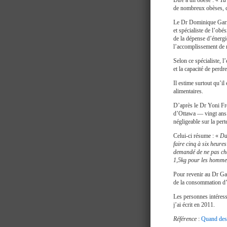
Dire à un obèse : «
Tu 
de nombreux obèses, ce
Le Dr Dominique Garre
et spécialiste de l’ob
de la dépense d’énergi
l’accomplissement de n
Selon ce spécialiste, l’
et la capacité de perdr
Il estime surtout qu’i
alimentaires.
D’après le Dr Yoni Fre
d’Ottawa — vingt ans d
négligeable sur la pert
Celui-ci résume : «
Da
faire cinq à six heure
demandé de ne pas chan
1,5kg pour les homme
Pour revenir au Dr Garr
de la consommation d’
Les personnes intéressé
j’ai écrit en 2011.
Référence
:
Quand des 