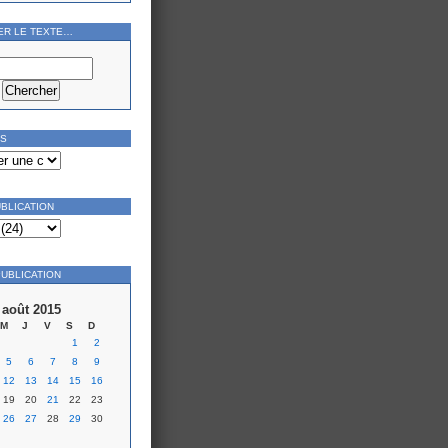
ER LE TEXTE…
ES
UBLICATION
PUBLICATION
août 2015
M
J
V
S
D
1
2
5
6
7
8
9
12
13
14
15
16
19
20
21
22
23
26
27
28
29
30