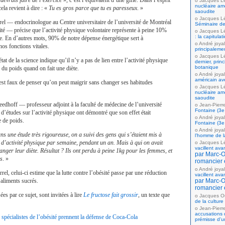
devrais faire de l’exercice
», c’est l’équivalent d’une gifle. Dans l’esprit
Jacques L
nucléaire amé
la revient à dire : «
Tu es gros parce que tu es paresseux
. »
saoudite
Jacques L
l — endocrinologue au Centre universitaire de l’université de Montréal
Séminaire de
ésité — précise que l’activité physique volontaire représente à peine 10%
Jacques L
: la capitula
e. En d’autres mots, 90% de notre dépense énergétique sert à
André joyal
os fonctions vitales.
principaleme
Jacques L
état de la science indique qu’il n’y a pas de lien entre l’activité physique
dernier, prin
botanique
e du poids quand on fait une diète.
André joyal
américain av
l est faux de penser qu’on peut maigrir sans changer ses habitudes
Jacques L
nucléaire amé
saoudite
edhoff — professeur adjoint à la faculté de médecine de l’université
Jean-Pierr
Fontaine (3e 
’études sur l’activité physique ont démontré que son effet était
André joyal
e de poids.
Fontaine (3e 
André joyal
ns une étude très rigoureuse, on a suivi des gens qui s’étaient mis à
l’homme de la
s d’activité physique par semaine, pendant un an. Mais à qui on avait
Jacques L
vacillent ava
ger leur diète. Résultat ? Ils ont perdu à peine 1kg pour les femmes, et
par Marc-Ol
s
. »
romancier 
André joyal
el, celui-ci estime que la lutte contre l’obésité passe par une réduction
vacillent ava
aliments sucrés.
par Marc-Ol
romancier 
es par ce sujet, sont invitées à lire
Le fructose fait grossir
, un texte que
Jacques Ou
de la culture
Jean-Pierr
accusations 
spécialistes de l’obésité prennent la défense de Coca-Cola
prémisse d’u