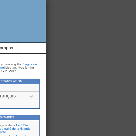
 propos
tly browsing the
Blogue de
rtel
blog archives for the
t 17th, 2015.
Y TRANSLATION
rançais
ENTAIRES
égaré
dans
Le 325e
du traité de la Grande
réal