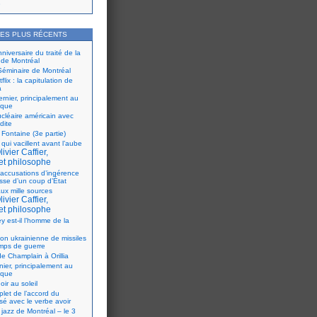
»
LES PLUS RÉCENTS
iversaire du traité de la
 de Montréal
éminaire de Montréal
flix : la capitulation de
a
ernier, principalement au
ique
ucléaire américain avec
dite
 Fontaine (3e partie)
 qui vacillent avant l’aube
ivier Caffier,
et philosophe
accusations d’ingérence
isse d’un coup d’État
ux mille sources
ivier Caffier,
et philosophe
y est-il l’homme de la
ion ukrainienne de missiles
mps de guerre
e Champlain à Orillia
nier, principalement au
ique
oir au soleil
let de l’accord du
sé avec le verbe avoir
 jazz de Montréal – le 3