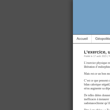
Accueil
Géopoliti
L’exercice,
Publié le 17 août 2015 | 
L’exercice physique est
libération d’endorphin
Mais est-ce un bon mo
C’est ce que pensent c
bilan calorique négati
et/ou augmente sa dép
De telles diètes donne
inefficaces à instaurer
sadomasochisme qu’il s