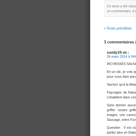
Ce texte a été cla
un commentaire
, à 
« Textes précédents
Navigation
3 commentaires
sandy39
dit :
26 mars 2014 à 04
RICHESSES SAU
En un clic, je vois 
pour vous faire par
Sachez qu’à la Maiso
Paysages de Natur
cohabitent dans ce
Sans donner aucune
griffer -toutes gr
images, une caress
Sauvage, entre For
Question : Il est 
parlez plus en Etat