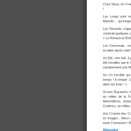
Chez Nous, en Fran
!
Les Loups sont ve
Massifs… qui longen
Les Renards s’appr
resterait quelques 
« Le Renard et l’Enfan
Les Chevreuils : on
en plein après-midi !
Un Eté, une nuit, i
été réveillés par le 
certainement une Mèr
Un Cri horrible qu
temps ! A choper (a
dans tes bras ! »
Si mon Royaume, mo
au milieu de la F
Mammifères, d’aut
Couleurs, au milieu
A la Croisée des C
en Images ; Merci à
toute Connexion ! 
Répondre