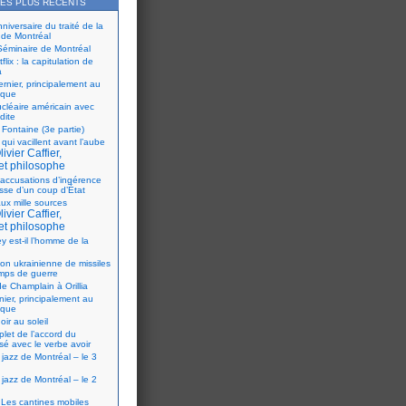
LES PLUS RÉCENTS
iversaire du traité de la
 de Montréal
éminaire de Montréal
flix : la capitulation de
a
ernier, principalement au
ique
ucléaire américain avec
dite
 Fontaine (3e partie)
 qui vacillent avant l’aube
ivier Caffier,
et philosophe
accusations d’ingérence
isse d’un coup d’État
ux mille sources
ivier Caffier,
et philosophe
y est-il l’homme de la
ion ukrainienne de missiles
mps de guerre
e Champlain à Orillia
nier, principalement au
ique
oir au soleil
let de l’accord du
sé avec le verbe avoir
 jazz de Montréal – le 3
 jazz de Montréal – le 2
Les cantines mobiles