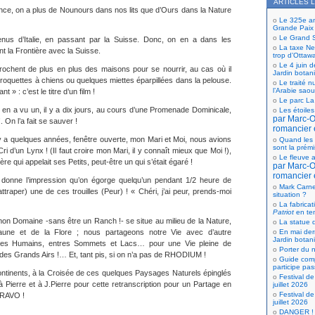
ARTICLES 
ce, on a plus de Nounours dans nos lits que d’Ours dans la Nature
Le 325e ann
Grande Paix
Le Grand S
nus d’Italie, en passant par la Suisse. Donc, on en a dans les
La taxe Net
t la Frontière avec la Suisse.
trop d’Ottaw
Le 4 juin d
ochent de plus en plus des maisons pour se nourrir, au cas où il
Jardin botan
croquettes à chiens ou quelques miettes éparpillées dans la pelouse.
Le traité n
l’Arabie saou
t » : c’est le titre d’un film !
Le parc La
 en a vu un, il y a dix jours, au cours d’une Promenade Dominicale,
Les étoiles
par Marc-Ol
. On l’a fait se sauver !
romancier 
l y a quelques années, fenêtre ouverte, mon Mari et Moi, nous avions
Quand les 
sont la prém
Cri d’un Lynx ! (Il faut croire mon Mari, il y connaît mieux que Moi !),
Le fleuve a
e qui appelait ses Petits, peut-être un qui s’était égaré !
par Marc-Ol
romancier 
i donne l’impression qu’on égorge quelqu’un pendant 1/2 heure de
Mark Carne
ttraper) une de ces trouilles (Peur) ! « Chéri, j’ai peur, prends-moi
situation ?
La fabricat
Patriot
en te
n Domaine -sans être un Ranch !- se situe au milieu de la Nature,
La statue d
En mai der
aune et de la Flore ; nous partageons notre Vie avec d’autre
Jardin botan
res Humains, entres Sommets et Lacs… pour une Vie pleine de
Porter du n
 des Grands Airs !… Et, tant pis, si on n’a pas de RHODIUM !
Guide comp
participe pas
ontinents, à la Croisée de ces quelques Paysages Naturels épinglés
Festival de
 Pierre et à J.Pierre pour cette retranscription pour un Partage en
juillet 2026
Festival de
BRAVO !
juillet 2026
DANGER ! 