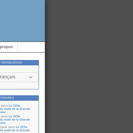
 propos
Y TRANSLATION
rançais
ENTAIRES
dans
Le 325e
du traité de la Grande
réal
dans
Le 325e
du traité de la Grande
réal
égaré
dans
Le 325e
du traité de la Grande