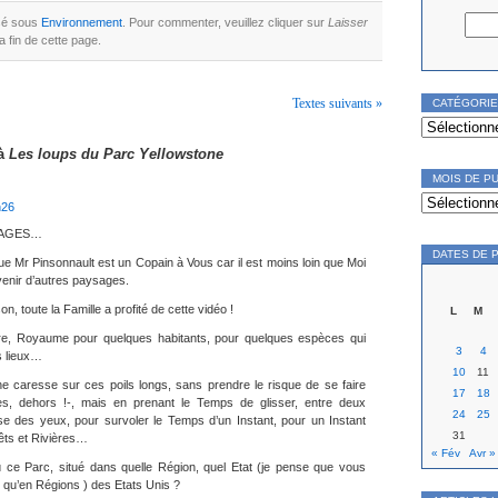
ssé sous
Environnement
. Pour commenter, veuillez cliquer sur
Laisser
la fin de cette page.
Textes suivants »
CATÉGORI
Catégories
 à
Les loups du Parc Yellowstone
MOIS DE P
Mois
de
h26
publication
VAGES…
DATES DE 
que Mr Pinsonnault est un Copain à Vous car il est moins loin que Moi
venir d’autres paysages.
n, toute la Famille a profité de cette vidéo !
L
M
e, Royaume pour quelques habitants, pour quelques espèces qui
3
4
s lieux…
10
11
 caresse sur ces poils longs, sans prendre le risque de se faire
17
18
iffes, dehors !-, mais en prenant le Temps de glisser, entre deux
24
25
e des yeux, pour survoler le Temps d’un Instant, pour un Instant
31
êts et Rivières…
« Fév
Avr »
où ce Parc, situé dans quelle Région, quel Etat (je pense que vous
s qu’en Régions ) des Etats Unis ?