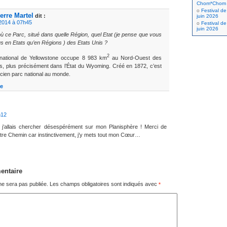
Chom*Chom
Festival de
erre Martel
dit :
juin 2026
2014 à 07h45
Festival de
juin 2026
 où ce Parc, situé dans quelle Région, quel Etat (je pense que vous
us en Etats qu’en Régions ) des Etats Unis ?
2
national de Yellowstone occupe 8 983 km
au Nord-Ouest des
s, plus précisément dans l’État du Wyoming. Créé en 1872, c’est
ncien parc national au monde.
e
h12
r j’allais chercher désespérément sur mon Planisphère ! Merci de
otre Chemin car instinctivement, j’y mets tout mon Cœur…
entaire
ne sera pas publiée.
Les champs obligatoires sont indiqués avec
*