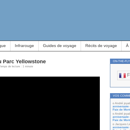
que
Infrarouge
Guides de voyage
Récits de voyage
À
u Parc Yellowstone
ON-THE-FL
Temps de lecture : 1 minute
F
VOS COMM
André joyal
anniversaire 
Paix de Mont
André joyal
anniversaire 
Paix de Mont
Jacques L
anniversaire 