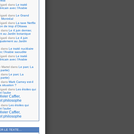
réal
égaré
dans
Le traité
ricain avec l’Arabie
égaré
dans
Le Grand
 Montréal
égaré
dans
La taxe Netflix
tion de trop d’Ottawa
dans
Le 4 juin dernier,
nt au Jardin botanique
égaré
dans
Le 4 juin
cipalement au Jardin
dans
Le traité nucléaire
ec l’Arabie saoudite
égaré
dans
Le traité
ricain avec l’Arabie
e Martel
dans
Le parc La
partie)
dans
Le parc La
partie)
dans
Mark Carney est-il
 situation ?
égaré
dans
Les étoiles qui
nt l’aube
ivier Caffier,
et philosophe
dans
Les étoiles qui
nt l’aube
ivier Caffier,
et philosophe
ER LE TEXTE…