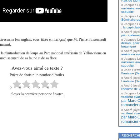
Paix de Mont
Jacques L
nucléaire amé
saoudite
Jacques L
Séminaire de
Jacques L
: la capitula
André joyal
principaleme
téressante (en anglais, sous-titrée en français) que M. Pierre Pinsonnault
Jacques L
dernier, prin
cemment.
botanique
André joyal
a réintroduction de loups au Parc national américain de Yellowstone en
américain av
ichissement de sa faune et de sa flore.
Jacques L
nucléaire amé
saoudite
Avez-vous aimé ce texte ?
Jean-Pierr
Fontaine (3e 
Prière de choisir un nombre d’étoiles.
André joyal
Fontaine (3e 
André joyal
l’homme de la
Jacques L
Soyez la première personne à voter.
vacillent ava
par Marc-Ol
romancier 
André joyal
vacillent ava
par Marc-Ol
romancier 
RECHERCH