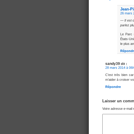
Jean-Pi
26 mars 
—
Il est
parlez pl
Le Parc 
États-Uni
le plus a
Répondr
sandy39
dit :
28 mars 2014 à 06
C’est très bien ca
m’aider à croiser v
Répondre
Laisser un comm
Votre adresse e-mail 