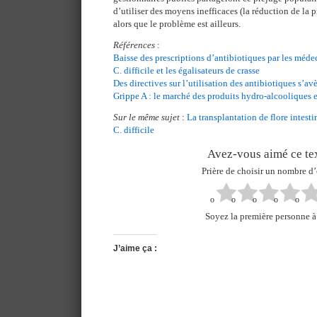
d’utiliser des moyens inefficaces (la réduction de la 
alors que le problème est ailleurs.
Références
:
Baisse des prescriptions d’antibiotiques par les méd
C. difficile et les égalisateurs de crasse
Des directives sur l’utilisation des antibiotiques s’a
Grippe A : le marché des produits hydro-alcooliques 
Sur le même sujet
:
La transplantation de flore intesti
C. difficile
Avez-vous aimé ce tex
Prière de choisir un nombre d’
Soyez la première personne à 
J’aime ça :