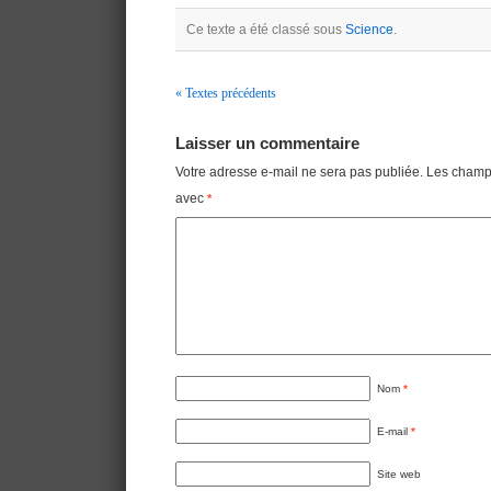
Ce texte a été classé sous
Science
.
« Textes précédents
Navigation
Laisser un commentaire
Votre adresse e-mail ne sera pas publiée.
Les champs
avec
*
Nom
*
E-mail
*
Site web