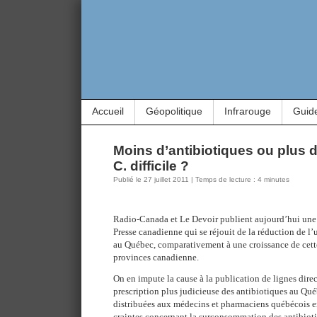
Accueil
Géopolitique
Infrarouge
Guid
Moins d’antibiotiques ou plus 
C. difficile ?
Publié le 27 juillet 2011 | Temps de lecture : 4 minutes
Radio-Canada et Le Devoir publient aujourd’hui une
Presse canadienne qui se réjouit de la réduction de l’
au Québec, comparativement à une croissance de cette 
provinces canadienne.
On en impute la cause à la publication de lignes direct
prescription plus judicieuse des antibiotiques au Qué
distribuées aux médecins et pharmaciens québécois e
craintes concernant la surconsommation des antibiotiq