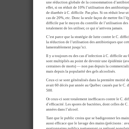
une réduction globale de la consommation d’antibiot
effet, si on réduit de 10% l’utilisation des antibiotiq
de diarrhée à C. difficile. Pas plus. Si on réduit leur u
cas de 20%, etc. Donc la seule façon de mettre fin l’é
difficile par le moyen du contrôle de l’utilisation des
totalement de les utiliser, ce qui n’arrivera jamais.
C’est parce que la stratégie de lutte contre le C. diffi
la réduction de l’utilisation des antibiotiques que cet
lamentablement jusqu’ici.
Il y a toujours eu des cas d’infection à C. difficile a
sont multipliés au point de devenir une épidémie (av
centaines de morts) — non pas depuis la commerciali
mais depuis la popularité des gels alcoolisés.
Ceux-ci se sont généralisés dans la première moitié d
avait 60 décès par année au Québec causés par le C. dif
500.
Or ceux-ci sont totalement inefficaces contre le C. dif
d’efficacité. Les spores de bactéries, dont celles de C.
années dans l’alcool.
Tant que le public croira que se badigeonner les main
aussi efficace que le lavage des mains (précisons : ave
gestionnaires publics partageront ce préjugé populair