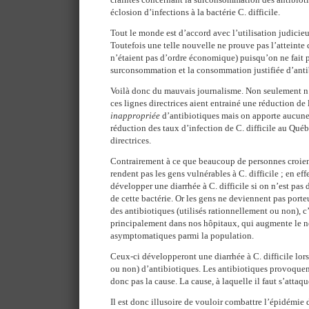
éclosion d’infections à la bactérie C. difficile.
Tout le monde est d’accord avec l’utilisation judici
Toutefois une telle nouvelle ne prouve pas l’atteinte d
n’étaient pas d’ordre économique) puisqu’on ne fait pa
surconsommation et la consommation justifiée d’anti
Voilà donc du mauvais journalisme. Non seulement n’a
ces lignes directrices aient entrainé une réduction d
inappropriée
d’antibiotiques mais on apporte aucun
réduction des taux d’infection de C. difficile au Québ
directrices.
Contrairement à ce que beaucoup de personnes croient
rendent pas les gens vulnérables à C. difficile ; en effe
développer une diarrhée à C. difficile si on n’est pa
de cette bactérie. Or les gens ne deviennent pas por
des antibiotiques (utilisés rationnellement ou non), 
principalement dans nos hôpitaux, qui augmente le n
asymptomatiques parmi la population.
Ceux-ci développeront une diarrhée à C. difficile lors 
ou non) d’antibiotiques. Les antibiotiques provoquen
donc pas la cause. La cause, à laquelle il faut s’attaq
Il est donc illusoire de vouloir combattre l’épidémie 