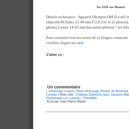
Au 2436 rue Bennett
Détails techniques
: Appareil Olympus OM-D e-m5 inf
objectifs M.Zuiko 12-40 mm F/2,8 (1re et 2e photos)
photo), Lumix 14-45 mm (les autres photos) + les filt
Pour consulter tous les textes de ce blogue consacrés 
veuillez cliquer sur
ceci
.
J’aime ça :
Un commentaire
|
Infrarouge couleur
,
Photo infrarouge
,
Photos de Montréal
Canada
| Mots-clés :
Château Dufresne
,
parc Jacques-Bla
Promenade Luc-Larivée
|
Permalink
Écrit par Jean-Pierre Martel