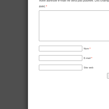
Votre adresse e-mail ne sera pas publiée.
Les champs
avec
*
Nom
*
E-mail
*
Site web