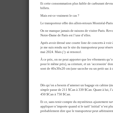
Et cette consommation plus faible de carburant devrait
billets.
Mais est-ce vraiment le cas ?
Le transporteur offre des allers-retours Montréal-Par
On ne manque jamais de raisons de visiter Paris. Revoi
Notre-Dame de Paris est l’une d’elles.
Après avoir dressé une courte liste de concerts à voir 
je me suis rendu sur le site du transporteur pour réser
mai 2024. Mais j’y ai renoncé.
À ce prix, on ne peut apporter que les vêtements qu’on
pour le même prix), sa ceinture, et un ‘accessoire’ d
sont de 40x30x20 cm (une sacoche ou un petit sac à d
Dès qu’on a besoin d’amener un bagage en cabine (max
simple
passe de 211 $Can à 339 $Can. Quant à lui, l’
450 $Can à 750 $Can.
Et ce, sans tenir compte du mystérieux
ajustement tar
appliquer n’importe quand si le tarif ‘initial’ n’est p
probablement dire que le transporteur peut arbitraire