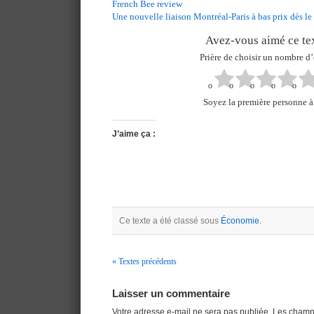
French Bee review
Une nouvelle liaison Montréal-Paris à bas prix dès le 
Avez-vous aimé ce tex
Prière de choisir un nombre d’
Soyez la première personne à 
J’aime ça :
Ce texte a été classé sous
Économie
.
« Textes précédents
Navigation
Laisser un commentaire
Votre adresse e-mail ne sera pas publiée.
Les champs