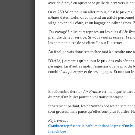
avez déjà payé en ajustant sa grille de prix vers le hau
Or ce 750 $Can pour un aller-retour, c’est le prix régu
mêmes dates. Celui-ci comprend un article personnel q
siège devant du vôtre, et un bagage en cabine (max. 2
J’ai voyagé à plusieurs reprises sur les ailes d’
Air Tra
plaindre de leur service. Si vous voulez essayer
Frenc
les commentaires de sa clientèle sur l’internet…
Au final, je vais donc rester chez moi à attendre une 
D’ici là, j’aimerais qu’un jour le prix des vols aérie
passager. En d’autres mots, j’aimerais que le prix du bi
combiné
du passager
et de ses bagages. Et non sur le 
En décembre dernier,
Air France
estimait que le carbu
du prix d’un billet pour un vol transatlantique.
Strictement parlant, les personnes obèses ne seraient 
sont grosses, mais parce qu’elles sont plus lourdes. N
Références
:
Combien représente le carburant dans le prix d’un bil
French bee