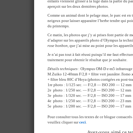
enfants viennent glisser à la luge dans la partie du 
aperçoit sur les deux dernières photos.
Comme un animal dont le pelage mue, le parc est en t
neigeux pour laisser apparaitre l’herbe tendre qui po
du printemps.
Ce matin, les photos que j’y ai prises font partie de m
d’adapter sur les appareils photo d’Olympus la techn
rose bonbon
, que j’ai mise au point pour les appareil
Je n’ai pas tout à fait réussi puisqu’il me faut effectu
traitement pour obtenir le résultat que je souhaite.
Détails techniques
: Olympus OM-D e-m5 infrarouge à
M.Zuiko 12-40mm F/2,8 + filtre vert jaunâtre Лomo 
+ filtre bleu 80C d’Hoya (photos corrigées en post-tr
1re photo : 1/125 sec. — F/2,8 — ISO 200 — 12 mm
2e photo : 1/250 sec. — F/2,8 — ISO 200 — 12 mm
3e photo : 1/320 sec. — F/2,8 — ISO 200 — 17 mm
4e photo : 1/250 sec. — F/2,8 — ISO 200 — 23 mm
5e photo : 1/200 sec. — F/2,8 — ISO 200 — 17 mm
Pour consulter tous les textes de ce blogue consacrés 
veuillez cliquer sur
ceci
.
Avez-vous aimé ce tex