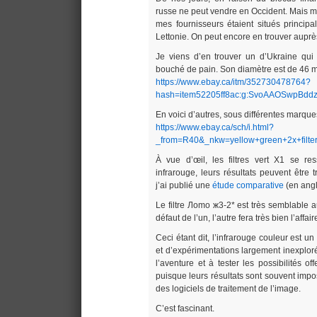
russe ne peut vendre en Occident. Mais 
mes fournisseurs étaient situés princip
Lettonie. On peut encore en trouver auprè
Je viens d’en trouver un d’Ukraine qui
bouché de pain. Son diamètre est de 46 
https://www.ebay.ca/itm/352730478764?
hash=item52205ff8ac:g:SvoAAOSwpBddz
En voici d’autres, sous différentes marque
https://www.ebay.ca/sch/i.html?
_from=R40&_nkw=yellow+green+2x+filt
À vue d’œil, les filtres vert X1 se re
infrarouge, leurs résultats peuvent être tr
j’ai publié une
étude comparative
(en angl
Le filtre Лomo ж3-2* est très semblable a
défaut de l’un, l’autre fera très bien l’affair
Ceci étant dit, l’infrarouge couleur est 
et d’expérimentations largement inexploré.
l’aventure et à tester les possibilités offe
puisque leurs résultats sont souvent impo
des logiciels de traitement de l’image.
C’est fascinant.