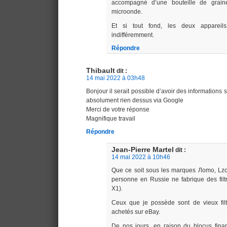
accompagné d’une bouteille de grain
microonde.
Et si tout fond, les deux appareils 
indifféremment.
Répondre
Thibault
dit :
14 mai 2022 à 03h48
Bonjour il serait possible d’avoir des informations su
absolument rien dessus via Google
Merci de votre réponse
Magnifique travail
Répondre
Jean-Pierre Martel
dit :
14 mai 2022 à 10h46
Que ce soit sous les marques Лomo, Lzo
personne en Russie ne fabrique des filtr
X1).
Ceux que je possède sont de vieux filt
achetés sur eBay.
De nos jours, en raison du blocus fina