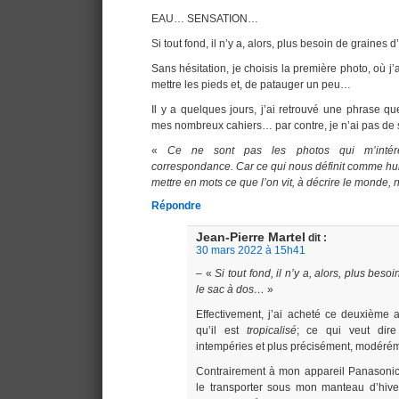
EAU… SENSATION…
Si tout fond, il n’y a, alors, plus besoin de graines
Sans hésitation, je choisis la première photo, où j’au
mettre les pieds et, de patauger un peu…
Il y a quelques jours, j’ai retrouvé une phrase qu
mes nombreux cahiers… par contre, je n’ai pas de s
«
Ce ne sont pas les photos qui m’intére
correspondance. Car ce qui nous définit comme hum
mettre en mots ce que l’on vit, à décrire le monde, 
Répondre
Jean-Pierre Martel
dit :
30 mars 2022 à 15h41
– «
Si tout fond, il n’y a, alors, plus bes
le sac à dos…
»
Effectivement, j’ai acheté ce deuxième 
qu’il est
tropicalisé
; ce qui veut dire 
intempéries et plus précisément, modéréme
Contrairement à mon appareil Panasonic
le transporter sous mon manteau d’hive