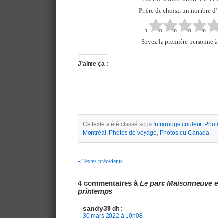
Prière de choisir un nombre d’
Soyez la première personne à 
J’aime ça :
Ce texte a été classé sous
Infrarouge couleur
,
Phot
Montréal
,
Photos de voyage
,
Photos du Canada
.
« Textes précédents
Navigation
4 commentaires à
Le parc Maisonneuve e
printemps
sandy39
dit :
30 mars 2022 à 10h08