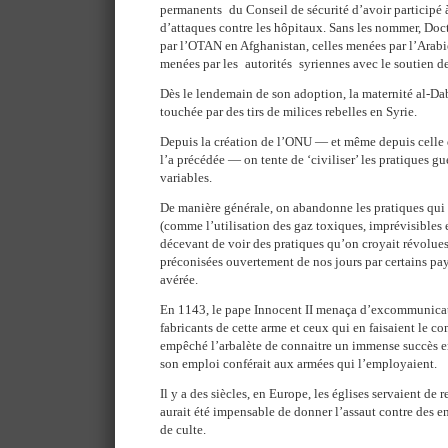
permanents du Conseil de sécurité d’avoir participé 
d’attaques contre les hôpitaux. Sans les nommer, Doct
par l’OTAN en Afghanistan, celles menées par l’Arabi
menées par les autorités syriennes avec le soutien de
Dès le lendemain de son adoption, la maternité al-Da
touchée par des tirs de milices rebelles en Syrie.
Depuis la création de l’ONU — et même depuis celle d
l’a précédée — on tente de ‘civiliser’ les pratiques gue
variables.
De manière générale, on abandonne les pratiques qui 
(comme l’utilisation des gaz toxiques, imprévisibles e
décevant de voir des pratiques qu’on croyait révolues
préconisées ouvertement de nos jours par certains pays
avérée.
En 1143, le pape Innocent II menaça d’excommunicatio
fabricants de cette arme et ceux qui en faisaient le c
empêché l’arbalète de connaitre un immense succès e
son emploi conférait aux armées qui l’employaient.
Il y a des siècles, en Europe, les églises servaient de 
aurait été impensable de donner l’assaut contre des e
de culte.