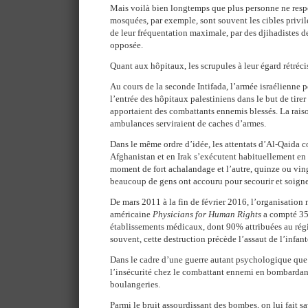
Mais voilà bien longtemps que plus personne ne respec
mosquées, par exemple, sont souvent les cibles privi
de leur fréquentation maximale, par des djihadistes
opposée.
Quant aux hôpitaux, les scrupules à leur égard rétréci
Au cours de la seconde Intifada, l’armée israélienne p
l’entrée des hôpitaux palestiniens dans le but de tire
apportaient des combattants ennemis blessés. La rais
ambulances serviraient de caches d’armes.
Dans le même ordre d’idée, les attentats d’Al-Qaida c
Afghanistan et en Irak s’exécutent habituellement en
moment de fort achalandage et l’autre, quinze ou vin
beaucoup de gens ont accouru pour secourir et soigner
De mars 2011 à la fin de février 2016, l’organisatio
américaine
Physicians for Human Rights
a compté 359
établissements médicaux, dont 90% attribuées au rég
souvent, cette destruction précède l’assaut de l’infant
Dans le cadre d’une guerre autant psychologique que m
l’insécurité chez le combattant ennemi en bombardant 
boulangeries.
Parmi le bruit assourdissant des bombes, on lui fait sa