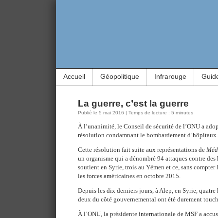
Accueil
Géopolitique
Infrarouge
Guid
La guerre, c’est la guerre
Publié le 5 mai 2016 | Temps de lecture : 5 minutes
À l’unanimité, le Conseil de sécurité de l’ONU a ado
résolution condamnant le bombardement d’hôpitaux.
Cette résolution fait suite aux représentations de
Méde
un organisme qui a dénombré 94 attaques contre des h
soutient en Syrie, trois au Yémen et ce, sans compter
les forces américaines en octobre 2015.
Depuis les dix derniers jours, à Alep, en Syrie, quatre
deux du côté gouvernemental ont été durement touch
À l’ONU, la présidente internationale de MSF a accu