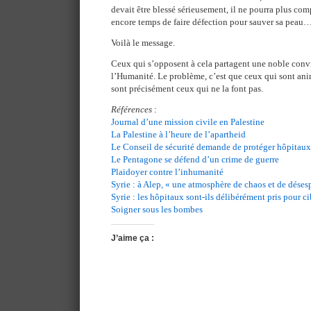
devait être blessé sérieusement, il ne pourra plus com
encore temps de faire défection pour sauver sa peau
Voilà le message.
Ceux qui s’opposent à cela partagent une noble convi
l’Humanité. Le problème, c’est que ceux qui sont anim
sont précisément ceux qui ne la font pas.
Références
:
Journal d’une mission civile en Palestine
La Palestine à l’heure de l’apartheid
Le Conseil de sécurité demande de protéger hôpitaux 
Le Pentagone se défend d’un crime de guerre
Plaidoyer contre l’inhumanité
Syrie : à Alep, « une atmosphère de chaos et de déses
Syrie : les hôpitaux sont-ils délibérément pris pour ci
Soigner sous les bombes
J’aime ça :