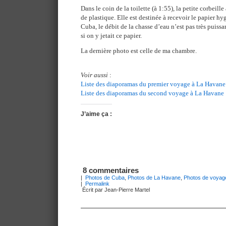
Dans le coin de la toilette (à 1:55), la petite corbeille
de plastique. Elle est destinée à recevoir le papier hyg
Cuba, le débit de la chasse d’eau n’est pas très puissan
si on y jetait ce papier.
La dernière photo est celle de ma chambre.
Voir aussi
:
Liste des diaporamas du premier voyage à La Havane
Liste des diaporamas du second voyage à La Havane
J’aime ça :
8 commentaires
|
Photos de Cuba
,
Photos de La Havane
,
Photos de voyag
|
Permalink
Écrit par Jean-Pierre Martel