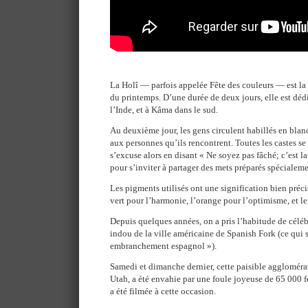
La Holî — parfois appelée Fête des couleurs — est la
du printemps. D’une durée de deux jours, elle est déd
l’Inde, et à Kâma dans le sud.
Au deuxième jour, les gens circulent habillés en blan
aux personnes qu’ils rencontrent. Toutes les castes s
s’excuse alors en disant « Ne soyez pas fâché; c’est la
pour s’inviter à partager des mets préparés spécialeme
Les pigments utilisés ont une signification bien précise
vert pour l’harmonie, l’orange pour l’optimisme, et le
Depuis quelques années, on a pris l’habitude de célébr
indou de la ville américaine de Spanish Fork (ce qui 
embranchement espagnol »).
Samedi et dimanche dernier, cette paisible aggloméra
Utah, a été envahie par une foule joyeuse de 65 000 fe
a été filmée à cette occasion.