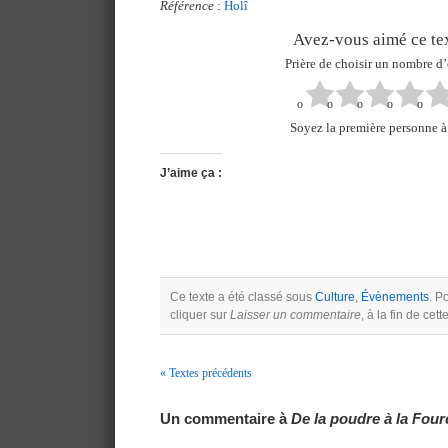
Référence
:
Holî
Avez-vous aimé ce tex
Prière de choisir un nombre d’
Soyez la première personne à 
J’aime ça :
Ce texte a été classé sous
Culture
,
Évènements
. P
cliquer sur
Laisser un commentaire
, à la fin de cet
« Textes précédents
Navigation
Un commentaire à
De la poudre à la Fou