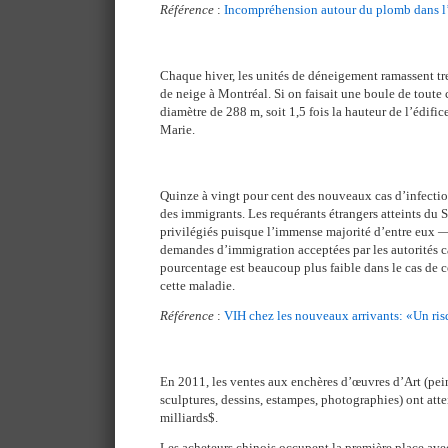
Référence
:
Incompréhension autour du plomb dans l
Chaque hiver, les unités de déneigement ramassent tr
de neige à Montréal. Si on faisait une boule de toute c
diamètre de 288 m, soit 1,5 fois la hauteur de l’édifice
Marie.
Quinze à vingt pour cent des nouveaux cas d’infecti
des immigrants. Les requérants étrangers atteints d
privilégiés puisque l’immense majorité d’entre eux
demandes d’immigration acceptées par les autorités c
pourcentage est beaucoup plus faible dans le cas de c
cette maladie.
Référence
:
VIH chez les nouveaux arrivants: «Un ris
En 2011, les ventes aux enchères d’œuvres d’Art (peint
sculptures, dessins, estampes, photographies) ont att
milliards$.
Les acheteurs chinois occupent la première place av