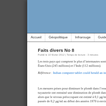
Accueil
Géopolitique
Infrarouge
Guid
Faits divers No 8
Publié le 10 février 2012 | Temps de lecture : 3 minutes
Les trois pays qui comptent le plus d’internautes sont
États-Unis (245 millions) et l’Inde (112 millions).
Référence
:
Indian computer tablet could herald an in
Les mesures prises pour diminuer le plomb dans l’essen
tuyauterie ont entrainé une diminution de plomb dans
alors que le niveau préoccupant est estimé à 0,1 µg/ml
passée de 0,2 µg/ml au début des années 1970 à envi