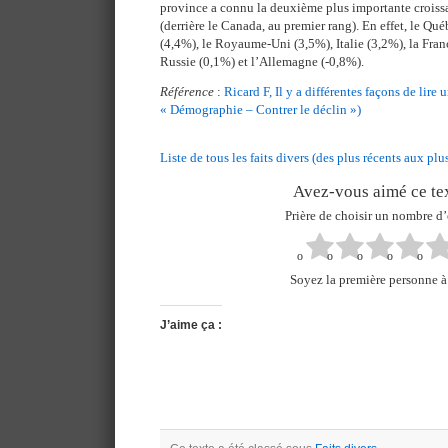
province a connu la deuxième plus importante crois
(derrière le Canada, au premier rang). En effet, le Qu
(4,4%), le Royaume-Uni (3,5%), Italie (3,2%), la Fran
Russie (0,1%) et l’Allemagne (-0,8%).
Référence
:
Ricard F, Il y a différentes façons de lire 
« Démographie – Contrer le déclin »)
Liste de tous les faits divers (des plus récents aux plu
Avez-vous aimé ce tex
Prière de choisir un nombre d’
Soyez la première personne à 
J’aime ça :