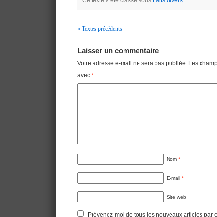
Ce texte a été classé sous
Faits divers
.
« Textes précédents
Navigation
Laisser un commentaire
Votre adresse e-mail ne sera pas publiée.
Les champs
avec
*
Nom
*
E-mail
*
Site web
Prévenez-moi de tous les nouveaux articles par e