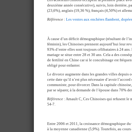
deuxième année consécutive), suivis, loin derrière, pa
(23,6%), anglais (19,36 %), français (4,50%) et allem
Référence
:
Les ventes aux enchères flambent, dopées
À cause d’un déficit démographique (résultant de l’in
féminin), les Chinoises prennent aujourd’hui leur reva
93% d’entre elles sont toujours célibataires à 24 ans.
mariage se situe entre 28 et 30 ans. Cela a des consé
de fertilité en Chine car si le concubinage est fréquen
obligé pour enfanter.
Le divorce augmente dans les grandes villes depuis o
cette date qu’il n’est plus nécessaire d’avoir l’accord
communiste, pour divorcer. Dans la capitale chinoise
par se séparer, à la demande de l’épouse dans 70% des
Référence
: Arnault C, Ces Chinoises qui refusent le 
54-7.
Entre 2006 et 2011, la croissance démographique du 
à la moyenne canadienne (5,9%). Toutefois, au cours d